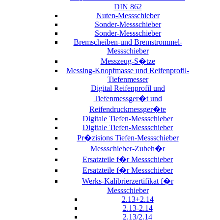
DIN 862
Nuten-Messschieber
Sonder-Messschieber
Sonder-Messschieber
Bremscheiben-und Bremstrommel-
Messschieber
Messzeug-S�tze
Messing-Knopfmasse und Reifenprofil-
Tiefenmesser
Digital Reifenprofil und
Tiefenmessger�t und
Reifendruckmessger�te
Digitale Tiefen-Messschieber
Digitale Tiefen-Messschieber
Pr�zisions Tiefen-Messschieber
Messschieber-Zubeh�r
Ersatzteile f�r Messschieber
Ersatzteile f�r Messschieber
Werks-Kalibrierzertifikat f�r
Messschieber
2.13+2.14
2.13-2.14
2.13/2.14