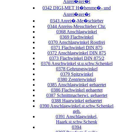
Anrei�ger�t
0342 DIGI-MET H�henme�- und
Anrei�ger�t
0343 Anrei�-Me�schieber
0344 Anreiss-Messchieber Chr.
0368 Anschlagwinkel
0369 Flachwinkel
0370 Anschlagwinkel Rostfrei
0371 Flachwinkel DIN 875
0372 Anschlagwinkel DIN 875
0373 Flachwinkel DIN 875/2
0376 Anschwinkel st.u.schw.Schenkel
0378 Gehrungswinkel
0379 Spitzwinkel
0380 Zentrierwinkel
0385 Anschlagwinkel gehaertet
0386 Flachwinkel gehaertet
0387 Schnittmacherwi. gehaertet
0388 Haarwinkel gehaertet
0390 Anschlagwinkel.st.schw.Schenkel
geh.
0391 Anschlagwinkel,
Haark.st.schw.Schenk
0394