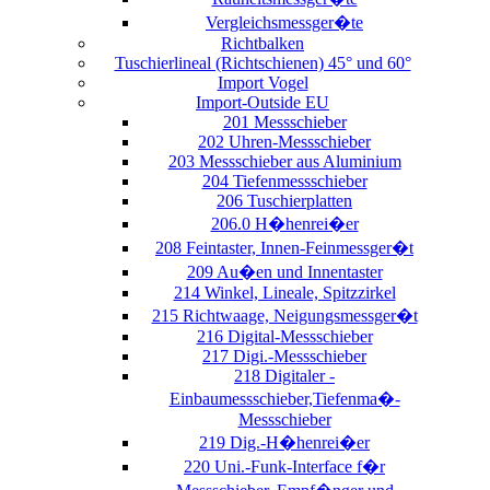
Vergleichsmessger�te
Richtbalken
Tuschierlineal (Richtschienen) 45° und 60°
Import Vogel
Import-Outside EU
201 Messschieber
202 Uhren-Messschieber
203 Messschieber aus Aluminium
204 Tiefenmessschieber
206 Tuschierplatten
206.0 H�henrei�er
208 Feintaster, Innen-Feinmessger�t
209 Au�en und Innentaster
214 Winkel, Lineale, Spitzzirkel
215 Richtwaage, Neigungsmessger�t
216 Digital-Messschieber
217 Digi.-Messschieber
218 Digitaler -
Einbaumessschieber,Tiefenma�-
Messschieber
219 Dig.-H�henrei�er
220 Uni.-Funk-Interface f�r