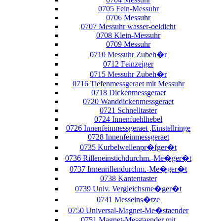
0705 Fein-Messuhr
0706 Messuhr
0707 Messuhr wasser-oeldicht
0708 Klein-Messuhr
0709 Messuhr
0710 Messuhr Zubeh�r
0712 Feinzeiger
0715 Messuhr Zubeh�r
0716 Tiefenmessgeraet mit Messuhr
0718 Dickenmessgeraet
0720 Wanddickenmessgeraet
0721 Schnelltaster
0724 Innenfuehlhebel
0726 Innenfeinmessgeraet ,Einstellringe
0728 Innenfeinmessgeraet
0735 Kurbelwellenpr�fger�t
0736 Rilleneinstichdurchm.-Me�ger�t
0737 Innenrillendurchm.-Me�ger�t
0738 Kantentaster
0739 Univ. Vergleichsme�ger�t
0741 Messeins�tze
0750 Universal-Magnet-Me�staender
0751 Magnet-Messtaender mit