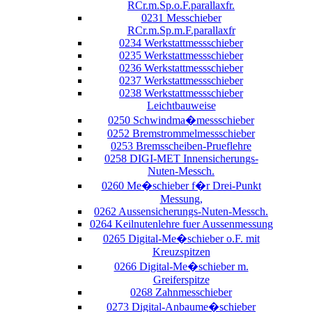
RCr.m.Sp.o.F.parallaxfr.
0231 Messchieber
RCr.m.Sp.m.F.parallaxfr
0234 Werkstattmessschieber
0235 Werkstattmessschieber
0236 Werkstattmessschieber
0237 Werkstattmessschieber
0238 Werkstattmessschieber
Leichtbauweise
0250 Schwindma�messschieber
0252 Bremstrommelmessschieber
0253 Bremsscheiben-Prueflehre
0258 DIGI-MET Innensicherungs-
Nuten-Messch.
0260 Me�schieber f�r Drei-Punkt
Messung,
0262 Aussensicherungs-Nuten-Messch.
0264 Keilnutenlehre fuer Aussenmessung
0265 Digital-Me�schieber o.F. mit
Kreuzspitzen
0266 Digital-Me�schieber m.
Greiferspitze
0268 Zahnmesschieber
0273 Digital-Anbaume�schieber