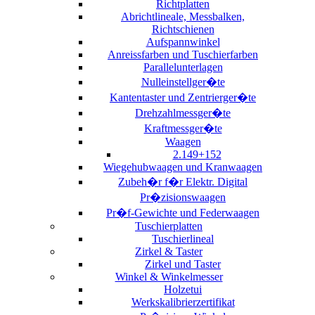
Richtplatten
Abrichtlineale, Messbalken,
Richtschienen
Aufspannwinkel
Anreissfarben und Tuschierfarben
Parallelunterlagen
Nulleinstellger�te
Kantentaster und Zentrierger�te
Drehzahlmessger�te
Kraftmessger�te
Waagen
2.149+152
Wiegehubwaagen und Kranwaagen
Zubeh�r f�r Elektr. Digital
Pr�zisionswaagen
Pr�f-Gewichte und Federwaagen
Tuschierplatten
Tuschierlineal
Zirkel & Taster
Zirkel und Taster
Winkel & Winkelmesser
Holzetui
Werkskalibrierzertifikat