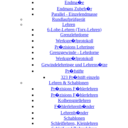
Endma�e
Endmass Zubeh�r
Parallel - Einzelendmasse
Rundlaufprüfgerät
Lehren
6-Lobe-Lehren (Torx-Lehren)
Grenzlehrdorne
Werkspr�fprotokoll
Pr�zisions Lehrringe
Grenzgewinde - Lehrdorne
Werkspr�fprotokoll
Gewindelehrringe und Lehrens�tze
Pr�fstifte
323 Pr�fstift einzeln
Lehren & Schablonen
Pr�zisions F�hlerlehren
Pr�zisions F�hlerlehren
Kolbenspiellehren
F�hlerlehrenb�nder
Lehrenb�nder
Schablonen
Schleiflehren, Kleinlehren