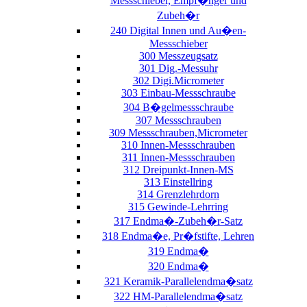
Messschieber, Empf�nger und
Zubeh�r
240 Digital Innen und Au�en-
Messschieber
300 Messzeugsatz
301 Dig.-Messuhr
302 Digi.Micrometer
303 Einbau-Messschraube
304 B�gelmessschraube
307 Messschrauben
309 Messschrauben,Micrometer
310 Innen-Messschrauben
311 Innen-Messschrauben
312 Dreipunkt-Innen-MS
313 Einstellring
314 Grenzlehrdorn
315 Gewinde-Lehrring
317 Endma�-Zubeh�r-Satz
318 Endma�e, Pr�fstifte, Lehren
319 Endma�
320 Endma�
321 Keramik-Parallelendma�satz
322 HM-Parallelendma�satz