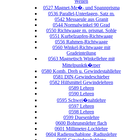
Wellen
0527 Magnet-Me�- und Spannprisma
0536 Parallel-Unterlagen, Satz m.
0542 Messaeule aus Granit
0544 Normalwinkel 90 Grad
0550 Richtwaage m. prismat. Sohle
0551 Kurbelzapfen-Richtwaage
0556 Rahmen-Richtwaage
0560 Winkel-Richtwaage mit
Gradeinteilung
0563 Magnetisch Winkellehre mit
Mittelpunktk�rper
0580 Komb. Dreh u. Gewindestahllehre
0581 DIN-Gewindeschieber
0582 Hilfsmittel Gewindelehren
0589 Lehren
0590 Lehren
0595 Schwei�nahtlehre
0597 Lehren
0598 Lehren
0599 Duesenlehre
0600 Bohrungslehre flach
0601 Millimeter-Lochlehre
0604 Radienschablone ,Radiuslehre
0605 Gewindeschablone