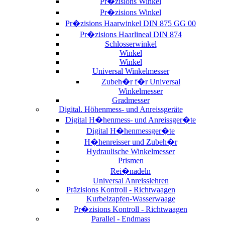
Pr�zisions Winkel
Pr�zisions Winkel
Pr�zisions Haarwinkel DIN 875 GG 00
Pr�zisions Haarlineal DIN 874
Schlosserwinkel
Winkel
Winkel
Universal Winkelmesser
Zubeh�r f�r Universal
Winkelmesser
Gradmesser
Digital. Höhenmess- und Anreissgeräte
Digital H�henmess- und Anreissger�te
Digital H�henmessger�te
H�henreisser und Zubeh�r
Hydraulische Winkelmesser
Prismen
Rei�nadeln
Universal Anreisslehren
Präzisions Kontroll - Richtwaagen
Kurbelzapfen-Wasserwaage
Pr�zisions Kontroll - Richtwaagen
Parallel - Endmass