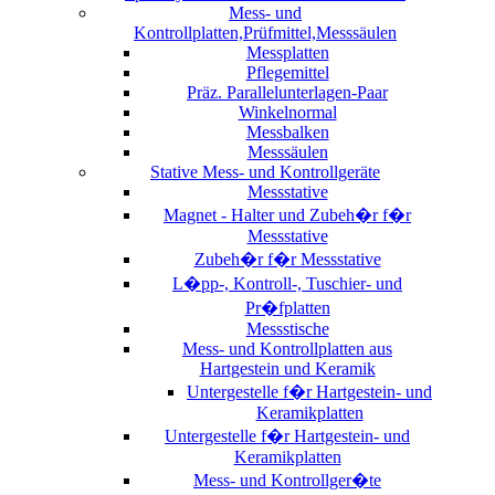
Mess- und
Kontrollplatten,Prüfmittel,Messsäulen
Messplatten
Pflegemittel
Präz. Parallelunterlagen-Paar
Winkelnormal
Messbalken
Messsäulen
Stative Mess- und Kontrollgeräte
Messstative
Magnet - Halter und Zubeh�r f�r
Messstative
Zubeh�r f�r Messstative
L�pp-, Kontroll-, Tuschier- und
Pr�fplatten
Messstische
Mess- und Kontrollplatten aus
Hartgestein und Keramik
Untergestelle f�r Hartgestein- und
Keramikplatten
Untergestelle f�r Hartgestein- und
Keramikplatten
Mess- und Kontrollger�te