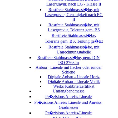
Lasergravur, nach EG - Klasse II
Rostfreie Stahlmassst�be, mit
Lasergravur, Genauigkeit nach EG
II
Rostfreie Stahlmassst�be, mit
Lasergravur, Toleranz gem. BS
Rostfreie Stahlmassst�be,
Toleranz gem. BS, Teilung ge�tzt
Rostfreie Stahlmassst�be, mit
Umrechnungstabelle
Rostfreie Stahlmassst�be, gem. DIN
ISO 2768 m
Anbau - Lineale mit flacher oder runder
Schiene
Digitale Anbau - Lineale Horiz
Digitale Anbau - Lineale Vertik
Werks-Kalibrierzertifikat
Umfangbandmasse
Pr�zisions Anreiss-Lineale
Pr�zisions Anreiss-Lineale und Anreiss-
Gradmesser
Pr�zisions Anreiss-Lineale