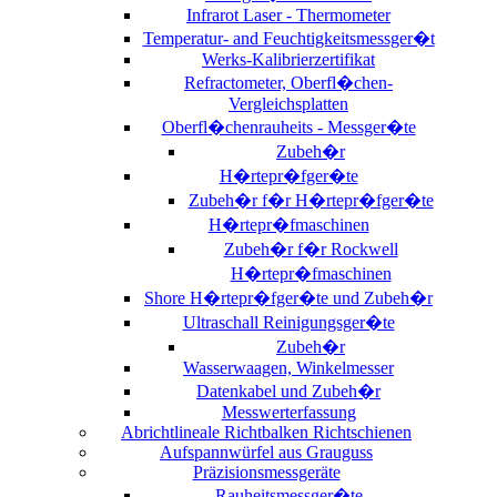
Infrarot Laser - Thermometer
Temperatur- and Feuchtigkeitsmessger�t
Werks-Kalibrierzertifikat
Refractometer, Oberfl�chen-
Vergleichsplatten
Oberfl�chenrauheits - Messger�te
Zubeh�r
H�rtepr�fger�te
Zubeh�r f�r H�rtepr�fger�te
H�rtepr�fmaschinen
Zubeh�r f�r Rockwell
H�rtepr�fmaschinen
Shore H�rtepr�fger�te und Zubeh�r
Ultraschall Reinigungsger�te
Zubeh�r
Wasserwaagen, Winkelmesser
Datenkabel und Zubeh�r
Messwerterfassung
Abrichtlineale Richtbalken Richtschienen
Aufspannwürfel aus Grauguss
Präzisionsmessgeräte
Rauheitsmessger�te