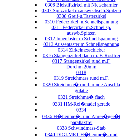
0306 Bleistiftzirkel mit Nietscharnier
0307 Spitzzirkel m.auswechselb.Spitzen
0308 Greif-u.Tasterzirkel
0310 Federzirkel m.Schnellspannung
0311 Federzirkel m.Schnellsp.
auswb.Spitzen
0312 Innentaster m.Schnellspannung
0313 Aussentaster m.Schnellspannung
0314 Zirkelmesschieber
0316 Stangenzirkel flach m. F. Rostfrei
0317 Stangenzirkel rund m.F.
Durchm.20mm
0318
0319 Streichmass rund m.F.
0320 Streichma� rund, runde Anschla
gplatte
0321 Streichma� flach
0331 HM-Rei�nadel gerade
0334
0336 H�henme�- und Anrei�ger�t
parallaxfrei
0338 Schwindmass-Stab
0340 DIGI-MET H�henme�- und