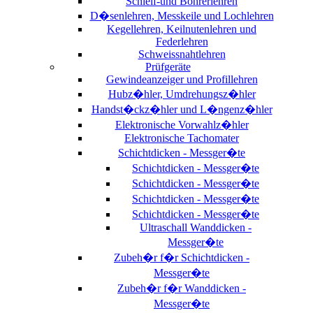
Schleif-und Bohrerlehren
D�senlehren, Messkeile und Lochlehren
Kegellehren, Keilnutenlehren und
Federlehren
Schweissnahtlehren
Prüfgeräte
Gewindeanzeiger und Profillehren
Hubz�hler, Umdrehungsz�hler
Handst�ckz�hler und L�ngenz�hler
Elektronische Vorwahlz�hler
Elektronische Tachomater
Schichtdicken - Messger�te
Schichtdicken - Messger�te
Schichtdicken - Messger�te
Schichtdicken - Messger�te
Schichtdicken - Messger�te
Ultraschall Wanddicken -
Messger�te
Zubeh�r f�r Schichtdicken -
Messger�te
Zubeh�r f�r Wanddicken -
Messger�te