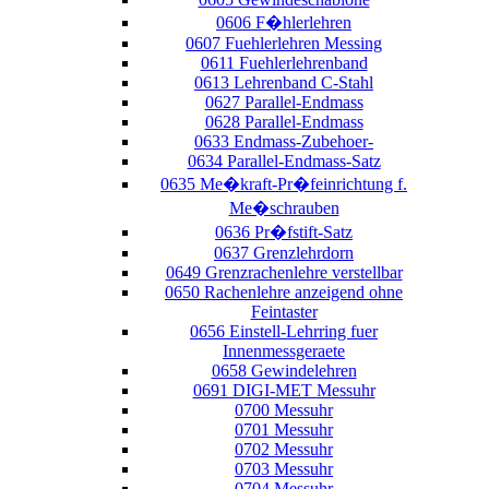
0606 F�hlerlehren
0607 Fuehlerlehren Messing
0611 Fuehlerlehrenband
0613 Lehrenband C-Stahl
0627 Parallel-Endmass
0628 Parallel-Endmass
0633 Endmass-Zubehoer-
0634 Parallel-Endmass-Satz
0635 Me�kraft-Pr�feinrichtung f.
Me�schrauben
0636 Pr�fstift-Satz
0637 Grenzlehrdorn
0649 Grenzrachenlehre verstellbar
0650 Rachenlehre anzeigend ohne
Feintaster
0656 Einstell-Lehrring fuer
Innenmessgeraete
0658 Gewindelehren
0691 DIGI-MET Messuhr
0700 Messuhr
0701 Messuhr
0702 Messuhr
0703 Messuhr
0704 Messuhr