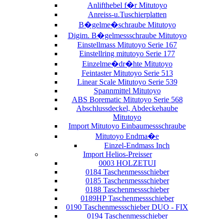
Anlifthebel f�r Mitutoyo
Anreiss-u.Tuschierplatten
B�gelme�schraube Mitutoyo
Digim. B�gelmessschraube Mitutoyo
Einstellmass Mitutoyo Serie 167
Einstellring mitutoyo Serie 177
Einzelme�dr�hte Mitutoyo
Feintaster Mitutoyo Serie 513
Linear Scale Mitutoyo Serie 539
Spannmittel Mitutoyo
ABS Borematic Mitutoyo Serie 568
Abschlussdeckel, Abdeckehaube
Mitutoyo
Import Mitutoyo Einbaumessschraube
Mitutoyo Endma�e
Einzel-Endmass Inch
Import Helios-Preisser
0003 HOLZETUI
0184 Taschenmessschieber
0185 Taschenmessschieber
0188 Taschenmessschieber
0189HP Taschenmessschieber
0190 Taschenmessschieber DUO - FIX
0194 Taschenmesschieber