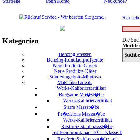
Startseite
Mein Konto
Neukunde?
Startseit
Kategorien
Die Such
Möchten
Benzing Pressen
Suchbeg
Benzing Rundlaufprüfgeräte
Neue Produkte Gimex
Neue Produkte Käfer
Sonderangebote-Mitutoyo
Maßstäbe Lineale
Werks-Kalibrierzertifikat
Biegsame Ma�st�be
Werks-Kalibrierzertifikat
Starre Massst�be
Pr�zisions Massst�be
Werks-Kalibrierzertifikat
Rostfreie Stahlmassst�be,
mattverchromt, nach EG - Klasse II
Rostfreie Stahlmassst�be, mit