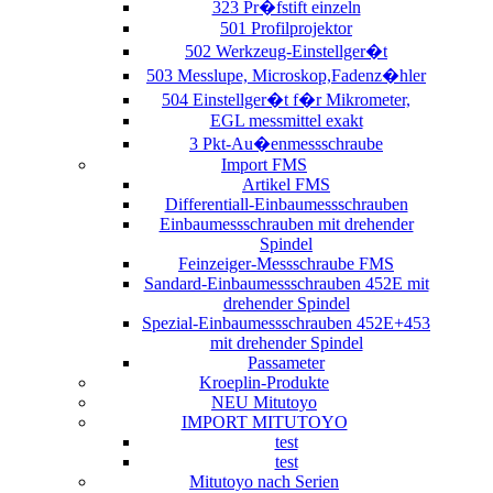
323 Pr�fstift einzeln
501 Profilprojektor
502 Werkzeug-Einstellger�t
503 Messlupe, Microskop,Fadenz�hler
504 Einstellger�t f�r Mikrometer,
EGL messmittel exakt
3 Pkt-Au�enmessschraube
Import FMS
Artikel FMS
Differentiall-Einbaumessschrauben
Einbaumessschrauben mit drehender
Spindel
Feinzeiger-Messschraube FMS
Sandard-Einbaumessschrauben 452E mit
drehender Spindel
Spezial-Einbaumessschrauben 452E+453
mit drehender Spindel
Passameter
Kroeplin-Produkte
NEU Mitutoyo
IMPORT MITUTOYO
test
test
Mitutoyo nach Serien