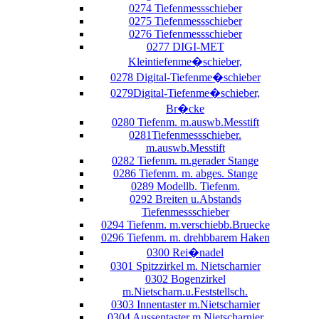
0274 Tiefenmessschieber
0275 Tiefenmessschieber
0276 Tiefenmessschieber
0277 DIGI-MET
Kleintiefenme�schieber,
0278 Digital-Tiefenme�schieber
0279Digital-Tiefenme�schieber,
Br�cke
0280 Tiefenm. m.auswb.Messtift
0281Tiefenmessschieber.
m.auswb.Messtift
0282 Tiefenm. m.gerader Stange
0286 Tiefenm. m. abges. Stange
0289 Modellb. Tiefenm.
0292 Breiten u.Abstands
Tiefenmessschieber
0294 Tiefenm. m.verschiebb.Bruecke
0296 Tiefenm. m. drehbbarem Haken
0300 Rei�nadel
0301 Spitzzirkel m. Nietscharnier
0302 Bogenzirkel
m.Nietscharn.u.Feststellsch.
0303 Innentaster m.Nietscharnier
0304 Aussentaster m.Nietscharnier