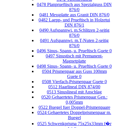
0478 Planprueftisch aus Spezialguss DIN
876/0
0481 Messplatte aus Granit DIN 876/0
0482 Laepp- und Prueftisch in Holzetui
DIN 876/1
0490 Aufspannwi. m.Schlitzen 2-seitig
876/0
0491 Aufspannwi. m.T-Nuten 2-seitig
876/0
0496 Sinus- Spann- u. Prueftisch Guete 0
0497 Sinustisch mit Permanent-
Magnetplatte
0498 Sinus- Spann- u. Prueftisch Guete 0
0504 Prismenpaar aus Guss 100mm
Guete 0
0508 Vierfach-Prismenpaar Guete 0
0512 Haarlineal DIN 874/00
0513 Sinuslineal mit Anschlag
0520 Gehaertetes Prismenpaar Gen.:
0,005mm
0522 Buegel fuer Doppel-Prismenpaare
0524 Gehaertetes Doppelprismenpaar m.
Buegel
0525 Schwenkprisma 75x25x33mm f�r