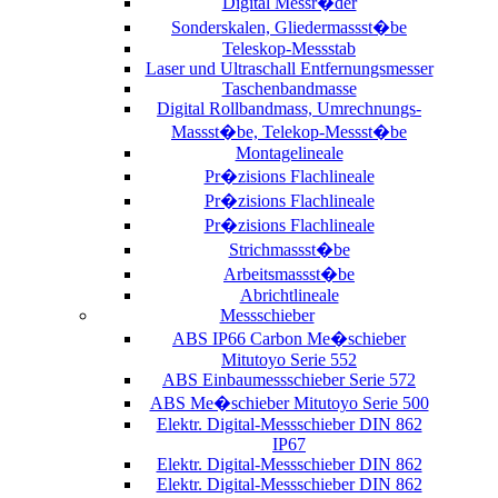
Digital Messr�der
Sonderskalen, Gliedermassst�be
Teleskop-Messstab
Laser und Ultraschall Entfernungsmesser
Taschenbandmasse
Digital Rollbandmass, Umrechnungs-
Massst�be, Telekop-Messst�be
Montagelineale
Pr�zisions Flachlineale
Pr�zisions Flachlineale
Pr�zisions Flachlineale
Strichmassst�be
Arbeitsmassst�be
Abrichtlineale
Messschieber
ABS IP66 Carbon Me�schieber
Mitutoyo Serie 552
ABS Einbaumessschieber Serie 572
ABS Me�schieber Mitutoyo Serie 500
Elektr. Digital-Messschieber DIN 862
IP67
Elektr. Digital-Messschieber DIN 862
Elektr. Digital-Messschieber DIN 862