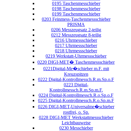
0195 Taschenmesschieber
0198 Taschenmesschieber
0199 Taschenmesschieber
0203 Feinmess-Taschenmessschieber
PRISMA
0206 Messzeugsatz 2-teilig
0212 Messzeugsatz 8-teilig
0216 Uhrmessschieber
0217 Uhrmessschieber
0218 Uhrmessschieber
0219 Werkstatt-Uhrmessschieber
0220 DIGI-MET� Taschenmessschieber
0221Digital-Me�schieber m.F. mit
Kreuzspitzen
0222 Digital-Kontrollmessch.R.m.Sp.o.F
0223 Digital-
Kontrollmessch.R.m.Sp.m.F.
0224 Digital-Kontrollmessch.R.o.Sp.o.F
0225 Digital-Kontrollmessch.R.o.Sp.m.F
0226 DIGI-MET-Universalme�schieber
rostfrei, o. Sp.
0228 DIGI-MET Werkstattmessschieber
Leichtbauweise
0230 Messchieber