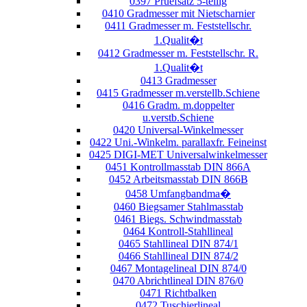
0397 Pruefsatz 5-teilig
0410 Gradmesser mit Nietscharnier
0411 Gradmesser m. Feststellschr.
1.Qualit�t
0412 Gradmesser m. Feststellschr. R.
1.Qualit�t
0413 Gradmesser
0415 Gradmesser m.verstellb.Schiene
0416 Gradm. m.doppelter
u.verstb.Schiene
0420 Universal-Winkelmesser
0422 Uni.-Winkelm. parallaxfr. Feineinst
0425 DIGI-MET Universalwinkelmesser
0451 Kontrollmasstab DIN 866A
0452 Arbeitsmasstab DIN 866B
0458 Umfangbandma�
0460 Biegsamer Stahlmasstab
0461 Biegs. Schwindmasstab
0464 Kontroll-Stahllineal
0465 Stahllineal DIN 874/1
0466 Stahllineal DIN 874/2
0467 Montagelineal DIN 874/0
0470 Abrichtlineal DIN 876/0
0471 Richtbalken
0472 Tuschierlineal