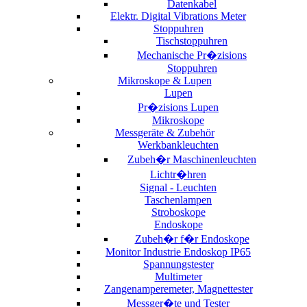
Datenkabel
Elektr. Digital Vibrations Meter
Stoppuhren
Tischstoppuhren
Mechanische Pr�zisions
Stoppuhren
Mikroskope & Lupen
Lupen
Pr�zisions Lupen
Mikroskope
Messgeräte & Zubehör
Werkbankleuchten
Zubeh�r Maschinenleuchten
Lichtr�hren
Signal - Leuchten
Taschenlampen
Stroboskope
Endoskope
Zubeh�r f�r Endoskope
Monitor Industrie Endoskop IP65
Spannungstester
Multimeter
Zangenamperemeter, Magnettester
Messger�te und Tester