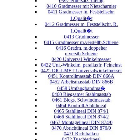
0397 Pruefsatz 5-teilig
0410 Gradmesser mit Nietscharnier
0411 Gradmesser m. Feststellschr.
1.Qualit�t
0412 Gradmesser m. Feststellschr. R.
1.Qualit�t
0413 Gradmesser
0415 Gradmesser m.verstellb.Schiene
0416 Gradm. m.doppelter
u.verstb.Schiene
0420 Universal-Winkelmesser
0422 Uni.-Winkelm. parallaxfr. Feineinst
0425 DIGI-MET Universalwinkelmesser
0451 Kontrollmasstab DIN 866A
0452 Arbeitsmasstab DIN 866B
0458 Umfangbandma�
0460 Biegsamer Stahlmasstab
0461 Biegs. Schwindmasstab
0464 Kontroll-Stahllineal
0465 Stahllineal DIN 874/1
0466 Stahllineal DIN 874/2
0467 Montagelineal DIN 874/0
0470 Abrichtlineal DIN 876/0
0471 Richtbalken
0472 Tuschierlineal