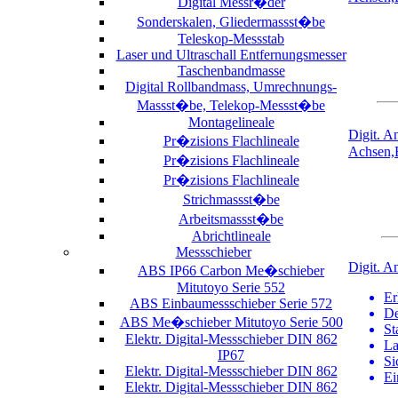
Digital Messr�der
Sonderskalen, Gliedermassst�be
Teleskop-Messstab
Laser und Ultraschall Entfernungsmesser
Taschenbandmasse
Digital Rollbandmass, Umrechnungs-
Massst�be, Telekop-Messst�be
Montagelineale
Digit. 
Pr�zisions Flachlineale
Achsen
Pr�zisions Flachlineale
Pr�zisions Flachlineale
Strichmassst�be
Arbeitsmassst�be
Abrichtlineale
Messschieber
Digit. A
ABS IP66 Carbon Me�schieber
Mitutoyo Serie 552
Er
ABS Einbaumessschieber Serie 572
De
ABS Me�schieber Mitutoyo Serie 500
St
Elektr. Digital-Messschieber DIN 862
La
IP67
Si
Elektr. Digital-Messschieber DIN 862
Ei
Elektr. Digital-Messschieber DIN 862