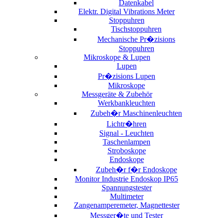
Datenkabel
Elektr. Digital Vibrations Meter
Stoppuhren
Tischstoppuhren
Mechanische Pr�zisions
Stoppuhren
Mikroskope & Lupen
Lupen
Pr�zisions Lupen
Mikroskope
Messgeräte & Zubehör
Werkbankleuchten
Zubeh�r Maschinenleuchten
Lichtr�hren
Signal - Leuchten
Taschenlampen
Stroboskope
Endoskope
Zubeh�r f�r Endoskope
Monitor Industrie Endoskop IP65
Spannungstester
Multimeter
Zangenamperemeter, Magnettester
Messger�te und Tester