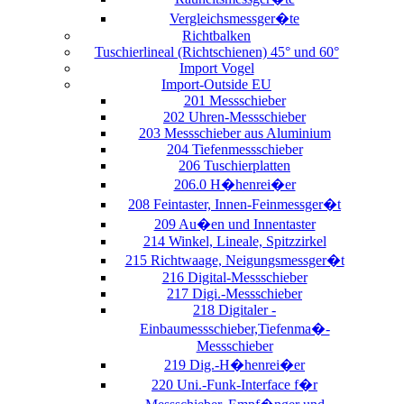
Vergleichsmessger�te
Richtbalken
Tuschierlineal (Richtschienen) 45° und 60°
Import Vogel
Import-Outside EU
201 Messschieber
202 Uhren-Messschieber
203 Messschieber aus Aluminium
204 Tiefenmessschieber
206 Tuschierplatten
206.0 H�henrei�er
208 Feintaster, Innen-Feinmessger�t
209 Au�en und Innentaster
214 Winkel, Lineale, Spitzzirkel
215 Richtwaage, Neigungsmessger�t
216 Digital-Messschieber
217 Digi.-Messschieber
218 Digitaler -
Einbaumessschieber,Tiefenma�-
Messschieber
219 Dig.-H�henrei�er
220 Uni.-Funk-Interface f�r