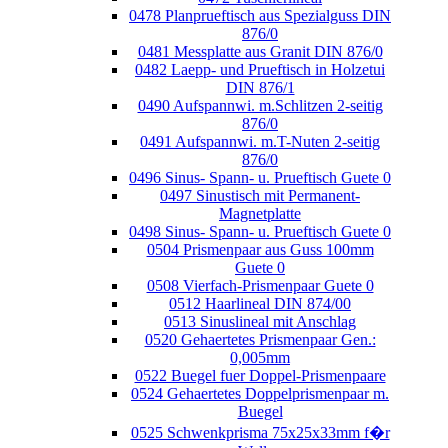
0478 Planprueftisch aus Spezialguss DIN
876/0
0481 Messplatte aus Granit DIN 876/0
0482 Laepp- und Prueftisch in Holzetui
DIN 876/1
0490 Aufspannwi. m.Schlitzen 2-seitig
876/0
0491 Aufspannwi. m.T-Nuten 2-seitig
876/0
0496 Sinus- Spann- u. Prueftisch Guete 0
0497 Sinustisch mit Permanent-
Magnetplatte
0498 Sinus- Spann- u. Prueftisch Guete 0
0504 Prismenpaar aus Guss 100mm
Guete 0
0508 Vierfach-Prismenpaar Guete 0
0512 Haarlineal DIN 874/00
0513 Sinuslineal mit Anschlag
0520 Gehaertetes Prismenpaar Gen.:
0,005mm
0522 Buegel fuer Doppel-Prismenpaare
0524 Gehaertetes Doppelprismenpaar m.
Buegel
0525 Schwenkprisma 75x25x33mm f�r