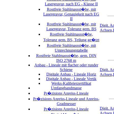
Lasergravur, nach EG - Klasse II
Rostfreie Stahlmassst�be, mit
Lasergravur, Genauigkeit nach EG
II
Rostfreie Stahlmassst�be, mit
Digit. 
Lasergravur, Toleranz gem. BS
Achsen
Rostfreie Stahlmassst�be,
Toleranz gem. BS, Teilung ge�tzt
Rostfreie Stahlmassst�be, mit
Umrechnungstabelle
Rostfreie Stahlmassst�be, gem. DIN
ISO 2768 m
Anbau - Lineale mit flacher oder runder
Schiene
Digit. 
Digitale Anbau - Lineale Horiz
Achsen
Digitale Anbau - Lineale Vertik
Werks-Kalibrierzertifikat
Umfangbandmasse
Pr�zisions Anreiss-Lineale
Pr�zisions Anreiss-Lineale und Anreiss-
Gradmesser
Digit. 
Pr�zisions Anreiss-Lineale
Achsen