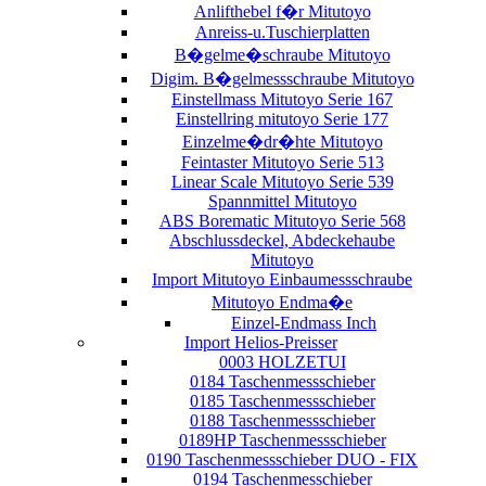
Anlifthebel f�r Mitutoyo
Anreiss-u.Tuschierplatten
B�gelme�schraube Mitutoyo
Digim. B�gelmessschraube Mitutoyo
Einstellmass Mitutoyo Serie 167
Einstellring mitutoyo Serie 177
Einzelme�dr�hte Mitutoyo
Feintaster Mitutoyo Serie 513
Linear Scale Mitutoyo Serie 539
Spannmittel Mitutoyo
ABS Borematic Mitutoyo Serie 568
Abschlussdeckel, Abdeckehaube
Mitutoyo
Import Mitutoyo Einbaumessschraube
Mitutoyo Endma�e
Einzel-Endmass Inch
Import Helios-Preisser
0003 HOLZETUI
0184 Taschenmessschieber
0185 Taschenmessschieber
0188 Taschenmessschieber
0189HP Taschenmessschieber
0190 Taschenmessschieber DUO - FIX
0194 Taschenmesschieber