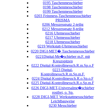
0195 Taschenmesschieber
0198 Taschenmesschieber
0199 Taschenmesschieber
0203 Feinmess-Taschenmessschieber
PRISMA
0206 Messzeugsatz 2-teilig
0212 Messzeugsatz 8-teilig
0216 Uhrmessschieber
0217 Uhrmessschieber
0218 Uhrmessschieber
0219 Werkstatt-Uhrmessschieber
0220 DIGI-MET� Taschenmessschieber
0221Digital-Me�schieber m.F. mit
Kreuzspitzen
0222 Digital-Kontrollmessch.R.m.Sp.o.F
0223 Digital-
Kontrollmessch.R.m.Sp.m.F.
0224 Digital-Kontrollmessch.R.o.Sp.o.F
0225 Digital-Kontrollmessch.R.o.Sp.m.F
0226 DIGI-MET-Universalme�schieber
rostfrei, o. Sp.
0228 DIGI-MET Werkstattmessschieber
Leichtbauweise
0230 Messchieber