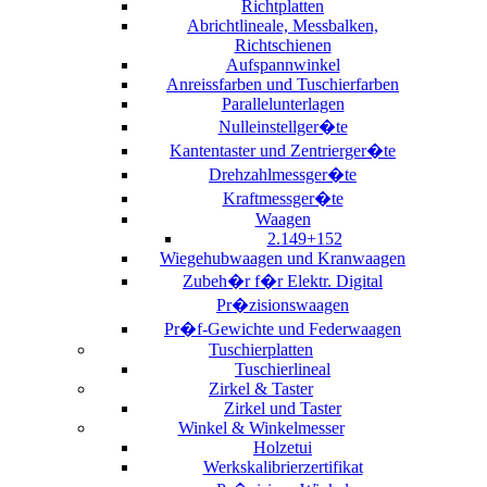
Richtplatten
Abrichtlineale, Messbalken,
Richtschienen
Aufspannwinkel
Anreissfarben und Tuschierfarben
Parallelunterlagen
Nulleinstellger�te
Kantentaster und Zentrierger�te
Drehzahlmessger�te
Kraftmessger�te
Waagen
2.149+152
Wiegehubwaagen und Kranwaagen
Zubeh�r f�r Elektr. Digital
Pr�zisionswaagen
Pr�f-Gewichte und Federwaagen
Tuschierplatten
Tuschierlineal
Zirkel & Taster
Zirkel und Taster
Winkel & Winkelmesser
Holzetui
Werkskalibrierzertifikat