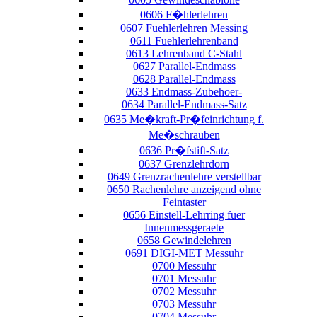
0606 F�hlerlehren
0607 Fuehlerlehren Messing
0611 Fuehlerlehrenband
0613 Lehrenband C-Stahl
0627 Parallel-Endmass
0628 Parallel-Endmass
0633 Endmass-Zubehoer-
0634 Parallel-Endmass-Satz
0635 Me�kraft-Pr�feinrichtung f.
Me�schrauben
0636 Pr�fstift-Satz
0637 Grenzlehrdorn
0649 Grenzrachenlehre verstellbar
0650 Rachenlehre anzeigend ohne
Feintaster
0656 Einstell-Lehrring fuer
Innenmessgeraete
0658 Gewindelehren
0691 DIGI-MET Messuhr
0700 Messuhr
0701 Messuhr
0702 Messuhr
0703 Messuhr
0704 Messuhr