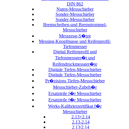
DIN 862
Nuten-Messschieber
Sonder-Messschieber
Sonder-Messschieber
Bremscheiben-und Bremstrommel-
Messschieber
Messzeug-S�tze
Messing-Knopfmasse und Reifenprofil-
Tiefenmesser
Digital Reifenprofil und
Tiefenmessger�t und
Reifendruckmessger�te
Digitale Tiefen-Messschieber
Digitale Tiefen-Messschieber
Pr�zisions Tiefen-Messschieber
Messschieber-Zubeh�r
Ersatzteile f�r Messschieber
Ersatzteile f�r Messschieber
Werks-Kalibrierzertifikat f�r
Messschieber
2.13+2.14
2.13-2.14
2.13/2.14