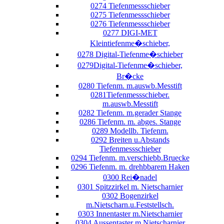
0274 Tiefenmessschieber
0275 Tiefenmessschieber
0276 Tiefenmessschieber
0277 DIGI-MET
Kleintiefenme�schieber,
0278 Digital-Tiefenme�schieber
0279Digital-Tiefenme�schieber,
Br�cke
0280 Tiefenm. m.auswb.Messtift
0281Tiefenmessschieber.
m.auswb.Messtift
0282 Tiefenm. m.gerader Stange
0286 Tiefenm. m. abges. Stange
0289 Modellb. Tiefenm.
0292 Breiten u.Abstands
Tiefenmessschieber
0294 Tiefenm. m.verschiebb.Bruecke
0296 Tiefenm. m. drehbbarem Haken
0300 Rei�nadel
0301 Spitzzirkel m. Nietscharnier
0302 Bogenzirkel
m.Nietscharn.u.Feststellsch.
0303 Innentaster m.Nietscharnier
0304 Aussentaster m.Nietscharnier