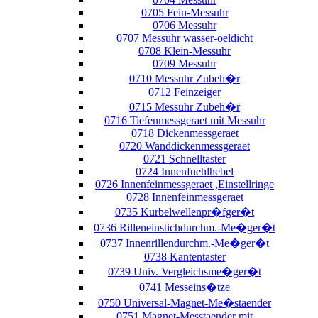
0705 Fein-Messuhr
0706 Messuhr
0707 Messuhr wasser-oeldicht
0708 Klein-Messuhr
0709 Messuhr
0710 Messuhr Zubeh�r
0712 Feinzeiger
0715 Messuhr Zubeh�r
0716 Tiefenmessgeraet mit Messuhr
0718 Dickenmessgeraet
0720 Wanddickenmessgeraet
0721 Schnelltaster
0724 Innenfuehlhebel
0726 Innenfeinmessgeraet ,Einstellringe
0728 Innenfeinmessgeraet
0735 Kurbelwellenpr�fger�t
0736 Rilleneinstichdurchm.-Me�ger�t
0737 Innenrillendurchm.-Me�ger�t
0738 Kantentaster
0739 Univ. Vergleichsme�ger�t
0741 Messeins�tze
0750 Universal-Magnet-Me�staender
0751 Magnet-Messtaender mit