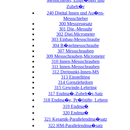
Messschieber, Empf�nger und
Zubeh�r
240 Digital Innen und Au�en-
Messschieber
300 Messzeugsatz
301 Dig.-Messuhr
302 Digi.Micrometer
303 Einbau-Messschraube
304 B�gelmessschraube
307 Messschrauben
309 Messschrauben,Micrometer
310 Innen-Messschrauben
311 Innen-Messschrauben
312 Dreipunkt-Innen-MS
313 Einstellring
314 Grenzlehrdorn
315 Gewinde-Lehrring
317 Endma�-Zubeh�r-Satz
318 Endma�e, Pr�fstifte, Lehren
319 Endma�
320 Endma�
321 Keramik-Parallelendma�satz
322 HM-Parallelendma�satz