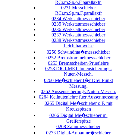
RCr.m.Sp.o.F.parallaxfr.
0231 Messchieber
RCr.m.Sp.m.F.parallaxfr
0234 Werkstattmessschieber
0235 Werkstattmessschieber
0236 Werkstattmessschieber
0237 Werkstattmessschieber
0238 Werkstattmessschieber
Leichtbauweise
0250 Schwindma�messschieber
0252 Bremstrommelmessschieber
0253 Bremsscheiben-Prueflehre
0258 DIGI-MET Innensicherungs-
Nuten-Messch.
0260 Me�schieber f�r Drei-Punkt
Messung,
0262 Aussensicherungs-Nuten-Messch.
0264 Keilnutenlehre fuer Aussenmessung
0265 Digital-Me�schieber o.F. mit
Kreuzspitzen
0266 Digital-Me�schieber m.
Greiferspitze
0268 Zahnmesschieber
0273 Digital-Anbaume�schieber