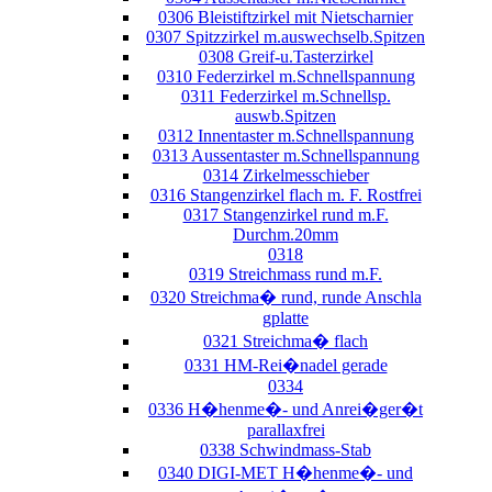
0306 Bleistiftzirkel mit Nietscharnier
0307 Spitzzirkel m.auswechselb.Spitzen
0308 Greif-u.Tasterzirkel
0310 Federzirkel m.Schnellspannung
0311 Federzirkel m.Schnellsp.
auswb.Spitzen
0312 Innentaster m.Schnellspannung
0313 Aussentaster m.Schnellspannung
0314 Zirkelmesschieber
0316 Stangenzirkel flach m. F. Rostfrei
0317 Stangenzirkel rund m.F.
Durchm.20mm
0318
0319 Streichmass rund m.F.
0320 Streichma� rund, runde Anschla
gplatte
0321 Streichma� flach
0331 HM-Rei�nadel gerade
0334
0336 H�henme�- und Anrei�ger�t
parallaxfrei
0338 Schwindmass-Stab
0340 DIGI-MET H�henme�- und