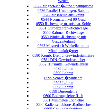
Wellen
0527 Magnet-Me�- und Spannprisma
0536 Parallel-Unterlagen, Satz m.
0542 Messaeule aus Granit
0544 Normalwinkel 90 Grad
0550 Richtwaage m. prismat. Sohle
0551 Kurbelzapfen-Richtwaage
0556 Rahmen-Richtwaage
0560 Winkel-Richtwaage mit
Gradeinteilung
0563 Magnetisch Winkellehre mit
Mittelpunktk�rper
0580 Komb. Dreh u. Gewindestahllehre
0581 DIN-Gewindeschieber
0582 Hilfsmittel Gewindelehren
0589 Lehren
0590 Lehren
0595 Schwei�nahtlehre
0597 Lehren
0598 Lehren
0599 Duesenlehre
0600 Bohrungslehre flach
0601 Millimeter-Lochlehre
0604 Radienschablone ,Radiuslehre
0605 Gewindeschablone