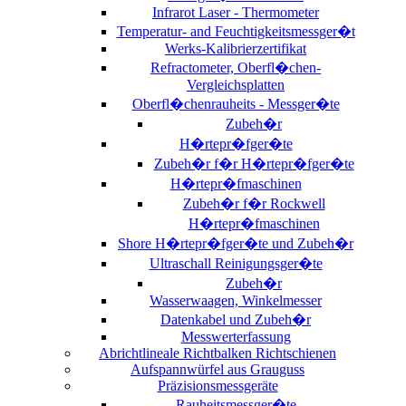
Infrarot Laser - Thermometer
Temperatur- and Feuchtigkeitsmessger�t
Werks-Kalibrierzertifikat
Refractometer, Oberfl�chen-
Vergleichsplatten
Oberfl�chenrauheits - Messger�te
Zubeh�r
H�rtepr�fger�te
Zubeh�r f�r H�rtepr�fger�te
H�rtepr�fmaschinen
Zubeh�r f�r Rockwell
H�rtepr�fmaschinen
Shore H�rtepr�fger�te und Zubeh�r
Ultraschall Reinigungsger�te
Zubeh�r
Wasserwaagen, Winkelmesser
Datenkabel und Zubeh�r
Messwerterfassung
Abrichtlineale Richtbalken Richtschienen
Aufspannwürfel aus Grauguss
Präzisionsmessgeräte
Rauheitsmessger�te