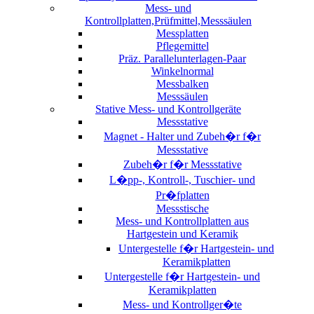
Mess- und
Kontrollplatten,Prüfmittel,Messsäulen
Messplatten
Pflegemittel
Präz. Parallelunterlagen-Paar
Winkelnormal
Messbalken
Messsäulen
Stative Mess- und Kontrollgeräte
Messstative
Magnet - Halter und Zubeh�r f�r
Messstative
Zubeh�r f�r Messstative
L�pp-, Kontroll-, Tuschier- und
Pr�fplatten
Messstische
Mess- und Kontrollplatten aus
Hartgestein und Keramik
Untergestelle f�r Hartgestein- und
Keramikplatten
Untergestelle f�r Hartgestein- und
Keramikplatten
Mess- und Kontrollger�te