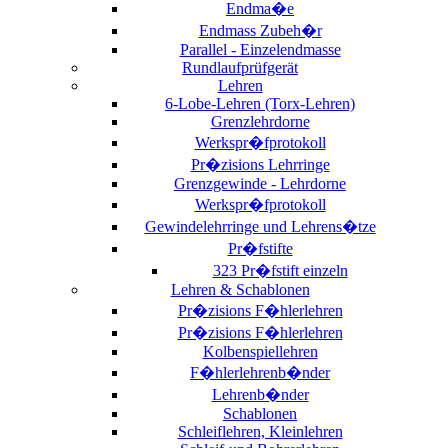
Endma�e
Endmass Zubeh�r
Parallel - Einzelendmasse
Rundlaufprüfgerät
Lehren
6-Lobe-Lehren (Torx-Lehren)
Grenzlehrdorne
Werkspr�fprotokoll
Pr�zisions Lehrringe
Grenzgewinde - Lehrdorne
Werkspr�fprotokoll
Gewindelehrringe und Lehrens�tze
Pr�fstifte
323 Pr�fstift einzeln
Lehren & Schablonen
Pr�zisions F�hlerlehren
Pr�zisions F�hlerlehren
Kolbenspiellehren
F�hlerlehrenb�nder
Lehrenb�nder
Schablonen
Schleiflehren, Kleinlehren