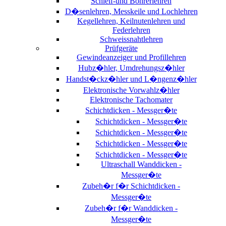
Schleif-und Bohrerlehren
D�senlehren, Messkeile und Lochlehren
Kegellehren, Keilnutenlehren und
Federlehren
Schweissnahtlehren
Prüfgeräte
Gewindeanzeiger und Profillehren
Hubz�hler, Umdrehungsz�hler
Handst�ckz�hler und L�ngenz�hler
Elektronische Vorwahlz�hler
Elektronische Tachomater
Schichtdicken - Messger�te
Schichtdicken - Messger�te
Schichtdicken - Messger�te
Schichtdicken - Messger�te
Schichtdicken - Messger�te
Ultraschall Wanddicken -
Messger�te
Zubeh�r f�r Schichtdicken -
Messger�te
Zubeh�r f�r Wanddicken -
Messger�te