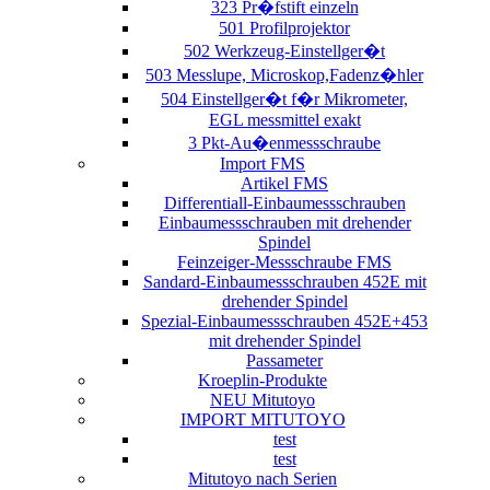
323 Pr�fstift einzeln
501 Profilprojektor
502 Werkzeug-Einstellger�t
503 Messlupe, Microskop,Fadenz�hler
504 Einstellger�t f�r Mikrometer,
EGL messmittel exakt
3 Pkt-Au�enmessschraube
Import FMS
Artikel FMS
Differentiall-Einbaumessschrauben
Einbaumessschrauben mit drehender
Spindel
Feinzeiger-Messschraube FMS
Sandard-Einbaumessschrauben 452E mit
drehender Spindel
Spezial-Einbaumessschrauben 452E+453
mit drehender Spindel
Passameter
Kroeplin-Produkte
NEU Mitutoyo
IMPORT MITUTOYO
test
test
Mitutoyo nach Serien