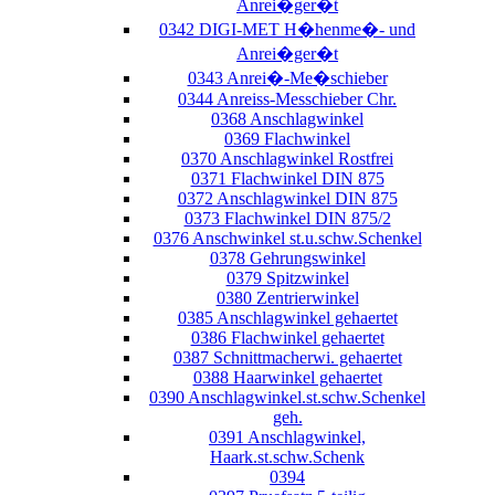
Anrei�ger�t
0342 DIGI-MET H�henme�- und
Anrei�ger�t
0343 Anrei�-Me�schieber
0344 Anreiss-Messchieber Chr.
0368 Anschlagwinkel
0369 Flachwinkel
0370 Anschlagwinkel Rostfrei
0371 Flachwinkel DIN 875
0372 Anschlagwinkel DIN 875
0373 Flachwinkel DIN 875/2
0376 Anschwinkel st.u.schw.Schenkel
0378 Gehrungswinkel
0379 Spitzwinkel
0380 Zentrierwinkel
0385 Anschlagwinkel gehaertet
0386 Flachwinkel gehaertet
0387 Schnittmacherwi. gehaertet
0388 Haarwinkel gehaertet
0390 Anschlagwinkel.st.schw.Schenkel
geh.
0391 Anschlagwinkel,
Haark.st.schw.Schenk
0394