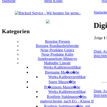
Startseite
Mein Konto
Ne
Startseit
Dig
Kategorien
Zeige
1
Benzing Pressen
Benzing Rundlaufprüfgeräte
Neue Produkte Gimex
Digit. A
Neue Produkte Käfer
B60200
Sonderangebote-Mitutoyo
Maßstäbe Lineale
Werks-Kalibrierzertifikat
Biegsame Ma�st�be
Werks-Kalibrierzertifikat
Starre Massst�be
Pr�zisions Massst�be
Digit. A
Werks-Kalibrierzertifikat
B60300
Rostfreie Stahlmassst�be,
mattverchromt, nach EG - Klasse II
Rostfreie Stahlmassst�be, mit