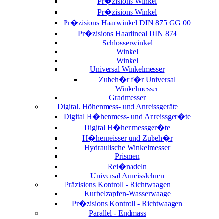
Pr�zisions Winkel
Pr�zisions Winkel
Pr�zisions Haarwinkel DIN 875 GG 00
Pr�zisions Haarlineal DIN 874
Schlosserwinkel
Winkel
Winkel
Universal Winkelmesser
Zubeh�r f�r Universal
Winkelmesser
Gradmesser
Digital. Höhenmess- und Anreissgeräte
Digital H�henmess- und Anreissger�te
Digital H�henmessger�te
H�henreisser und Zubeh�r
Hydraulische Winkelmesser
Prismen
Rei�nadeln
Universal Anreisslehren
Präzisions Kontroll - Richtwaagen
Kurbelzapfen-Wasserwaage
Pr�zisions Kontroll - Richtwaagen
Parallel - Endmass