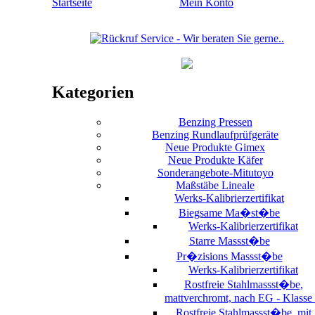
Startseite
Mein Konto
Kategorien
Benzing Pressen
Benzing Rundlaufprüfgeräte
Neue Produkte Gimex
Neue Produkte Käfer
Sonderangebote-Mitutoyo
Maßstäbe Lineale
Werks-Kalibrierzertifikat
Biegsame Ma�st�be
Werks-Kalibrierzertifikat
Starre Massst�be
Pr�zisions Massst�be
Werks-Kalibrierzertifikat
Rostfreie Stahlmassst�be,
mattverchromt, nach EG - Klasse 
Rostfreie Stahlmassst�be, mit