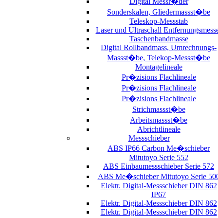
Digital Messr�der
Sonderskalen, Gliedermassst�be
Teleskop-Messstab
Laser und Ultraschall Entfernungsmess
Taschenbandmasse
Digital Rollbandmass, Umrechnungs-
Massst�be, Telekop-Messst�be
Montagelineale
Pr�zisions Flachlineale
Pr�zisions Flachlineale
Pr�zisions Flachlineale
Strichmassst�be
Arbeitsmassst�be
Abrichtlineale
Messschieber
ABS IP66 Carbon Me�schieber
Mitutoyo Serie 552
ABS Einbaumessschieber Serie 572
ABS Me�schieber Mitutoyo Serie 50
Elektr. Digital-Messschieber DIN 862
IP67
Elektr. Digital-Messschieber DIN 862
Elektr. Digital-Messschieber DIN 862