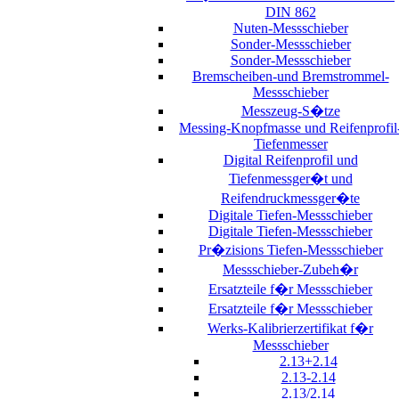
DIN 862
Nuten-Messschieber
Sonder-Messschieber
Sonder-Messschieber
Bremscheiben-und Bremstrommel-
Messschieber
Messzeug-S�tze
Messing-Knopfmasse und Reifenprofil
Tiefenmesser
Digital Reifenprofil und
Tiefenmessger�t und
Reifendruckmessger�te
Digitale Tiefen-Messschieber
Digitale Tiefen-Messschieber
Pr�zisions Tiefen-Messschieber
Messschieber-Zubeh�r
Ersatzteile f�r Messschieber
Ersatzteile f�r Messschieber
Werks-Kalibrierzertifikat f�r
Messschieber
2.13+2.14
2.13-2.14
2.13/2.14