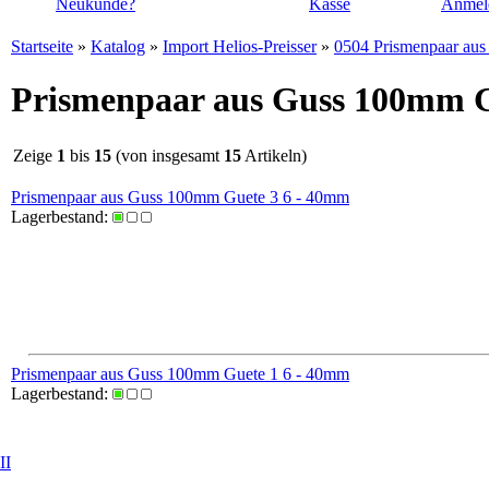
Neukunde?
Kasse
Anmel
Startseite
»
Katalog
»
Import Helios-Preisser
»
0504 Prismenpaar au
Prismenpaar aus Guss 100mm G
Zeige
1
bis
15
(von insgesamt
15
Artikeln)
Prismenpaar aus Guss 100mm Guete 3 6 - 40mm
Lagerbestand:
Prismenpaar aus Guss 100mm Guete 1 6 - 40mm
Lagerbestand:
II