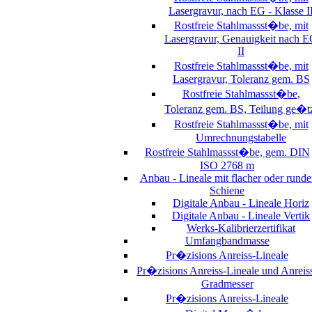
Lasergravur, nach EG - Klasse I
Rostfreie Stahlmassst�be, mit
Lasergravur, Genauigkeit nach 
II
Rostfreie Stahlmassst�be, mit
Lasergravur, Toleranz gem. BS
Rostfreie Stahlmassst�be,
Toleranz gem. BS, Teilung ge�t
Rostfreie Stahlmassst�be, mit
Umrechnungstabelle
Rostfreie Stahlmassst�be, gem. DIN
ISO 2768 m
Anbau - Lineale mit flacher oder runde
Schiene
Digitale Anbau - Lineale Horiz
Digitale Anbau - Lineale Vertik
Werks-Kalibrierzertifikat
Umfangbandmasse
Pr�zisions Anreiss-Lineale
Pr�zisions Anreiss-Lineale und Anreis
Gradmesser
Pr�zisions Anreiss-Lineale