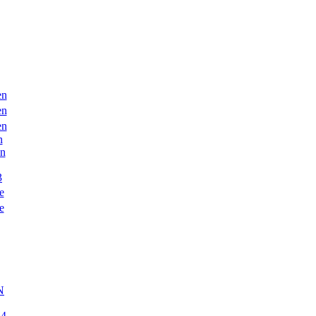
en
en
en
n
en
3
e
e
N
54