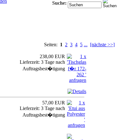
den
Suche:
Seiten:
1
2
3
4
5
...
[nächste >>]
238,00 EUR
Lieferzeit: 3 Tage nach
Auftragsbest�tigung
57,00 EUR
Lieferzeit: 3 Tage nach
Auftragsbest�tigung