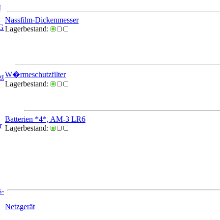
I
Nassfilm-Dickenmesser
EG
Lagerbestand:
W�rmeschutzfilter
zt
Lagerbestand:
Batterien *4*, AM-3 LR6
r
Lagerbestand:
s-
Netzgerät