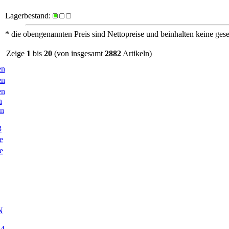
Lagerbestand:
* die obengenannten Preis sind Nettopreise und beinhalten keine ges
Zeige
1
bis
20
(von insgesamt
2882
Artikeln)
en
en
en
n
en
3
e
e
N
54