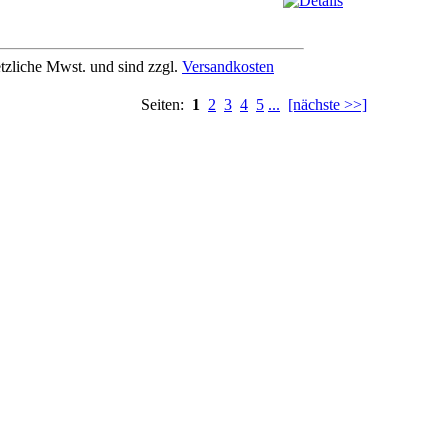
etzliche Mwst. und sind zzgl.
Versandkosten
Seiten:
1
2
3
4
5
...
[nächste >>]