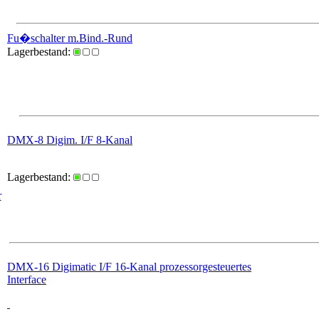
Fu�schalter m.Bind.-Rund
Lagerbestand:
DMX-8 Digim. I/F 8-Kanal
Lagerbestand:
r
DMX-16 Digimatic I/F 16-Kanal prozessorgesteuertes
Interface