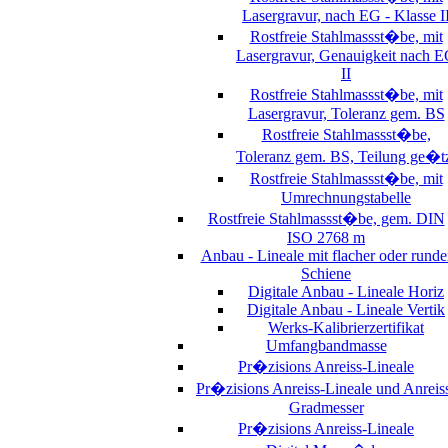
Lasergravur, nach EG - Klasse I
Rostfreie Stahlmassst�be, mit
Lasergravur, Genauigkeit nach 
II
Rostfreie Stahlmassst�be, mit
Lasergravur, Toleranz gem. BS
Rostfreie Stahlmassst�be,
Toleranz gem. BS, Teilung ge�t
Rostfreie Stahlmassst�be, mit
Umrechnungstabelle
Rostfreie Stahlmassst�be, gem. DIN
ISO 2768 m
Anbau - Lineale mit flacher oder runde
Schiene
Digitale Anbau - Lineale Horiz
Digitale Anbau - Lineale Vertik
Werks-Kalibrierzertifikat
Umfangbandmasse
Pr�zisions Anreiss-Lineale
Pr�zisions Anreiss-Lineale und Anreis
Gradmesser
Pr�zisions Anreiss-Lineale