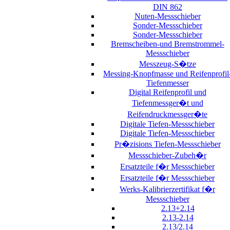
DIN 862
Nuten-Messschieber
Sonder-Messschieber
Sonder-Messschieber
Bremscheiben-und Bremstrommel-
Messschieber
Messzeug-S�tze
Messing-Knopfmasse und Reifenprofil
Tiefenmesser
Digital Reifenprofil und
Tiefenmessger�t und
Reifendruckmessger�te
Digitale Tiefen-Messschieber
Digitale Tiefen-Messschieber
Pr�zisions Tiefen-Messschieber
Messschieber-Zubeh�r
Ersatzteile f�r Messschieber
Ersatzteile f�r Messschieber
Werks-Kalibrierzertifikat f�r
Messschieber
2.13+2.14
2.13-2.14
2.13/2.14