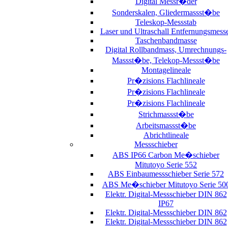
Digital Messr�der
Sonderskalen, Gliedermassst�be
Teleskop-Messstab
Laser und Ultraschall Entfernungsmess
Taschenbandmasse
Digital Rollbandmass, Umrechnungs-
Massst�be, Telekop-Messst�be
Montagelineale
Pr�zisions Flachlineale
Pr�zisions Flachlineale
Pr�zisions Flachlineale
Strichmassst�be
Arbeitsmassst�be
Abrichtlineale
Messschieber
ABS IP66 Carbon Me�schieber
Mitutoyo Serie 552
ABS Einbaumessschieber Serie 572
ABS Me�schieber Mitutoyo Serie 50
Elektr. Digital-Messschieber DIN 862
IP67
Elektr. Digital-Messschieber DIN 862
Elektr. Digital-Messschieber DIN 862