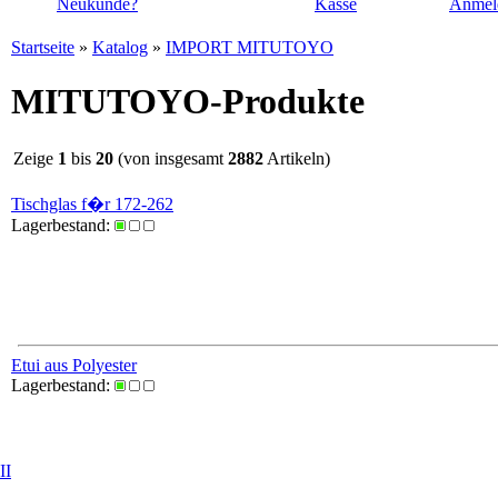
Neukunde?
Kasse
Anmel
Startseite
»
Katalog
»
IMPORT MITUTOYO
MITUTOYO-Produkte
Zeige
1
bis
20
(von insgesamt
2882
Artikeln)
Tischglas f�r 172-262
Lagerbestand:
Etui aus Polyester
Lagerbestand:
II