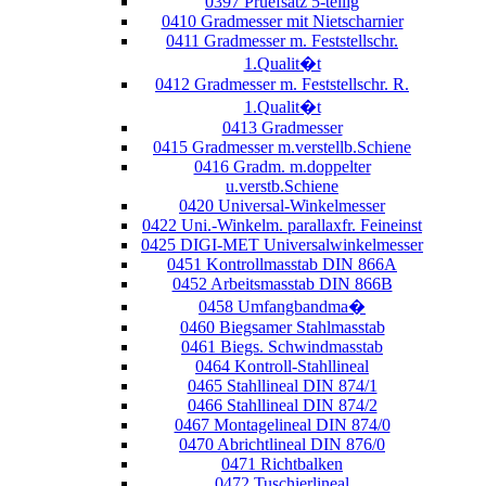
0397 Pruefsatz 5-teilig
0410 Gradmesser mit Nietscharnier
0411 Gradmesser m. Feststellschr.
1.Qualit�t
0412 Gradmesser m. Feststellschr. R.
1.Qualit�t
0413 Gradmesser
0415 Gradmesser m.verstellb.Schiene
0416 Gradm. m.doppelter
u.verstb.Schiene
0420 Universal-Winkelmesser
0422 Uni.-Winkelm. parallaxfr. Feineinst
0425 DIGI-MET Universalwinkelmesser
0451 Kontrollmasstab DIN 866A
0452 Arbeitsmasstab DIN 866B
0458 Umfangbandma�
0460 Biegsamer Stahlmasstab
0461 Biegs. Schwindmasstab
0464 Kontroll-Stahllineal
0465 Stahllineal DIN 874/1
0466 Stahllineal DIN 874/2
0467 Montagelineal DIN 874/0
0470 Abrichtlineal DIN 876/0
0471 Richtbalken
0472 Tuschierlineal