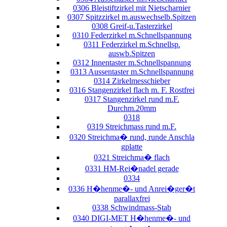
0306 Bleistiftzirkel mit Nietscharnier
0307 Spitzzirkel m.auswechselb.Spitzen
0308 Greif-u.Tasterzirkel
0310 Federzirkel m.Schnellspannung
0311 Federzirkel m.Schnellsp.
auswb.Spitzen
0312 Innentaster m.Schnellspannung
0313 Aussentaster m.Schnellspannung
0314 Zirkelmesschieber
0316 Stangenzirkel flach m. F. Rostfrei
0317 Stangenzirkel rund m.F.
Durchm.20mm
0318
0319 Streichmass rund m.F.
0320 Streichma� rund, runde Anschla
gplatte
0321 Streichma� flach
0331 HM-Rei�nadel gerade
0334
0336 H�henme�- und Anrei�ger�t
parallaxfrei
0338 Schwindmass-Stab
0340 DIGI-MET H�henme�- und