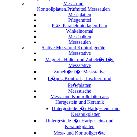
Mess- und
Kontrollplatten,Prüfmittel,Messsäulen
Messplatten
Pflegemittel
Präz. Parallelunterlagen-Paar
Winkelnormal
Messbalken
Messsäulen
Stative Mess- und Kontrollgeräte
Messstative
Magnet - Halter und Zubeh�r f�r
Messstative
Zubeh�r f�r Messstative
L�pp-, Kontroll-, Tuschier- und
Pr�fplatten
Messstische
Mess- und Kontrollplatten aus
Hartgestein und Keramik
Untergestelle f�r Hartgestein- und
Keramikplatten
Untergestelle f�r Hartgestein- und
Keramikplatten
Mess- und Kontrollger�te