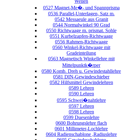
Wellen
0527 Magnet-Me�- und Spannprisma
0536 Parallel-Unterlagen, Satz m.
0542 Messaeule aus Granit
0544 Normalwinkel 90 Grad
0550 Richtwaage m. prismat. Sohle
0551 Kurbelzapfen-Richtwaage
0556 Rahmen-Richtwaage
0560 Winkel-Richtwaage mit
Gradeinteilung
0563 Magnetisch Winkellehre mit
Mittelpunktk�rper
0580 Komb. Dreh u. Gewindestahllehre
0581 DIN-Gewindeschieber
0582 Hilfsmittel Gewindelehren
0589 Lehren
0590 Lehren
0595 Schwei�nahtlehre
0597 Lehren
0598 Lehren
0599 Duesenlehre
0600 Bohrungslehre flach
0601 Millimeter-Lochlehre
0604 Radienschablone ,Radiuslehre
0605 Gewindeschablone