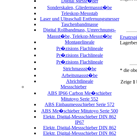
Digital Messr�der
Sonderskalen, Gliedermassst�be
Teleskop-Messstab
Laser und Ultraschall Entfernungsmesser
Taschenbandmasse
Digital Rollbandmass, Umrechnungs-
Massst�be, Telekop-Messst�be
Ersatzsp
Montagelineale
Lagerbe
Pr�zisions Flachlineale
Pr�zisions Flachlineale
Pr�zisions Flachlineale
Strichmassst�be
* die ob
Arbeitsmassst�be
Abrichtlineale
Zeige
1
Messschieber
ABS IP66 Carbon Me�schieber
Mitutoyo Serie 552
ABS Einbaumessschieber Serie 572
ABS Me�schieber Mitutoyo Serie 500
Elektr. Digital-Messschieber DIN 862
IP67
Elektr. Digital-Messschieber DIN 862
Elektr. Digital-Messschieber DIN 862