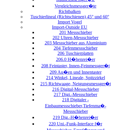
Vergleichsmessger�te
Richtbalken
Tuschierlineal (Richtschienen) 45° und 60°
Import Vogel
Import-Outside EU
201 Messschieber
202 Uhren-Messschieber
203 Messschieber aus Aluminium
204 Tiefenmessschieber
206 Tuschierplatten
206.0 H�henrei�er
208 Feintaster, Innen-Feinmessger�t
209 Au�en und Innentaster
214 Winkel, Lineale, Spitzzirkel
215 Richtwaage, Neigungsmessger�t
216 Digital-Messschieber
217 Digi.-Messschieber
218 Digitaler -
Einbaumessschieber,Tiefenma�-
Messschieber
219 Dig.-H�henrei�er
220 Uni.-Funk-Interface f�r