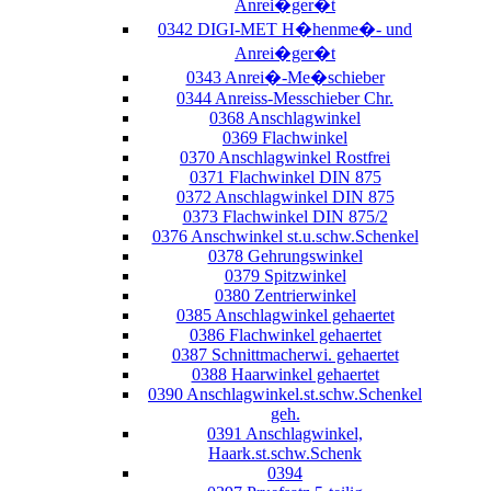
Anrei�ger�t
0342 DIGI-MET H�henme�- und
Anrei�ger�t
0343 Anrei�-Me�schieber
0344 Anreiss-Messchieber Chr.
0368 Anschlagwinkel
0369 Flachwinkel
0370 Anschlagwinkel Rostfrei
0371 Flachwinkel DIN 875
0372 Anschlagwinkel DIN 875
0373 Flachwinkel DIN 875/2
0376 Anschwinkel st.u.schw.Schenkel
0378 Gehrungswinkel
0379 Spitzwinkel
0380 Zentrierwinkel
0385 Anschlagwinkel gehaertet
0386 Flachwinkel gehaertet
0387 Schnittmacherwi. gehaertet
0388 Haarwinkel gehaertet
0390 Anschlagwinkel.st.schw.Schenkel
geh.
0391 Anschlagwinkel,
Haark.st.schw.Schenk
0394