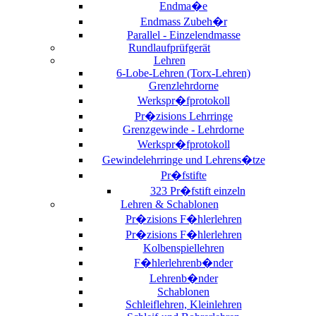
Endma�e
Endmass Zubeh�r
Parallel - Einzelendmasse
Rundlaufprüfgerät
Lehren
6-Lobe-Lehren (Torx-Lehren)
Grenzlehrdorne
Werkspr�fprotokoll
Pr�zisions Lehrringe
Grenzgewinde - Lehrdorne
Werkspr�fprotokoll
Gewindelehrringe und Lehrens�tze
Pr�fstifte
323 Pr�fstift einzeln
Lehren & Schablonen
Pr�zisions F�hlerlehren
Pr�zisions F�hlerlehren
Kolbenspiellehren
F�hlerlehrenb�nder
Lehrenb�nder
Schablonen
Schleiflehren, Kleinlehren