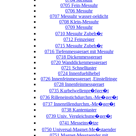
0705 Fein-Messuhr
0706 Messuhr
0707 Messuhr wasser-oeldicht
0708 Klein-Messuhr
0709 Messuhr
0710 Messuhr Zubeh�r
0712 Feinzeiger
0715 Messuhr Zubeh�r
0716 Tiefenmessgeraet mit Messuhr
0718 Dickenmessgeraet
0720 Wanddickenmessgeraet
0721 Schnelltaster
0724 Innenfuehlhebel
0726 Innenfeinmessgeraet ,Einstellringe
0728 Innenfeinmessgeraet
0735 Kurbelwellenpr�fger�t
0736 Rilleneinstichdurchm.-Me�ger�t
0737 Innenrillendurchm.-Me�ger�t
0738 Kantentaster
0739 Univ. Vergleichsme�ger�t
0741 Messeins�tze
0750 Universal-Magnet-Me�staender
0751 Magnet-Messtaender mit