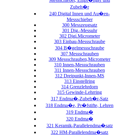
Messschieber, Empf�nger und
Zubeh�r
240 Digital Innen und Au�en-
Messschieber
300 Messzeugsatz
301 Dig.-Messuhr
302 Digi.Micrometer
303 Einbau-Messschraube
304 B�gelmessschraube
307 Messschrauben
309 Messschrauben,Micrometer
310 Innen-Messschrauben
311 Innen-Messschrauben
312 Dreipunkt-Innen-MS
313 Einstellring
314 Grenzlehrdorn
315 Gewinde-Lehrring
317 Endma�-Zubeh�r-Satz
318 Endma�e, Pr�fstifte, Lehren
319 Endma�
320 Endma�
321 Keramik-Parallelendma�satz
322 HM-Parallelendma�satz