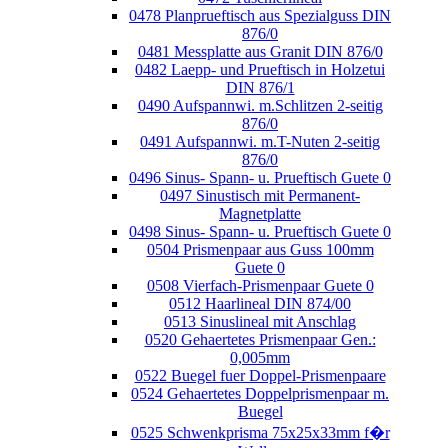
0478 Planprueftisch aus Spezialguss DIN
876/0
0481 Messplatte aus Granit DIN 876/0
0482 Laepp- und Prueftisch in Holzetui
DIN 876/1
0490 Aufspannwi. m.Schlitzen 2-seitig
876/0
0491 Aufspannwi. m.T-Nuten 2-seitig
876/0
0496 Sinus- Spann- u. Prueftisch Guete 0
0497 Sinustisch mit Permanent-
Magnetplatte
0498 Sinus- Spann- u. Prueftisch Guete 0
0504 Prismenpaar aus Guss 100mm
Guete 0
0508 Vierfach-Prismenpaar Guete 0
0512 Haarlineal DIN 874/00
0513 Sinuslineal mit Anschlag
0520 Gehaertetes Prismenpaar Gen.:
0,005mm
0522 Buegel fuer Doppel-Prismenpaare
0524 Gehaertetes Doppelprismenpaar m.
Buegel
0525 Schwenkprisma 75x25x33mm f�r