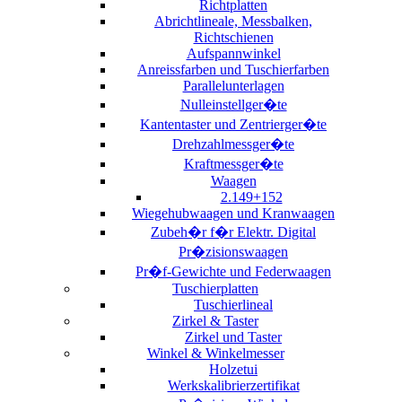
Richtplatten
Abrichtlineale, Messbalken,
Richtschienen
Aufspannwinkel
Anreissfarben und Tuschierfarben
Parallelunterlagen
Nulleinstellger�te
Kantentaster und Zentrierger�te
Drehzahlmessger�te
Kraftmessger�te
Waagen
2.149+152
Wiegehubwaagen und Kranwaagen
Zubeh�r f�r Elektr. Digital
Pr�zisionswaagen
Pr�f-Gewichte und Federwaagen
Tuschierplatten
Tuschierlineal
Zirkel & Taster
Zirkel und Taster
Winkel & Winkelmesser
Holzetui
Werkskalibrierzertifikat