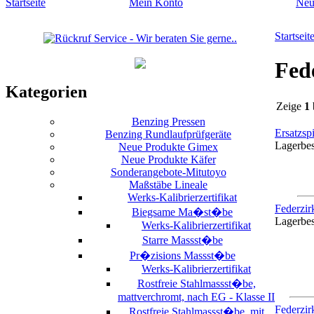
Startseite
Mein Konto
Neu
Startseit
Fed
Kategorien
Zeige
1
Benzing Pressen
Ersatzsp
Benzing Rundlaufprüfgeräte
Lagerbe
Neue Produkte Gimex
Neue Produkte Käfer
Sonderangebote-Mitutoyo
Maßstäbe Lineale
Werks-Kalibrierzertifikat
Federzir
Biegsame Ma�st�be
Lagerbe
Werks-Kalibrierzertifikat
Starre Massst�be
Pr�zisions Massst�be
Werks-Kalibrierzertifikat
Rostfreie Stahlmassst�be,
mattverchromt, nach EG - Klasse II
Federzir
Rostfreie Stahlmassst�be, mit