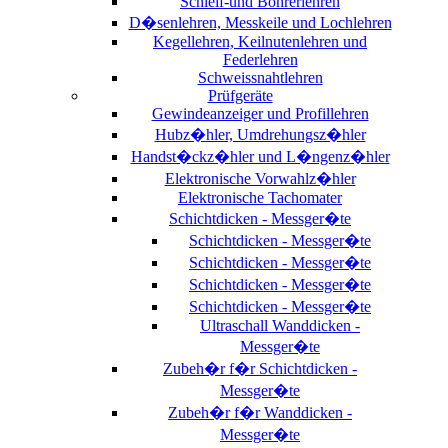
Schleif-und Bohrerlehren
D�senlehren, Messkeile und Lochlehren
Kegellehren, Keilnutenlehren und
Federlehren
Schweissnahtlehren
Prüfgeräte
Gewindeanzeiger und Profillehren
Hubz�hler, Umdrehungsz�hler
Handst�ckz�hler und L�ngenz�hler
Elektronische Vorwahlz�hler
Elektronische Tachomater
Schichtdicken - Messger�te
Schichtdicken - Messger�te
Schichtdicken - Messger�te
Schichtdicken - Messger�te
Schichtdicken - Messger�te
Ultraschall Wanddicken -
Messger�te
Zubeh�r f�r Schichtdicken -
Messger�te
Zubeh�r f�r Wanddicken -
Messger�te