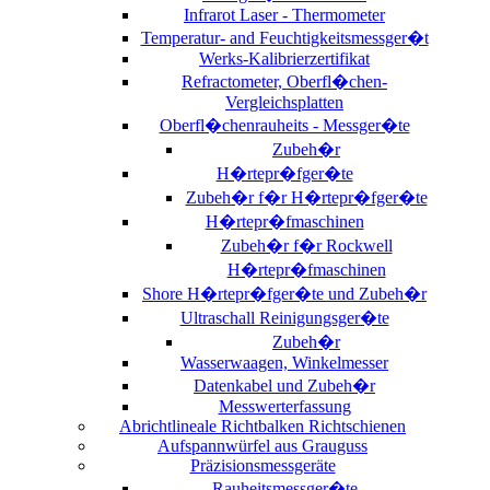
Infrarot Laser - Thermometer
Temperatur- and Feuchtigkeitsmessger�t
Werks-Kalibrierzertifikat
Refractometer, Oberfl�chen-
Vergleichsplatten
Oberfl�chenrauheits - Messger�te
Zubeh�r
H�rtepr�fger�te
Zubeh�r f�r H�rtepr�fger�te
H�rtepr�fmaschinen
Zubeh�r f�r Rockwell
H�rtepr�fmaschinen
Shore H�rtepr�fger�te und Zubeh�r
Ultraschall Reinigungsger�te
Zubeh�r
Wasserwaagen, Winkelmesser
Datenkabel und Zubeh�r
Messwerterfassung
Abrichtlineale Richtbalken Richtschienen
Aufspannwürfel aus Grauguss
Präzisionsmessgeräte
Rauheitsmessger�te