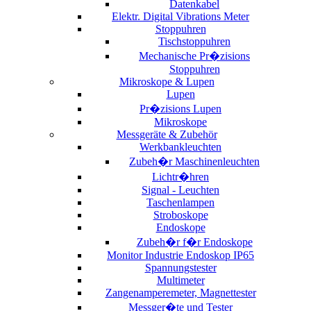
Datenkabel
Elektr. Digital Vibrations Meter
Stoppuhren
Tischstoppuhren
Mechanische Pr�zisions
Stoppuhren
Mikroskope & Lupen
Lupen
Pr�zisions Lupen
Mikroskope
Messgeräte & Zubehör
Werkbankleuchten
Zubeh�r Maschinenleuchten
Lichtr�hren
Signal - Leuchten
Taschenlampen
Stroboskope
Endoskope
Zubeh�r f�r Endoskope
Monitor Industrie Endoskop IP65
Spannungstester
Multimeter
Zangenamperemeter, Magnettester
Messger�te und Tester