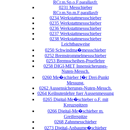
RCr.m.Sp.o.F.parallaxfr.
0231 Messchieber
RCr.m.Sp.m.F.parallaxfr
0234 Werkstattmessschieber
0235 Werkstattmessschieber
0236 Werkstattmessschieber
0237 Werkstattmessschieber
0238 Werkstattmessschieber
Leichtbauweise
0250 Schwindma�messschieber
0252 Bremstrommelmessschieber
0253 Bremsscheiben-Prueflehre
0258 DIGI-MET Innensicherungs-
Nuten-Messch.
0260 Me�schieber f�r Drei-Punkt
Messung,
0262 Aussensicherungs-Nuten-Messch.
0264 Keilnutenlehre fuer Aussenmessung
0265 Digital-Me�schieber o.F. mit
Kreuzspitzen
0266 Digital-Me�schieber m.
Greiferspitze
0268 Zahnmesschieber
0273 Digital-Anbaume�schieber