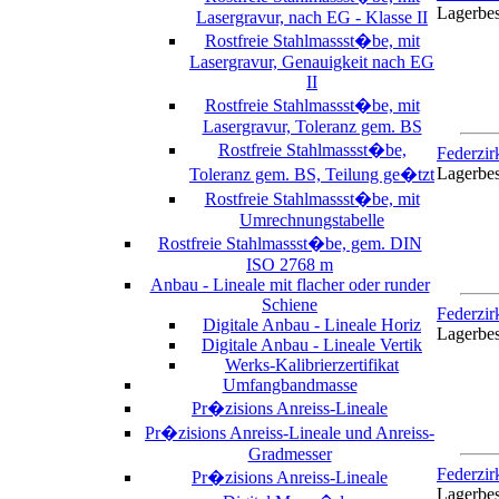
Lagerbe
Lasergravur, nach EG - Klasse II
Rostfreie Stahlmassst�be, mit
Lasergravur, Genauigkeit nach EG
II
Rostfreie Stahlmassst�be, mit
Lasergravur, Toleranz gem. BS
Rostfreie Stahlmassst�be,
Federzir
Lagerbe
Toleranz gem. BS, Teilung ge�tzt
Rostfreie Stahlmassst�be, mit
Umrechnungstabelle
Rostfreie Stahlmassst�be, gem. DIN
ISO 2768 m
Anbau - Lineale mit flacher oder runder
Schiene
Federzir
Digitale Anbau - Lineale Horiz
Lagerbe
Digitale Anbau - Lineale Vertik
Werks-Kalibrierzertifikat
Umfangbandmasse
Pr�zisions Anreiss-Lineale
Pr�zisions Anreiss-Lineale und Anreiss-
Gradmesser
Federzir
Pr�zisions Anreiss-Lineale
Lagerbe