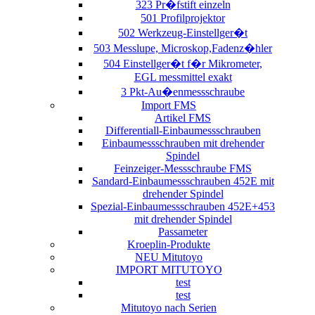
323 Pr�fstift einzeln
501 Profilprojektor
502 Werkzeug-Einstellger�t
503 Messlupe, Microskop,Fadenz�hler
504 Einstellger�t f�r Mikrometer,
EGL messmittel exakt
3 Pkt-Au�enmessschraube
Import FMS
Artikel FMS
Differentiall-Einbaumessschrauben
Einbaumessschrauben mit drehender
Spindel
Feinzeiger-Messschraube FMS
Sandard-Einbaumessschrauben 452E mit
drehender Spindel
Spezial-Einbaumessschrauben 452E+453
mit drehender Spindel
Passameter
Kroeplin-Produkte
NEU Mitutoyo
IMPORT MITUTOYO
test
test
Mitutoyo nach Serien