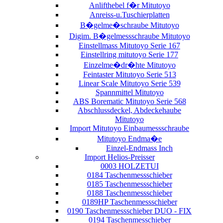
Anlifthebel f�r Mitutoyo
Anreiss-u.Tuschierplatten
B�gelme�schraube Mitutoyo
Digim. B�gelmessschraube Mitutoyo
Einstellmass Mitutoyo Serie 167
Einstellring mitutoyo Serie 177
Einzelme�dr�hte Mitutoyo
Feintaster Mitutoyo Serie 513
Linear Scale Mitutoyo Serie 539
Spannmittel Mitutoyo
ABS Borematic Mitutoyo Serie 568
Abschlussdeckel, Abdeckehaube
Mitutoyo
Import Mitutoyo Einbaumessschraube
Mitutoyo Endma�e
Einzel-Endmass Inch
Import Helios-Preisser
0003 HOLZETUI
0184 Taschenmessschieber
0185 Taschenmessschieber
0188 Taschenmessschieber
0189HP Taschenmessschieber
0190 Taschenmessschieber DUO - FIX
0194 Taschenmesschieber