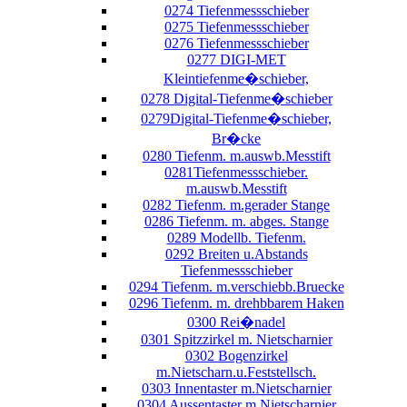
0274 Tiefenmessschieber
0275 Tiefenmessschieber
0276 Tiefenmessschieber
0277 DIGI-MET
Kleintiefenme�schieber,
0278 Digital-Tiefenme�schieber
0279Digital-Tiefenme�schieber,
Br�cke
0280 Tiefenm. m.auswb.Messtift
0281Tiefenmessschieber.
m.auswb.Messtift
0282 Tiefenm. m.gerader Stange
0286 Tiefenm. m. abges. Stange
0289 Modellb. Tiefenm.
0292 Breiten u.Abstands
Tiefenmessschieber
0294 Tiefenm. m.verschiebb.Bruecke
0296 Tiefenm. m. drehbbarem Haken
0300 Rei�nadel
0301 Spitzzirkel m. Nietscharnier
0302 Bogenzirkel
m.Nietscharn.u.Feststellsch.
0303 Innentaster m.Nietscharnier
0304 Aussentaster m.Nietscharnier