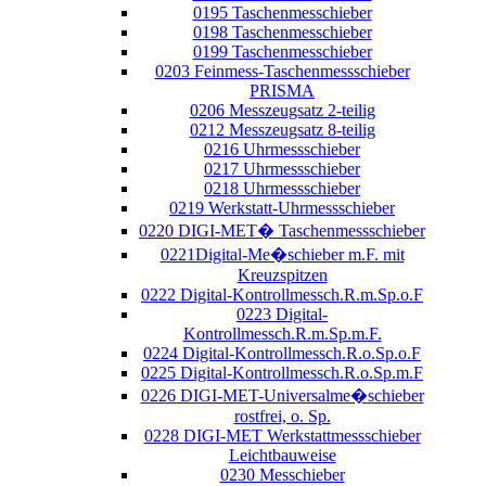
0195 Taschenmesschieber
0198 Taschenmesschieber
0199 Taschenmesschieber
0203 Feinmess-Taschenmessschieber
PRISMA
0206 Messzeugsatz 2-teilig
0212 Messzeugsatz 8-teilig
0216 Uhrmessschieber
0217 Uhrmessschieber
0218 Uhrmessschieber
0219 Werkstatt-Uhrmessschieber
0220 DIGI-MET� Taschenmessschieber
0221Digital-Me�schieber m.F. mit
Kreuzspitzen
0222 Digital-Kontrollmessch.R.m.Sp.o.F
0223 Digital-
Kontrollmessch.R.m.Sp.m.F.
0224 Digital-Kontrollmessch.R.o.Sp.o.F
0225 Digital-Kontrollmessch.R.o.Sp.m.F
0226 DIGI-MET-Universalme�schieber
rostfrei, o. Sp.
0228 DIGI-MET Werkstattmessschieber
Leichtbauweise
0230 Messchieber