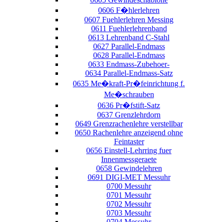
0606 F�hlerlehren
0607 Fuehlerlehren Messing
0611 Fuehlerlehrenband
0613 Lehrenband C-Stahl
0627 Parallel-Endmass
0628 Parallel-Endmass
0633 Endmass-Zubehoer-
0634 Parallel-Endmass-Satz
0635 Me�kraft-Pr�feinrichtung f.
Me�schrauben
0636 Pr�fstift-Satz
0637 Grenzlehrdorn
0649 Grenzrachenlehre verstellbar
0650 Rachenlehre anzeigend ohne
Feintaster
0656 Einstell-Lehrring fuer
Innenmessgeraete
0658 Gewindelehren
0691 DIGI-MET Messuhr
0700 Messuhr
0701 Messuhr
0702 Messuhr
0703 Messuhr
0704 Messuhr