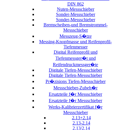
DIN 862
Nuten-Messschieber
Sonder-Messschieber
Sonder-Messschieber
Bremscheiben-und Bremstrommel-
Messschieber
Messzeug-S�tze
Messing-Knopfmasse und Reifenprofil-
Tiefenmesser
Digital Reifenprofil und
Tiefenmessger�t und
Reifendruckmessger�te
Digitale Tiefen-Messschieber
Digitale Tiefen-Messschieber
Pr�zisions Tiefen-Messschieber
Messschieber-Zubeh�r
Ersatzteile f�r Messschieber
Ersatzteile f�r Messschieber
Werks-Kalibrierzertifikat f�r
Messschieber
2.13+2.14
2.13-2.14
2.13/2.14