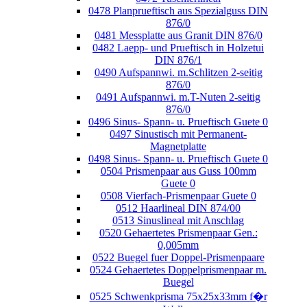
0478 Planprueftisch aus Spezialguss DIN
876/0
0481 Messplatte aus Granit DIN 876/0
0482 Laepp- und Prueftisch in Holzetui
DIN 876/1
0490 Aufspannwi. m.Schlitzen 2-seitig
876/0
0491 Aufspannwi. m.T-Nuten 2-seitig
876/0
0496 Sinus- Spann- u. Prueftisch Guete 0
0497 Sinustisch mit Permanent-
Magnetplatte
0498 Sinus- Spann- u. Prueftisch Guete 0
0504 Prismenpaar aus Guss 100mm
Guete 0
0508 Vierfach-Prismenpaar Guete 0
0512 Haarlineal DIN 874/00
0513 Sinuslineal mit Anschlag
0520 Gehaertetes Prismenpaar Gen.:
0,005mm
0522 Buegel fuer Doppel-Prismenpaare
0524 Gehaertetes Doppelprismenpaar m.
Buegel
0525 Schwenkprisma 75x25x33mm f�r