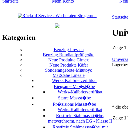
Startseite
Mein Konto
Neu
Startseit
Uni
Kategorien
Zeige
1
Benzing Pressen
Benzing Rundlaufprüfgeräte
Univers
Neue Produkte Gimex
Lagerbe
Neue Produkte Käfer
Sonderangebote-Mitutoyo
Maßstäbe Lineale
Werks-Kalibrierzertifikat
Biegsame Ma�st�be
Werks-Kalibrierzertifikat
Starre Massst�be
Pr�zisions Massst�be
* die ob
Werks-Kalibrierzertifikat
Rostfreie Stahlmassst�be,
Zeige
1
mattverchromt, nach EG - Klasse II
Rostfreie Stahlmassst�be, mit