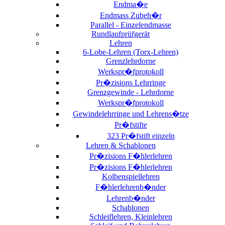
Endma�e
Endmass Zubeh�r
Parallel - Einzelendmasse
Rundlaufprüfgerät
Lehren
6-Lobe-Lehren (Torx-Lehren)
Grenzlehrdorne
Werkspr�fprotokoll
Pr�zisions Lehrringe
Grenzgewinde - Lehrdorne
Werkspr�fprotokoll
Gewindelehrringe und Lehrens�tze
Pr�fstifte
323 Pr�fstift einzeln
Lehren & Schablonen
Pr�zisions F�hlerlehren
Pr�zisions F�hlerlehren
Kolbenspiellehren
F�hlerlehrenb�nder
Lehrenb�nder
Schablonen
Schleiflehren, Kleinlehren