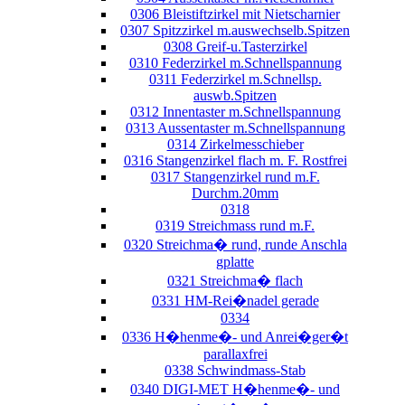
0306 Bleistiftzirkel mit Nietscharnier
0307 Spitzzirkel m.auswechselb.Spitzen
0308 Greif-u.Tasterzirkel
0310 Federzirkel m.Schnellspannung
0311 Federzirkel m.Schnellsp.
auswb.Spitzen
0312 Innentaster m.Schnellspannung
0313 Aussentaster m.Schnellspannung
0314 Zirkelmesschieber
0316 Stangenzirkel flach m. F. Rostfrei
0317 Stangenzirkel rund m.F.
Durchm.20mm
0318
0319 Streichmass rund m.F.
0320 Streichma� rund, runde Anschla
gplatte
0321 Streichma� flach
0331 HM-Rei�nadel gerade
0334
0336 H�henme�- und Anrei�ger�t
parallaxfrei
0338 Schwindmass-Stab
0340 DIGI-MET H�henme�- und