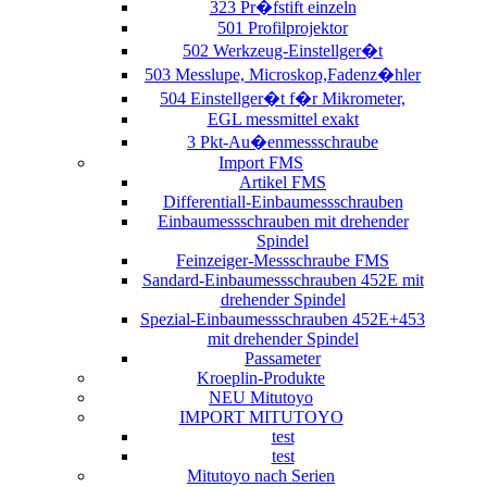
323 Pr�fstift einzeln
501 Profilprojektor
502 Werkzeug-Einstellger�t
503 Messlupe, Microskop,Fadenz�hler
504 Einstellger�t f�r Mikrometer,
EGL messmittel exakt
3 Pkt-Au�enmessschraube
Import FMS
Artikel FMS
Differentiall-Einbaumessschrauben
Einbaumessschrauben mit drehender
Spindel
Feinzeiger-Messschraube FMS
Sandard-Einbaumessschrauben 452E mit
drehender Spindel
Spezial-Einbaumessschrauben 452E+453
mit drehender Spindel
Passameter
Kroeplin-Produkte
NEU Mitutoyo
IMPORT MITUTOYO
test
test
Mitutoyo nach Serien