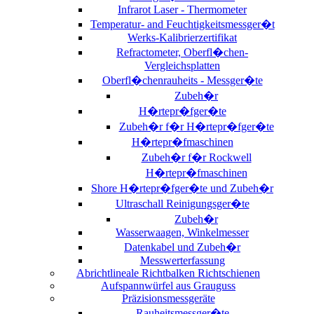
Infrarot Laser - Thermometer
Temperatur- and Feuchtigkeitsmessger�t
Werks-Kalibrierzertifikat
Refractometer, Oberfl�chen-
Vergleichsplatten
Oberfl�chenrauheits - Messger�te
Zubeh�r
H�rtepr�fger�te
Zubeh�r f�r H�rtepr�fger�te
H�rtepr�fmaschinen
Zubeh�r f�r Rockwell
H�rtepr�fmaschinen
Shore H�rtepr�fger�te und Zubeh�r
Ultraschall Reinigungsger�te
Zubeh�r
Wasserwaagen, Winkelmesser
Datenkabel und Zubeh�r
Messwerterfassung
Abrichtlineale Richtbalken Richtschienen
Aufspannwürfel aus Grauguss
Präzisionsmessgeräte
Rauheitsmessger�te