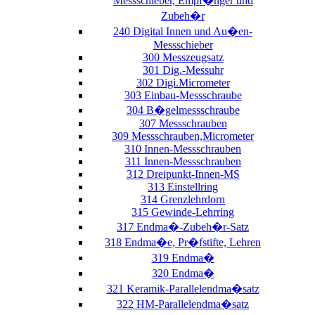
Messschieber, Empf�nger und
Zubeh�r
240 Digital Innen und Au�en-
Messschieber
300 Messzeugsatz
301 Dig.-Messuhr
302 Digi.Micrometer
303 Einbau-Messschraube
304 B�gelmessschraube
307 Messschrauben
309 Messschrauben,Micrometer
310 Innen-Messschrauben
311 Innen-Messschrauben
312 Dreipunkt-Innen-MS
313 Einstellring
314 Grenzlehrdorn
315 Gewinde-Lehrring
317 Endma�-Zubeh�r-Satz
318 Endma�e, Pr�fstifte, Lehren
319 Endma�
320 Endma�
321 Keramik-Parallelendma�satz
322 HM-Parallelendma�satz