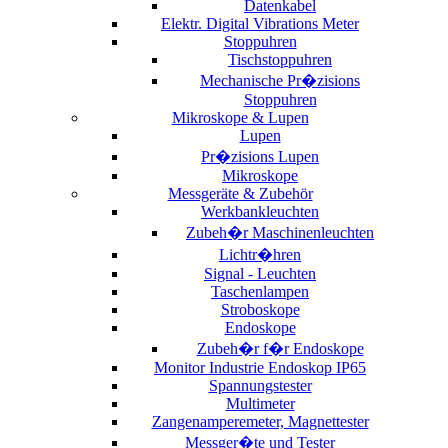
Datenkabel
Elektr. Digital Vibrations Meter
Stoppuhren
Tischstoppuhren
Mechanische Pr�zisions
Stoppuhren
Mikroskope & Lupen
Lupen
Pr�zisions Lupen
Mikroskope
Messgeräte & Zubehör
Werkbankleuchten
Zubeh�r Maschinenleuchten
Lichtr�hren
Signal - Leuchten
Taschenlampen
Stroboskope
Endoskope
Zubeh�r f�r Endoskope
Monitor Industrie Endoskop IP65
Spannungstester
Multimeter
Zangenamperemeter, Magnettester
Messger�te und Tester