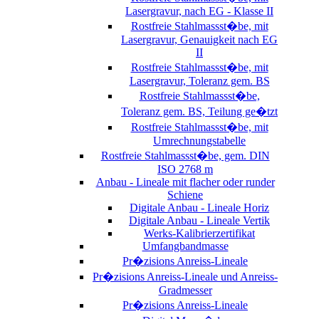
Lasergravur, nach EG - Klasse II
Rostfreie Stahlmassst�be, mit
Lasergravur, Genauigkeit nach EG
II
Rostfreie Stahlmassst�be, mit
Lasergravur, Toleranz gem. BS
Rostfreie Stahlmassst�be,
Toleranz gem. BS, Teilung ge�tzt
Rostfreie Stahlmassst�be, mit
Umrechnungstabelle
Rostfreie Stahlmassst�be, gem. DIN
ISO 2768 m
Anbau - Lineale mit flacher oder runder
Schiene
Digitale Anbau - Lineale Horiz
Digitale Anbau - Lineale Vertik
Werks-Kalibrierzertifikat
Umfangbandmasse
Pr�zisions Anreiss-Lineale
Pr�zisions Anreiss-Lineale und Anreiss-
Gradmesser
Pr�zisions Anreiss-Lineale