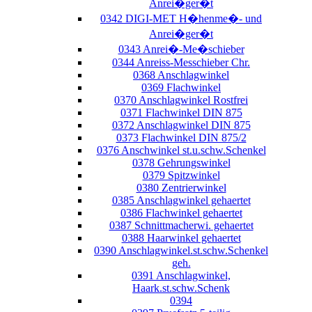
Anrei�ger�t
0342 DIGI-MET H�henme�- und
Anrei�ger�t
0343 Anrei�-Me�schieber
0344 Anreiss-Messchieber Chr.
0368 Anschlagwinkel
0369 Flachwinkel
0370 Anschlagwinkel Rostfrei
0371 Flachwinkel DIN 875
0372 Anschlagwinkel DIN 875
0373 Flachwinkel DIN 875/2
0376 Anschwinkel st.u.schw.Schenkel
0378 Gehrungswinkel
0379 Spitzwinkel
0380 Zentrierwinkel
0385 Anschlagwinkel gehaertet
0386 Flachwinkel gehaertet
0387 Schnittmacherwi. gehaertet
0388 Haarwinkel gehaertet
0390 Anschlagwinkel.st.schw.Schenkel
geh.
0391 Anschlagwinkel,
Haark.st.schw.Schenk
0394