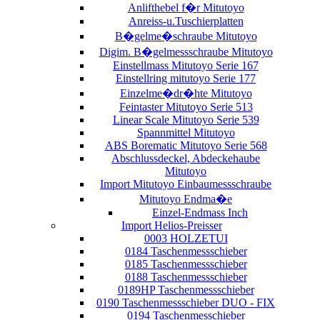
Anlifthebel f�r Mitutoyo
Anreiss-u.Tuschierplatten
B�gelme�schraube Mitutoyo
Digim. B�gelmessschraube Mitutoyo
Einstellmass Mitutoyo Serie 167
Einstellring mitutoyo Serie 177
Einzelme�dr�hte Mitutoyo
Feintaster Mitutoyo Serie 513
Linear Scale Mitutoyo Serie 539
Spannmittel Mitutoyo
ABS Borematic Mitutoyo Serie 568
Abschlussdeckel, Abdeckehaube
Mitutoyo
Import Mitutoyo Einbaumessschraube
Mitutoyo Endma�e
Einzel-Endmass Inch
Import Helios-Preisser
0003 HOLZETUI
0184 Taschenmessschieber
0185 Taschenmessschieber
0188 Taschenmessschieber
0189HP Taschenmessschieber
0190 Taschenmessschieber DUO - FIX
0194 Taschenmesschieber