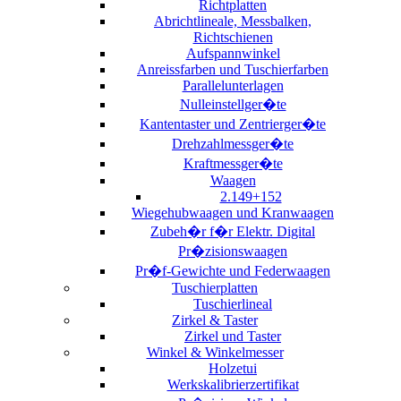
Richtplatten
Abrichtlineale, Messbalken,
Richtschienen
Aufspannwinkel
Anreissfarben und Tuschierfarben
Parallelunterlagen
Nulleinstellger�te
Kantentaster und Zentrierger�te
Drehzahlmessger�te
Kraftmessger�te
Waagen
2.149+152
Wiegehubwaagen und Kranwaagen
Zubeh�r f�r Elektr. Digital
Pr�zisionswaagen
Pr�f-Gewichte und Federwaagen
Tuschierplatten
Tuschierlineal
Zirkel & Taster
Zirkel und Taster
Winkel & Winkelmesser
Holzetui
Werkskalibrierzertifikat