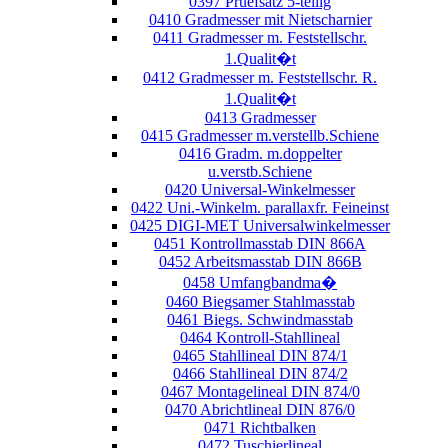
0397 Pruefsatz 5-teilig
0410 Gradmesser mit Nietscharnier
0411 Gradmesser m. Feststellschr.
1.Qualit�t
0412 Gradmesser m. Feststellschr. R.
1.Qualit�t
0413 Gradmesser
0415 Gradmesser m.verstellb.Schiene
0416 Gradm. m.doppelter
u.verstb.Schiene
0420 Universal-Winkelmesser
0422 Uni.-Winkelm. parallaxfr. Feineinst
0425 DIGI-MET Universalwinkelmesser
0451 Kontrollmasstab DIN 866A
0452 Arbeitsmasstab DIN 866B
0458 Umfangbandma�
0460 Biegsamer Stahlmasstab
0461 Biegs. Schwindmasstab
0464 Kontroll-Stahllineal
0465 Stahllineal DIN 874/1
0466 Stahllineal DIN 874/2
0467 Montagelineal DIN 874/0
0470 Abrichtlineal DIN 876/0
0471 Richtbalken
0472 Tuschierlineal