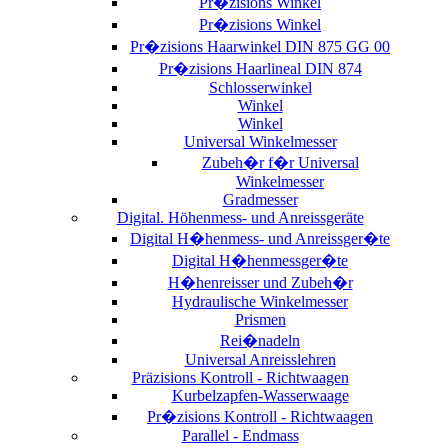
Pr�zisions Winkel
Pr�zisions Winkel
Pr�zisions Haarwinkel DIN 875 GG 00
Pr�zisions Haarlineal DIN 874
Schlosserwinkel
Winkel
Winkel
Universal Winkelmesser
Zubeh�r f�r Universal
Winkelmesser
Gradmesser
Digital. Höhenmess- und Anreissgeräte
Digital H�henmess- und Anreissger�te
Digital H�henmessger�te
H�henreisser und Zubeh�r
Hydraulische Winkelmesser
Prismen
Rei�nadeln
Universal Anreisslehren
Präzisions Kontroll - Richtwaagen
Kurbelzapfen-Wasserwaage
Pr�zisions Kontroll - Richtwaagen
Parallel - Endmass