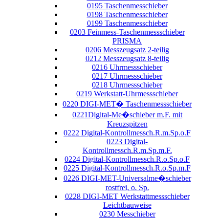
0195 Taschenmesschieber
0198 Taschenmesschieber
0199 Taschenmesschieber
0203 Feinmess-Taschenmessschieber
PRISMA
0206 Messzeugsatz 2-teilig
0212 Messzeugsatz 8-teilig
0216 Uhrmessschieber
0217 Uhrmessschieber
0218 Uhrmessschieber
0219 Werkstatt-Uhrmessschieber
0220 DIGI-MET� Taschenmessschieber
0221Digital-Me�schieber m.F. mit
Kreuzspitzen
0222 Digital-Kontrollmessch.R.m.Sp.o.F
0223 Digital-
Kontrollmessch.R.m.Sp.m.F.
0224 Digital-Kontrollmessch.R.o.Sp.o.F
0225 Digital-Kontrollmessch.R.o.Sp.m.F
0226 DIGI-MET-Universalme�schieber
rostfrei, o. Sp.
0228 DIGI-MET Werkstattmessschieber
Leichtbauweise
0230 Messchieber