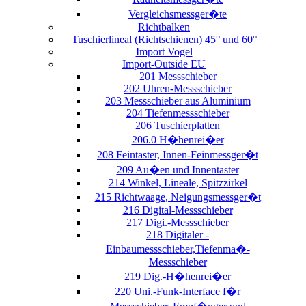
Vergleichsmessger�te
Richtbalken
Tuschierlineal (Richtschienen) 45° und 60°
Import Vogel
Import-Outside EU
201 Messschieber
202 Uhren-Messschieber
203 Messschieber aus Aluminium
204 Tiefenmessschieber
206 Tuschierplatten
206.0 H�henrei�er
208 Feintaster, Innen-Feinmessger�t
209 Au�en und Innentaster
214 Winkel, Lineale, Spitzzirkel
215 Richtwaage, Neigungsmessger�t
216 Digital-Messschieber
217 Digi.-Messschieber
218 Digitaler -
Einbaumessschieber,Tiefenma�-
Messschieber
219 Dig.-H�henrei�er
220 Uni.-Funk-Interface f�r