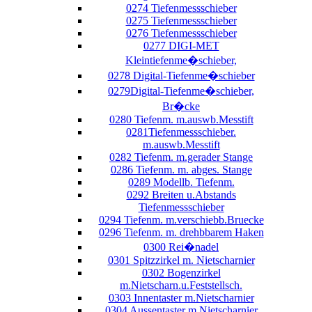
0274 Tiefenmessschieber
0275 Tiefenmessschieber
0276 Tiefenmessschieber
0277 DIGI-MET
Kleintiefenme�schieber,
0278 Digital-Tiefenme�schieber
0279Digital-Tiefenme�schieber,
Br�cke
0280 Tiefenm. m.auswb.Messtift
0281Tiefenmessschieber.
m.auswb.Messtift
0282 Tiefenm. m.gerader Stange
0286 Tiefenm. m. abges. Stange
0289 Modellb. Tiefenm.
0292 Breiten u.Abstands
Tiefenmessschieber
0294 Tiefenm. m.verschiebb.Bruecke
0296 Tiefenm. m. drehbbarem Haken
0300 Rei�nadel
0301 Spitzzirkel m. Nietscharnier
0302 Bogenzirkel
m.Nietscharn.u.Feststellsch.
0303 Innentaster m.Nietscharnier
0304 Aussentaster m.Nietscharnier