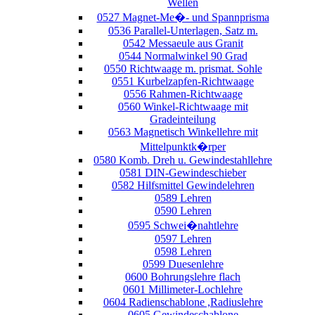
Wellen
0527 Magnet-Me�- und Spannprisma
0536 Parallel-Unterlagen, Satz m.
0542 Messaeule aus Granit
0544 Normalwinkel 90 Grad
0550 Richtwaage m. prismat. Sohle
0551 Kurbelzapfen-Richtwaage
0556 Rahmen-Richtwaage
0560 Winkel-Richtwaage mit
Gradeinteilung
0563 Magnetisch Winkellehre mit
Mittelpunktk�rper
0580 Komb. Dreh u. Gewindestahllehre
0581 DIN-Gewindeschieber
0582 Hilfsmittel Gewindelehren
0589 Lehren
0590 Lehren
0595 Schwei�nahtlehre
0597 Lehren
0598 Lehren
0599 Duesenlehre
0600 Bohrungslehre flach
0601 Millimeter-Lochlehre
0604 Radienschablone ,Radiuslehre
0605 Gewindeschablone