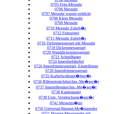
0705 Fein-Messuhr
0706 Messuhr
0707 Messuhr wasser-oeldicht
0708 Klein-Messuhr
0709 Messuhr
0710 Messuhr Zubeh�r
0712 Feinzeiger
0715 Messuhr Zubeh�r
0716 Tiefenmessgeraet mit Messuhr
0718 Dickenmessgeraet
0720 Wanddickenmessgeraet
0721 Schnelltaster
0724 Innenfuehlhebel
0726 Innenfeinmessgeraet ,Einstellringe
0728 Innenfeinmessgeraet
0735 Kurbelwellenpr�fger�t
0736 Rilleneinstichdurchm.-Me�ger�t
0737 Innenrillendurchm.-Me�ger�t
0738 Kantentaster
0739 Univ. Vergleichsme�ger�t
0741 Messeins�tze
0750 Universal-Magnet-Me�staender
0751 Magnet-Messtaender mit