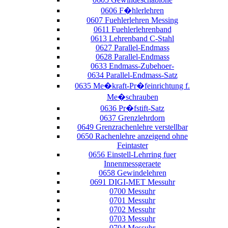
0606 F�hlerlehren
0607 Fuehlerlehren Messing
0611 Fuehlerlehrenband
0613 Lehrenband C-Stahl
0627 Parallel-Endmass
0628 Parallel-Endmass
0633 Endmass-Zubehoer-
0634 Parallel-Endmass-Satz
0635 Me�kraft-Pr�feinrichtung f.
Me�schrauben
0636 Pr�fstift-Satz
0637 Grenzlehrdorn
0649 Grenzrachenlehre verstellbar
0650 Rachenlehre anzeigend ohne
Feintaster
0656 Einstell-Lehrring fuer
Innenmessgeraete
0658 Gewindelehren
0691 DIGI-MET Messuhr
0700 Messuhr
0701 Messuhr
0702 Messuhr
0703 Messuhr
0704 Messuhr