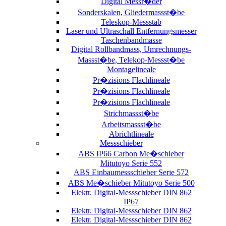
Digital Messr�der
Sonderskalen, Gliedermassst�be
Teleskop-Messstab
Laser und Ultraschall Entfernungsmesser
Taschenbandmasse
Digital Rollbandmass, Umrechnungs-
Massst�be, Telekop-Messst�be
Montagelineale
Pr�zisions Flachlineale
Pr�zisions Flachlineale
Pr�zisions Flachlineale
Strichmassst�be
Arbeitsmassst�be
Abrichtlineale
Messschieber
ABS IP66 Carbon Me�schieber
Mitutoyo Serie 552
ABS Einbaumessschieber Serie 572
ABS Me�schieber Mitutoyo Serie 500
Elektr. Digital-Messschieber DIN 862
IP67
Elektr. Digital-Messschieber DIN 862
Elektr. Digital-Messschieber DIN 862