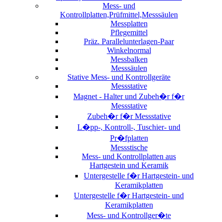
Mess- und
Kontrollplatten,Prüfmittel,Messsäulen
Messplatten
Pflegemittel
Präz. Parallelunterlagen-Paar
Winkelnormal
Messbalken
Messsäulen
Stative Mess- und Kontrollgeräte
Messstative
Magnet - Halter und Zubeh�r f�r
Messstative
Zubeh�r f�r Messstative
L�pp-, Kontroll-, Tuschier- und
Pr�fplatten
Messstische
Mess- und Kontrollplatten aus
Hartgestein und Keramik
Untergestelle f�r Hartgestein- und
Keramikplatten
Untergestelle f�r Hartgestein- und
Keramikplatten
Mess- und Kontrollger�te