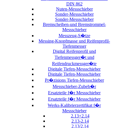
DIN 862
Nuten-Messschieber
Sonder-Messschieber
Sonder-Messschieber
Bremscheiben-und Bremstrommel-
Messschieber
Messzeug-S�tze
Messing-Knopfmasse und Reifenprofil-
Tiefenmesser
Digital Reifenprofil und
Tiefenmessger�t und
Reifendruckmessger�te
Digitale Tiefen-Messschieber
Digitale Tiefen-Messschieber
Pr�zisions Tiefen-Messschieber
Messschieber-Zubeh�r
Ersatzteile f�r Messschieber
Ersatzteile f�r Messschieber
Werks-Kalibrierzertifikat f�r
Messschieber
2.13+2.14
2.13-2.14
2.13/2.14