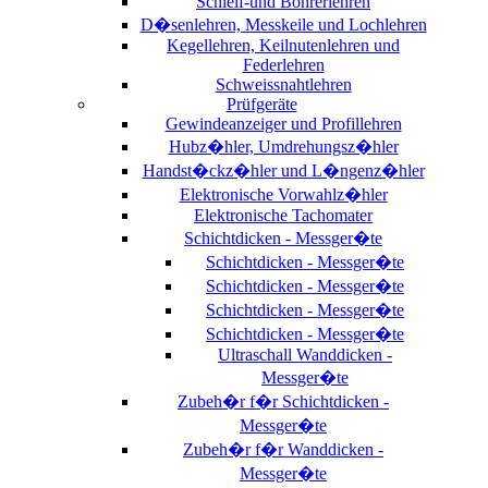
Schleif-und Bohrerlehren
D�senlehren, Messkeile und Lochlehren
Kegellehren, Keilnutenlehren und
Federlehren
Schweissnahtlehren
Prüfgeräte
Gewindeanzeiger und Profillehren
Hubz�hler, Umdrehungsz�hler
Handst�ckz�hler und L�ngenz�hler
Elektronische Vorwahlz�hler
Elektronische Tachomater
Schichtdicken - Messger�te
Schichtdicken - Messger�te
Schichtdicken - Messger�te
Schichtdicken - Messger�te
Schichtdicken - Messger�te
Ultraschall Wanddicken -
Messger�te
Zubeh�r f�r Schichtdicken -
Messger�te
Zubeh�r f�r Wanddicken -
Messger�te