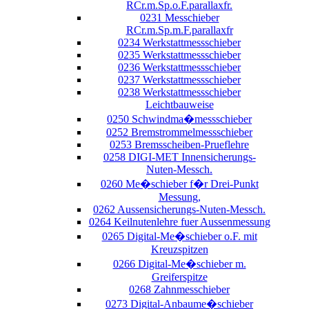
RCr.m.Sp.o.F.parallaxfr.
0231 Messchieber
RCr.m.Sp.m.F.parallaxfr
0234 Werkstattmessschieber
0235 Werkstattmessschieber
0236 Werkstattmessschieber
0237 Werkstattmessschieber
0238 Werkstattmessschieber
Leichtbauweise
0250 Schwindma�messschieber
0252 Bremstrommelmessschieber
0253 Bremsscheiben-Prueflehre
0258 DIGI-MET Innensicherungs-
Nuten-Messch.
0260 Me�schieber f�r Drei-Punkt
Messung,
0262 Aussensicherungs-Nuten-Messch.
0264 Keilnutenlehre fuer Aussenmessung
0265 Digital-Me�schieber o.F. mit
Kreuzspitzen
0266 Digital-Me�schieber m.
Greiferspitze
0268 Zahnmesschieber
0273 Digital-Anbaume�schieber