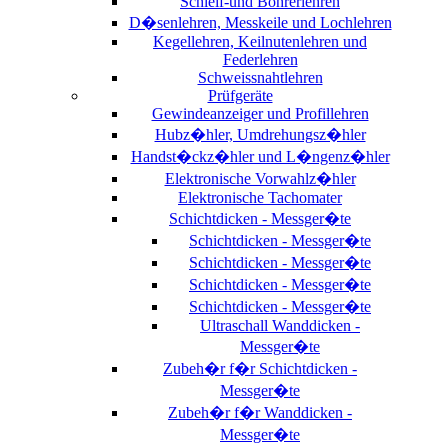
Schleif-und Bohrerlehren
D�senlehren, Messkeile und Lochlehren
Kegellehren, Keilnutenlehren und
Federlehren
Schweissnahtlehren
Prüfgeräte
Gewindeanzeiger und Profillehren
Hubz�hler, Umdrehungsz�hler
Handst�ckz�hler und L�ngenz�hler
Elektronische Vorwahlz�hler
Elektronische Tachomater
Schichtdicken - Messger�te
Schichtdicken - Messger�te
Schichtdicken - Messger�te
Schichtdicken - Messger�te
Schichtdicken - Messger�te
Ultraschall Wanddicken -
Messger�te
Zubeh�r f�r Schichtdicken -
Messger�te
Zubeh�r f�r Wanddicken -
Messger�te