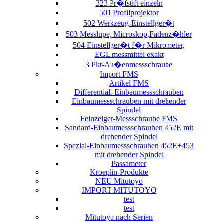
323 Pr�fstift einzeln
501 Profilprojektor
502 Werkzeug-Einstellger�t
503 Messlupe, Microskop,Fadenz�hler
504 Einstellger�t f�r Mikrometer,
EGL messmittel exakt
3 Pkt-Au�enmessschraube
Import FMS
Artikel FMS
Differentiall-Einbaumessschrauben
Einbaumessschrauben mit drehender
Spindel
Feinzeiger-Messschraube FMS
Sandard-Einbaumessschrauben 452E mit
drehender Spindel
Spezial-Einbaumessschrauben 452E+453
mit drehender Spindel
Passameter
Kroeplin-Produkte
NEU Mitutoyo
IMPORT MITUTOYO
test
test
Mitutoyo nach Serien