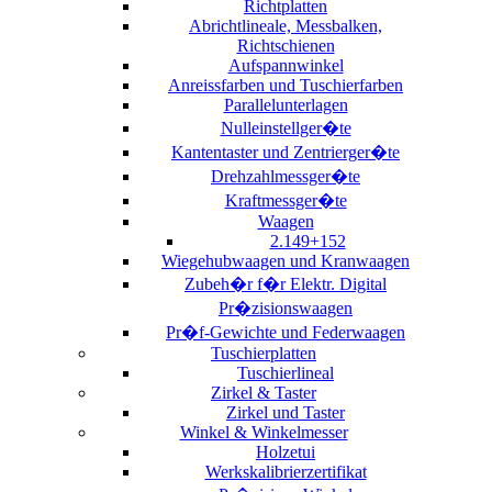
Richtplatten
Abrichtlineale, Messbalken,
Richtschienen
Aufspannwinkel
Anreissfarben und Tuschierfarben
Parallelunterlagen
Nulleinstellger�te
Kantentaster und Zentrierger�te
Drehzahlmessger�te
Kraftmessger�te
Waagen
2.149+152
Wiegehubwaagen und Kranwaagen
Zubeh�r f�r Elektr. Digital
Pr�zisionswaagen
Pr�f-Gewichte und Federwaagen
Tuschierplatten
Tuschierlineal
Zirkel & Taster
Zirkel und Taster
Winkel & Winkelmesser
Holzetui
Werkskalibrierzertifikat