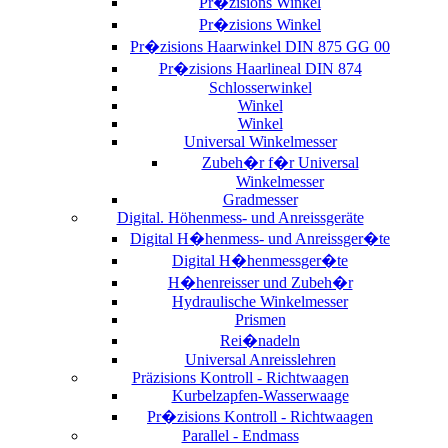
Pr�zisions Winkel
Pr�zisions Winkel
Pr�zisions Haarwinkel DIN 875 GG 00
Pr�zisions Haarlineal DIN 874
Schlosserwinkel
Winkel
Winkel
Universal Winkelmesser
Zubeh�r f�r Universal
Winkelmesser
Gradmesser
Digital. Höhenmess- und Anreissgeräte
Digital H�henmess- und Anreissger�te
Digital H�henmessger�te
H�henreisser und Zubeh�r
Hydraulische Winkelmesser
Prismen
Rei�nadeln
Universal Anreisslehren
Präzisions Kontroll - Richtwaagen
Kurbelzapfen-Wasserwaage
Pr�zisions Kontroll - Richtwaagen
Parallel - Endmass