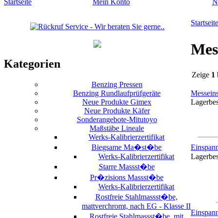
Startseite
Mein Konto
N
Startseit
Mes
Kategorien
Zeige
1
Benzing Pressen
Benzing Rundlaufprüfgeräte
Messeins
Neue Produkte Gimex
Lagerbe
Neue Produkte Käfer
Sonderangebote-Mitutoyo
Maßstäbe Lineale
Werks-Kalibrierzertifikat
Biegsame Ma�st�be
Einspan
Werks-Kalibrierzertifikat
Lagerbe
Starre Massst�be
Pr�zisions Massst�be
Werks-Kalibrierzertifikat
Rostfreie Stahlmassst�be,
mattverchromt, nach EG - Klasse II
Einspan
Rostfreie Stahlmassst�be, mit