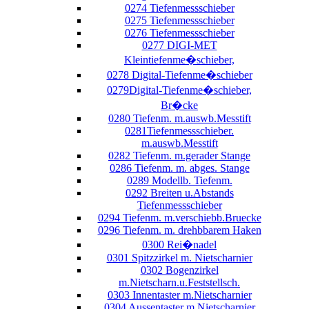
0274 Tiefenmessschieber
0275 Tiefenmessschieber
0276 Tiefenmessschieber
0277 DIGI-MET
Kleintiefenme�schieber,
0278 Digital-Tiefenme�schieber
0279Digital-Tiefenme�schieber,
Br�cke
0280 Tiefenm. m.auswb.Messtift
0281Tiefenmessschieber.
m.auswb.Messtift
0282 Tiefenm. m.gerader Stange
0286 Tiefenm. m. abges. Stange
0289 Modellb. Tiefenm.
0292 Breiten u.Abstands
Tiefenmessschieber
0294 Tiefenm. m.verschiebb.Bruecke
0296 Tiefenm. m. drehbbarem Haken
0300 Rei�nadel
0301 Spitzzirkel m. Nietscharnier
0302 Bogenzirkel
m.Nietscharn.u.Feststellsch.
0303 Innentaster m.Nietscharnier
0304 Aussentaster m.Nietscharnier