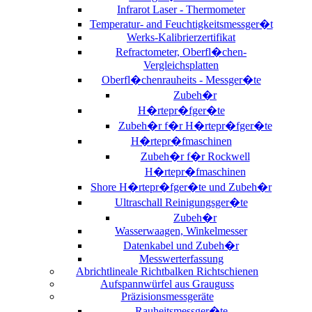
Infrarot Laser - Thermometer
Temperatur- and Feuchtigkeitsmessger�t
Werks-Kalibrierzertifikat
Refractometer, Oberfl�chen-
Vergleichsplatten
Oberfl�chenrauheits - Messger�te
Zubeh�r
H�rtepr�fger�te
Zubeh�r f�r H�rtepr�fger�te
H�rtepr�fmaschinen
Zubeh�r f�r Rockwell
H�rtepr�fmaschinen
Shore H�rtepr�fger�te und Zubeh�r
Ultraschall Reinigungsger�te
Zubeh�r
Wasserwaagen, Winkelmesser
Datenkabel und Zubeh�r
Messwerterfassung
Abrichtlineale Richtbalken Richtschienen
Aufspannwürfel aus Grauguss
Präzisionsmessgeräte
Rauheitsmessger�te