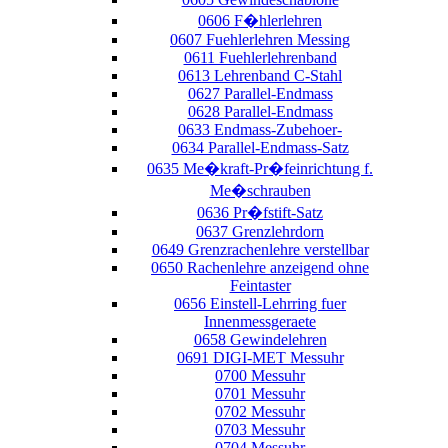
0606 F�hlerlehren
0607 Fuehlerlehren Messing
0611 Fuehlerlehrenband
0613 Lehrenband C-Stahl
0627 Parallel-Endmass
0628 Parallel-Endmass
0633 Endmass-Zubehoer-
0634 Parallel-Endmass-Satz
0635 Me�kraft-Pr�feinrichtung f.
Me�schrauben
0636 Pr�fstift-Satz
0637 Grenzlehrdorn
0649 Grenzrachenlehre verstellbar
0650 Rachenlehre anzeigend ohne
Feintaster
0656 Einstell-Lehrring fuer
Innenmessgeraete
0658 Gewindelehren
0691 DIGI-MET Messuhr
0700 Messuhr
0701 Messuhr
0702 Messuhr
0703 Messuhr
0704 Messuhr