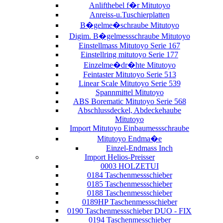
Anlifthebel f�r Mitutoyo
Anreiss-u.Tuschierplatten
B�gelme�schraube Mitutoyo
Digim. B�gelmessschraube Mitutoyo
Einstellmass Mitutoyo Serie 167
Einstellring mitutoyo Serie 177
Einzelme�dr�hte Mitutoyo
Feintaster Mitutoyo Serie 513
Linear Scale Mitutoyo Serie 539
Spannmittel Mitutoyo
ABS Borematic Mitutoyo Serie 568
Abschlussdeckel, Abdeckehaube
Mitutoyo
Import Mitutoyo Einbaumessschraube
Mitutoyo Endma�e
Einzel-Endmass Inch
Import Helios-Preisser
0003 HOLZETUI
0184 Taschenmessschieber
0185 Taschenmessschieber
0188 Taschenmessschieber
0189HP Taschenmessschieber
0190 Taschenmessschieber DUO - FIX
0194 Taschenmesschieber