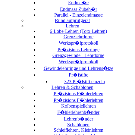
Endma�e
Endmass Zubeh�r
Parallel - Einzelendmasse
Rundlaufprüfgerät
Lehren
6-Lobe-Lehren (Torx-Lehren)
Grenzlehrdorne
Werkspr�fprotokoll
Pr�zisions Lehrringe
Grenzgewinde - Lehrdorne
Werkspr�fprotokoll
Gewindelehrringe und Lehrens�tze
Pr�fstifte
323 Pr�fstift einzeln
Lehren & Schablonen
Pr�zisions F�hlerlehren
Pr�zisions F�hlerlehren
Kolbenspiellehren
F�hlerlehrenb�nder
Lehrenb�nder
Schablonen
Schleiflehren, Kleinlehren