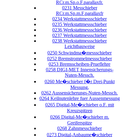
RCr.m.Sp.o.F.parallaxfr.
0231 Messchieber
RCr.m.Sp.m.F.parallaxfr
0234 Werkstattmessschieber
0235 Werkstattmessschieber
0236 Werkstattmessschieber
0237 Werkstattmessschieber
0238 Werkstattmessschieber
Leichtbauweise
0250 Schwindma�messschieber
0252 Bremstrommelmessschieber
0253 Bremsscheiben-Prueflehre
0258 DIGI-MET Innensicherungs-
Nuten-Messch.
0260 Me�schieber f�r Drei-Punkt
Messung,
0262 Aussensicherungs-Nuten-Messch.
0264 Keilnutenlehre fuer Aussenmessung
0265 Digital-Me�schieber o.F. mit
Kreuzspitzen
0266 Digital-Me�schieber m.
Greiferspitze
0268 Zahnmesschieber
0273 Digital-Anbaume�schieber