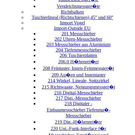
Vergleichsmessger�te
Richtbalken
Tuschierlineal (Richtschienen) 45° und 60°
Import Vogel
Import-Outside EU
201 Messschieber
202 Uhren-Messschieber
203 Messschieber aus Aluminium
204 Tiefenmessschieber
206 Tuschierplatten
206.0 H�henrei�er
208 Feintaster, Innen-Feinmessger�t
209 Au�en und Innentaster
214 Winkel, Lineale, Spitzzirkel
215 Richtwaage, Neigungsmessger�t
216 Digital-Messschieber
217 Digi.-Messschieber
218 Digitaler -
Einbaumessschieber,Tiefenma�-
Messschieber
219 Dig.-H�henrei�er
220 Uni.-Funk-Interface f�r