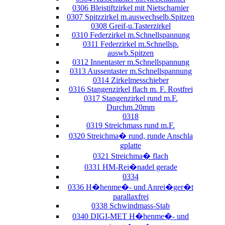
0306 Bleistiftzirkel mit Nietscharnier
0307 Spitzzirkel m.auswechselb.Spitzen
0308 Greif-u.Tasterzirkel
0310 Federzirkel m.Schnellspannung
0311 Federzirkel m.Schnellsp.
auswb.Spitzen
0312 Innentaster m.Schnellspannung
0313 Aussentaster m.Schnellspannung
0314 Zirkelmesschieber
0316 Stangenzirkel flach m. F. Rostfrei
0317 Stangenzirkel rund m.F.
Durchm.20mm
0318
0319 Streichmass rund m.F.
0320 Streichma� rund, runde Anschla
gplatte
0321 Streichma� flach
0331 HM-Rei�nadel gerade
0334
0336 H�henme�- und Anrei�ger�t
parallaxfrei
0338 Schwindmass-Stab
0340 DIGI-MET H�henme�- und