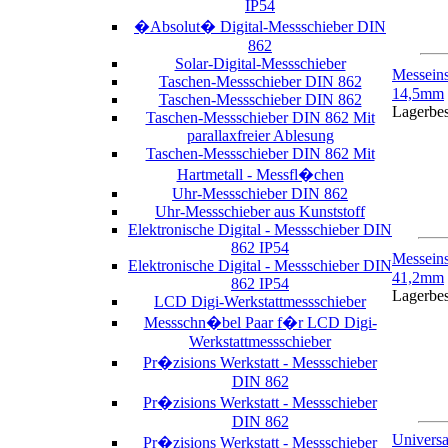
IP54
�Absolut� Digital-Messschieber DIN
862
Solar-Digital-Messschieber
Messein
Taschen-Messschieber DIN 862
14,5mm
Taschen-Messschieber DIN 862
Lagerbe
Taschen-Messschieber DIN 862 Mit
parallaxfreier Ablesung
Taschen-Messschieber DIN 862 Mit
Hartmetall - Messfl�chen
Uhr-Messschieber DIN 862
Uhr-Messschieber aus Kunststoff
Elektronische Digital - Messschieber DIN
862 IP54
Messein
Elektronische Digital - Messschieber DIN
41,2mm
862 IP54
Lagerbe
LCD Digi-Werkstattmessschieber
Messschn�bel Paar f�r LCD Digi-
Werkstattmessschieber
Pr�zisions Werkstatt - Messschieber
DIN 862
Pr�zisions Werkstatt - Messschieber
DIN 862
Univers
Pr�zisions Werkstatt - Messschieber