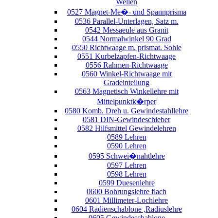
Wellen
0527 Magnet-Me�- und Spannprisma
0536 Parallel-Unterlagen, Satz m.
0542 Messaeule aus Granit
0544 Normalwinkel 90 Grad
0550 Richtwaage m. prismat. Sohle
0551 Kurbelzapfen-Richtwaage
0556 Rahmen-Richtwaage
0560 Winkel-Richtwaage mit
Gradeinteilung
0563 Magnetisch Winkellehre mit
Mittelpunktk�rper
0580 Komb. Dreh u. Gewindestahllehre
0581 DIN-Gewindeschieber
0582 Hilfsmittel Gewindelehren
0589 Lehren
0590 Lehren
0595 Schwei�nahtlehre
0597 Lehren
0598 Lehren
0599 Duesenlehre
0600 Bohrungslehre flach
0601 Millimeter-Lochlehre
0604 Radienschablone ,Radiuslehre
0605 Gewindeschablone