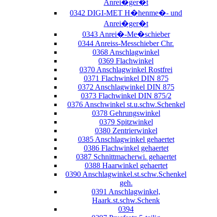
Anrei�ger�t
0342 DIGI-MET H�henme�- und
Anrei�ger�t
0343 Anrei�-Me�schieber
0344 Anreiss-Messchieber Chr.
0368 Anschlagwinkel
0369 Flachwinkel
0370 Anschlagwinkel Rostfrei
0371 Flachwinkel DIN 875
0372 Anschlagwinkel DIN 875
0373 Flachwinkel DIN 875/2
0376 Anschwinkel st.u.schw.Schenkel
0378 Gehrungswinkel
0379 Spitzwinkel
0380 Zentrierwinkel
0385 Anschlagwinkel gehaertet
0386 Flachwinkel gehaertet
0387 Schnittmacherwi. gehaertet
0388 Haarwinkel gehaertet
0390 Anschlagwinkel.st.schw.Schenkel
geh.
0391 Anschlagwinkel,
Haark.st.schw.Schenk
0394