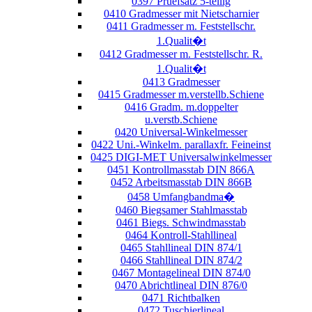
0397 Pruefsatz 5-teilig
0410 Gradmesser mit Nietscharnier
0411 Gradmesser m. Feststellschr.
1.Qualit�t
0412 Gradmesser m. Feststellschr. R.
1.Qualit�t
0413 Gradmesser
0415 Gradmesser m.verstellb.Schiene
0416 Gradm. m.doppelter
u.verstb.Schiene
0420 Universal-Winkelmesser
0422 Uni.-Winkelm. parallaxfr. Feineinst
0425 DIGI-MET Universalwinkelmesser
0451 Kontrollmasstab DIN 866A
0452 Arbeitsmasstab DIN 866B
0458 Umfangbandma�
0460 Biegsamer Stahlmasstab
0461 Biegs. Schwindmasstab
0464 Kontroll-Stahllineal
0465 Stahllineal DIN 874/1
0466 Stahllineal DIN 874/2
0467 Montagelineal DIN 874/0
0470 Abrichtlineal DIN 876/0
0471 Richtbalken
0472 Tuschierlineal