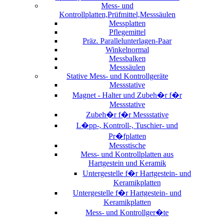
Mess- und
Kontrollplatten,Prüfmittel,Messsäulen
Messplatten
Pflegemittel
Präz. Parallelunterlagen-Paar
Winkelnormal
Messbalken
Messsäulen
Stative Mess- und Kontrollgeräte
Messstative
Magnet - Halter und Zubeh�r f�r
Messstative
Zubeh�r f�r Messstative
L�pp-, Kontroll-, Tuschier- und
Pr�fplatten
Messstische
Mess- und Kontrollplatten aus
Hartgestein und Keramik
Untergestelle f�r Hartgestein- und
Keramikplatten
Untergestelle f�r Hartgestein- und
Keramikplatten
Mess- und Kontrollger�te