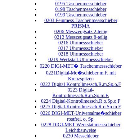
0195 Taschenmesschieber
0198 Taschenmesschieber
0199 Taschenmesschieber
0203 Feinmess-Taschenmessschieber
PRISMA
0206 Messzeugsatz 2-teilig
0212 Messzeugsatz 8-teilig
0216 Uhrmessschieber
0217 Uhrmessschieber
0218 Uhrmessschieber
0219 Werkstatt-Uhrmessschieber
0220 DIGI-MET� Taschenmessschieber
0221Digital-Me�schieber m.F. mit
Kreuzspitzen
0222 Digital-Kontrollmessch.R.m.Sp.o.F
0223 Digital-
Kontrollmessch.R.m.Sp.m.F.
0224 Digital-Kontrollmessch.R.o.Sp.o.F
0225 Digital-Kontrollmessch.R.o.Sp.m.F
0226 DIGI-MET-Universalme�schieber
rostfrei, o. Sp.
0228 DIGI-MET Werkstattmessschieber
Leichtbauweise
0230 Messchieber