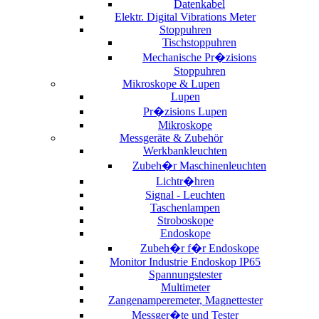
Datenkabel
Elektr. Digital Vibrations Meter
Stoppuhren
Tischstoppuhren
Mechanische Pr�zisions
Stoppuhren
Mikroskope & Lupen
Lupen
Pr�zisions Lupen
Mikroskope
Messgeräte & Zubehör
Werkbankleuchten
Zubeh�r Maschinenleuchten
Lichtr�hren
Signal - Leuchten
Taschenlampen
Stroboskope
Endoskope
Zubeh�r f�r Endoskope
Monitor Industrie Endoskop IP65
Spannungstester
Multimeter
Zangenamperemeter, Magnettester
Messger�te und Tester