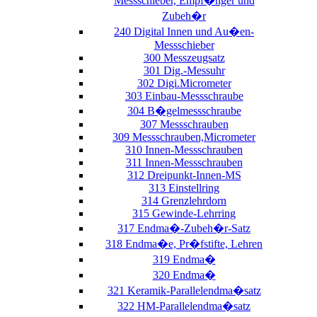
Messschieber, Empf�nger und
Zubeh�r
240 Digital Innen und Au�en-
Messschieber
300 Messzeugsatz
301 Dig.-Messuhr
302 Digi.Micrometer
303 Einbau-Messschraube
304 B�gelmessschraube
307 Messschrauben
309 Messschrauben,Micrometer
310 Innen-Messschrauben
311 Innen-Messschrauben
312 Dreipunkt-Innen-MS
313 Einstellring
314 Grenzlehrdorn
315 Gewinde-Lehrring
317 Endma�-Zubeh�r-Satz
318 Endma�e, Pr�fstifte, Lehren
319 Endma�
320 Endma�
321 Keramik-Parallelendma�satz
322 HM-Parallelendma�satz