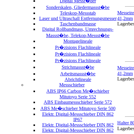
Digital Messr�der
Sonderskalen, Gliedermassst�be
Messein
Teleskop-Messstab
Laser und Ultraschall Entfernungsmesser
41,2mm
Taschenbandmasse
Lagerbe
Digital Rollbandmass, Umrechnungs-
Massst�be, Telekop-Messst�be
Montagelineale
Pr�zisions Flachlineale
Pr�zisions Flachlineale
Pr�zisions Flachlineale
Strichmassst�be
Messein
41,2mm
Arbeitsmassst�be
Lagerbe
Abrichtlineale
Messschieber
ABS IP66 Carbon Me�schieber
Mitutoyo Serie 552
ABS Einbaumessschieber Serie 572
ABS Me�schieber Mitutoyo Serie 500
Elektr. Digital-Messschieber DIN 862
IP67
Halter
Elektr. Digital-Messschieber DIN 862
Lagerbe
Elektr. Digital-Messschieber DIN 862