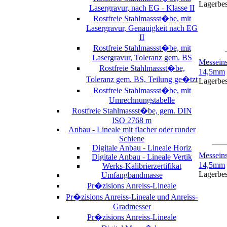
Lagerbe
Lasergravur, nach EG - Klasse II
Rostfreie Stahlmassst�be, mit
Lasergravur, Genauigkeit nach EG
II
Rostfreie Stahlmassst�be, mit
Lasergravur, Toleranz gem. BS
Messein
Rostfreie Stahlmassst�be,
14,5mm
Toleranz gem. BS, Teilung ge�tzt
Lagerbe
Rostfreie Stahlmassst�be, mit
Umrechnungstabelle
Rostfreie Stahlmassst�be, gem. DIN
ISO 2768 m
Anbau - Lineale mit flacher oder runder
Schiene
Digitale Anbau - Lineale Horiz
Messein
Digitale Anbau - Lineale Vertik
14,5mm
Werks-Kalibrierzertifikat
Lagerbe
Umfangbandmasse
Pr�zisions Anreiss-Lineale
Pr�zisions Anreiss-Lineale und Anreiss-
Gradmesser
Pr�zisions Anreiss-Lineale