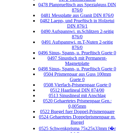
0478 Planprueftisch aus Spezialguss DIN
876/0
0481 Messplatte aus Granit DIN 876/0
0482 Laepp- und Prueftisch in Holzetui
DIN 876/1
0490 Aufspannwi. m.Schlitzen 2-seitig
876/0
0491 Aufspannwi. m.T-Nuten 2-seitig
876/0
0496 Sinus- Spann- u. Prueftisch Guete 0
0497 Sinustisch mit Permanent-
Magnetplatte
0498 Sinus- Spann- u. Prueftisch Guete 0
0504 Prismenpaar aus Guss 100mm
Guete 0
0508 Vierfach-Prismenpaar Guete 0
0512 Haarlineal DIN 874/00
0513 Sinuslineal mit Anschlag
0520 Gehaertetes Prismenpaar Gen.:
0,005mm
0522 Buegel fuer Doppel-Prismenpaare
0524 Gehaertetes Doppelprismenpaar m.
Buegel
0525 Schwenkprisma 75x25x33mm f�r