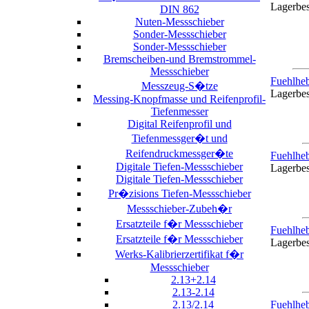
Lagerbe
DIN 862
Nuten-Messschieber
Sonder-Messschieber
Sonder-Messschieber
Bremscheiben-und Bremstrommel-
Messschieber
Fuehlhe
Messzeug-S�tze
Lagerbe
Messing-Knopfmasse und Reifenprofil-
Tiefenmesser
Digital Reifenprofil und
Tiefenmessger�t und
Reifendruckmessger�te
Fuehlhe
Digitale Tiefen-Messschieber
Lagerbe
Digitale Tiefen-Messschieber
Pr�zisions Tiefen-Messschieber
Messschieber-Zubeh�r
Ersatzteile f�r Messschieber
Fuehlhe
Ersatzteile f�r Messschieber
Lagerbe
Werks-Kalibrierzertifikat f�r
Messschieber
2.13+2.14
2.13-2.14
2.13/2.14
Fuehlhe