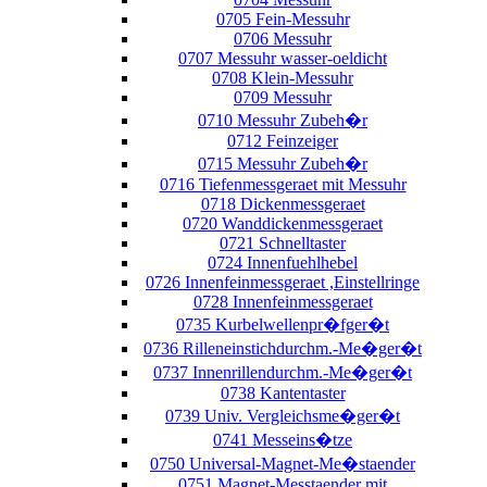
0705 Fein-Messuhr
0706 Messuhr
0707 Messuhr wasser-oeldicht
0708 Klein-Messuhr
0709 Messuhr
0710 Messuhr Zubeh�r
0712 Feinzeiger
0715 Messuhr Zubeh�r
0716 Tiefenmessgeraet mit Messuhr
0718 Dickenmessgeraet
0720 Wanddickenmessgeraet
0721 Schnelltaster
0724 Innenfuehlhebel
0726 Innenfeinmessgeraet ,Einstellringe
0728 Innenfeinmessgeraet
0735 Kurbelwellenpr�fger�t
0736 Rilleneinstichdurchm.-Me�ger�t
0737 Innenrillendurchm.-Me�ger�t
0738 Kantentaster
0739 Univ. Vergleichsme�ger�t
0741 Messeins�tze
0750 Universal-Magnet-Me�staender
0751 Magnet-Messtaender mit