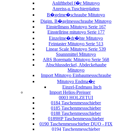
Anlifthebel f�r Mitutoyo
Anreiss-u.Tuschierplatten
B�gelme�schraube Mitutoyo
Digim. B�gelmessschraube Mitutoyo
Einstellmass Mitutoyo Serie 167
Einstellring mitutoyo Serie 177
Einzelme�dr�hte Mitutoyo
Feintaster Mitutoyo Serie 513
Linear Scale Mitutoyo Serie 539
Spannmittel Mitutoyo
ABS Borematic Mitutoyo Serie 568
Abschlussdeckel, Abdeckehaube
Mitutoyo
Import Mitutoyo Einbaumessschraube
Mitutoyo Endma�e
Einzel-Endmass Inch
Import Helios-Preisser
0003 HOLZETUI
0184 Taschenmessschieber
0185 Taschenmessschieber
0188 Taschenmessschieber
0189HP Taschenmessschieber
0190 Taschenmessschieber DUO - FIX
0194 Taschenmesschieber