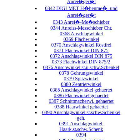
Anrei�ger�t
0342 DIGI-MET H�henme�- und
Anrei�ger�t
0343 Anrei�-Me�schieber
0344 Anreiss-Messchieber Chr.
0368 Anschlagwinkel
0369 Flachwinkel
0370 Anschlagwinkel Rostfrei
0371 Flachwinkel DIN 875
0372 Anschlagwinkel DIN 875
0373 Flachwinkel DIN 875/2
0376 Anschwinkel st.u.schw.Schenkel
0378 Gehrungswinkel
0379 Spitzwinkel
0380 Zentrierwinkel
0385 Anschlagwinkel gehaertet
0386 Flachwinkel gehaertet
0387 Schnittmacherwi. gehaertet
0388 Haarwinkel gehaertet
0390 Anschlagwinkel.st.schw.Schenkel
geh.
0391 Anschlagwinkel,
Haark.st.schw.Schenk
0394