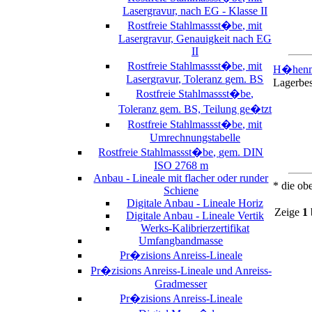
Lasergravur, nach EG - Klasse II
Rostfreie Stahlmassst�be, mit
Lasergravur, Genauigkeit nach EG
II
Rostfreie Stahlmassst�be, mit
H�henme
Lasergravur, Toleranz gem. BS
Lagerbe
Rostfreie Stahlmassst�be,
Toleranz gem. BS, Teilung ge�tzt
Rostfreie Stahlmassst�be, mit
Umrechnungstabelle
Rostfreie Stahlmassst�be, gem. DIN
ISO 2768 m
Anbau - Lineale mit flacher oder runder
* die ob
Schiene
Digitale Anbau - Lineale Horiz
Zeige
1
Digitale Anbau - Lineale Vertik
Werks-Kalibrierzertifikat
Umfangbandmasse
Pr�zisions Anreiss-Lineale
Pr�zisions Anreiss-Lineale und Anreiss-
Gradmesser
Pr�zisions Anreiss-Lineale