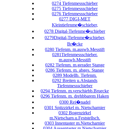
0274 Tiefenmessschieber
0275 Tiefenmessschieber
0276 Tiefenmessschieber
0277 DIGI-MET
Kleintiefenme�schieber,
0278 Digital-Tiefenme�schieber
0279Digital-Tiefenme�schieber,
Br�cke
0280 Tiefenm. m.auswb.Messtift
0281Tiefenmessschieber.
m.auswb.Messtift
0282 Tiefenm. m.gerader Stange
0286 Tiefenm. m. abges. Stange
0289 Modellb. Tiefenm.
0292 Breiten u.Abstands
Tiefenmessschieber
0294 Tiefenm. m.verschiebb.Bruecke
0296 Tiefenm. m. drehbbarem Haken
0300 Rei�nadel
0301 Spitzzirkel m. Nietscharnier
0302 Bogenzirkel
m.Nietscharn.u.Feststellsch.
0303 Innentaster m.Nietscharnier
0304 Aussentaster m.Nietscharnier