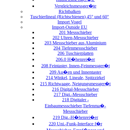
Vergleichsmessger�te
Richtbalken
Tuschierlineal (Richtschienen) 45° und 60°
Import Vogel
Import-Outside EU
201 Messschieber
202 Uhren-Messschieber
203 Messschieber aus Aluminium
204 Tiefenmessschieber
206 Tuschierplatten
206.0 H�henrei�er
208 Feintaster, Innen-Feinmessger�t
209 Au�en und Innentaster
214 Winkel, Lineale, Spitzzirkel
215 Richtwaage, Neigungsmessger�t
216 Digital-Messschieber
217 Digi.-Messschieber
218 Digitaler -
Einbaumessschieber,Tiefenma�-
Messschieber
219 Dig.-H�henrei�er
220 Uni.-Funk-Interface f�r