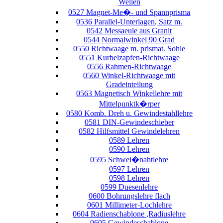
Wellen
0527 Magnet-Me�- und Spannprisma
0536 Parallel-Unterlagen, Satz m.
0542 Messaeule aus Granit
0544 Normalwinkel 90 Grad
0550 Richtwaage m. prismat. Sohle
0551 Kurbelzapfen-Richtwaage
0556 Rahmen-Richtwaage
0560 Winkel-Richtwaage mit
Gradeinteilung
0563 Magnetisch Winkellehre mit
Mittelpunktk�rper
0580 Komb. Dreh u. Gewindestahllehre
0581 DIN-Gewindeschieber
0582 Hilfsmittel Gewindelehren
0589 Lehren
0590 Lehren
0595 Schwei�nahtlehre
0597 Lehren
0598 Lehren
0599 Duesenlehre
0600 Bohrungslehre flach
0601 Millimeter-Lochlehre
0604 Radienschablone ,Radiuslehre
0605 Gewindeschablone