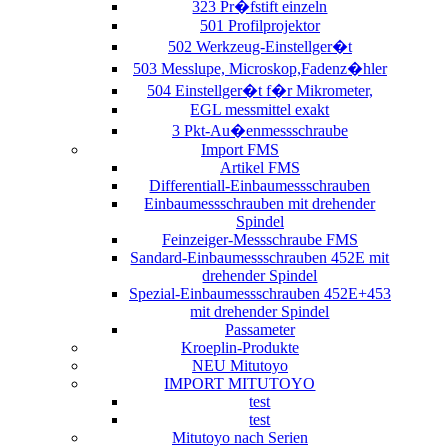
323 Pr�fstift einzeln
501 Profilprojektor
502 Werkzeug-Einstellger�t
503 Messlupe, Microskop,Fadenz�hler
504 Einstellger�t f�r Mikrometer,
EGL messmittel exakt
3 Pkt-Au�enmessschraube
Import FMS
Artikel FMS
Differentiall-Einbaumessschrauben
Einbaumessschrauben mit drehender
Spindel
Feinzeiger-Messschraube FMS
Sandard-Einbaumessschrauben 452E mit
drehender Spindel
Spezial-Einbaumessschrauben 452E+453
mit drehender Spindel
Passameter
Kroeplin-Produkte
NEU Mitutoyo
IMPORT MITUTOYO
test
test
Mitutoyo nach Serien