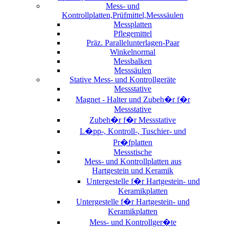
Mess- und
Kontrollplatten,Prüfmittel,Messsäulen
Messplatten
Pflegemittel
Präz. Parallelunterlagen-Paar
Winkelnormal
Messbalken
Messsäulen
Stative Mess- und Kontrollgeräte
Messstative
Magnet - Halter und Zubeh�r f�r
Messstative
Zubeh�r f�r Messstative
L�pp-, Kontroll-, Tuschier- und
Pr�fplatten
Messstische
Mess- und Kontrollplatten aus
Hartgestein und Keramik
Untergestelle f�r Hartgestein- und
Keramikplatten
Untergestelle f�r Hartgestein- und
Keramikplatten
Mess- und Kontrollger�te