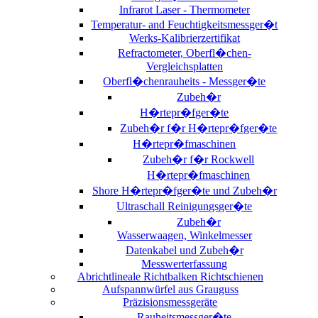
Infrarot Laser - Thermometer
Temperatur- and Feuchtigkeitsmessger�t
Werks-Kalibrierzertifikat
Refractometer, Oberfl�chen-
Vergleichsplatten
Oberfl�chenrauheits - Messger�te
Zubeh�r
H�rtepr�fger�te
Zubeh�r f�r H�rtepr�fger�te
H�rtepr�fmaschinen
Zubeh�r f�r Rockwell
H�rtepr�fmaschinen
Shore H�rtepr�fger�te und Zubeh�r
Ultraschall Reinigungsger�te
Zubeh�r
Wasserwaagen, Winkelmesser
Datenkabel und Zubeh�r
Messwerterfassung
Abrichtlineale Richtbalken Richtschienen
Aufspannwürfel aus Grauguss
Präzisionsmessgeräte
Rauheitsmessger�te