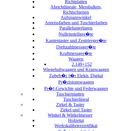
Richtplatten
Abrichtlineale, Messbalken,
Richtschienen
Aufspannwinkel
Anreissfarben und Tuschierfarben
Parallelunterlagen
Nulleinstellger�te
Kantentaster und Zentrierger�te
Drehzahlmessger�te
Kraftmessger�te
Waagen
2.149+152
Wiegehubwaagen und Kranwaagen
Zubeh�r f�r Elektr. Digital
Pr�zisionswaagen
Pr�f-Gewichte und Federwaagen
Tuschierplatten
Tuschierlineal
Zirkel & Taster
Zirkel und Taster
Winkel & Winkelmesser
Holzetui
Werkskalibrierzertifikat