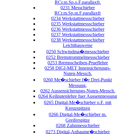
RCr.m.Sp.o.F.parallaxfr.
0231 Messchieber
RCr.m.Sp.m.F.parallaxfr
0234 Werkstattmessschieber
0235 Werkstattmessschieber
0236 Werkstattmessschieber
0237 Werkstattmessschieber
0238 Werkstattmessschieber
Leichtbauweise
0250 Schwindma�messschieber
0252 Bremstrommelmessschieber
0253 Bremsscheiben-Prueflehre
0258 DIGI-MET Innensicherungs-
Nuten-Messch.
0260 Me�schieber f�r Drei-Punkt
Messung,
0262 Aussensicherungs-Nuten-Messch.
0264 Keilnutenlehre fuer Aussenmessung
0265 Digital-Me�schieber o.F. mit
Kreuzspitzen
0266 Digital-Me�schieber m.
Greiferspitze
0268 Zahnmesschieber
0273 Digital-Anbaume�schieber