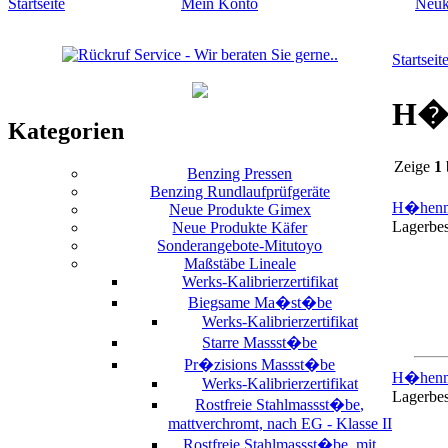
Startseite
Mein Konto
Neuk
Startseit
H�h
Kategorien
Zeige
1
Benzing Pressen
Benzing Rundlaufprüfgeräte
H�henme
Neue Produkte Gimex
Lagerbe
Neue Produkte Käfer
Sonderangebote-Mitutoyo
Maßstäbe Lineale
Werks-Kalibrierzertifikat
Biegsame Ma�st�be
Werks-Kalibrierzertifikat
Starre Massst�be
Pr�zisions Massst�be
H�henme
Werks-Kalibrierzertifikat
Lagerbe
Rostfreie Stahlmassst�be,
mattverchromt, nach EG - Klasse II
Rostfreie Stahlmassst�be, mit