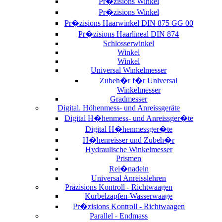
Pr�zisions Winkel
Pr�zisions Winkel
Pr�zisions Haarwinkel DIN 875 GG 00
Pr�zisions Haarlineal DIN 874
Schlosserwinkel
Winkel
Winkel
Universal Winkelmesser
Zubeh�r f�r Universal
Winkelmesser
Gradmesser
Digital. Höhenmess- und Anreissgeräte
Digital H�henmess- und Anreissger�te
Digital H�henmessger�te
H�henreisser und Zubeh�r
Hydraulische Winkelmesser
Prismen
Rei�nadeln
Universal Anreisslehren
Präzisions Kontroll - Richtwaagen
Kurbelzapfen-Wasserwaage
Pr�zisions Kontroll - Richtwaagen
Parallel - Endmass