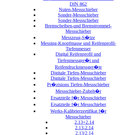
DIN 862
Nuten-Messschieber
Sonder-Messschieber
Sonder-Messschieber
Bremscheiben-und Bremstrommel-
Messschieber
Messzeug-S�tze
Messing-Knopfmasse und Reifenprofil-
Tiefenmesser
Digital Reifenprofil und
Tiefenmessger�t und
Reifendruckmessger�te
Digitale Tiefen-Messschieber
Digitale Tiefen-Messschieber
Pr�zisions Tiefen-Messschieber
Messschieber-Zubeh�r
Ersatzteile f�r Messschieber
Ersatzteile f�r Messschieber
Werks-Kalibrierzertifikat f�r
Messschieber
2.13+2.14
2.13-2.14
2.13/2.14