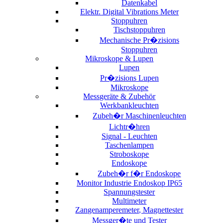
Datenkabel
Elektr. Digital Vibrations Meter
Stoppuhren
Tischstoppuhren
Mechanische Pr�zisions
Stoppuhren
Mikroskope & Lupen
Lupen
Pr�zisions Lupen
Mikroskope
Messgeräte & Zubehör
Werkbankleuchten
Zubeh�r Maschinenleuchten
Lichtr�hren
Signal - Leuchten
Taschenlampen
Stroboskope
Endoskope
Zubeh�r f�r Endoskope
Monitor Industrie Endoskop IP65
Spannungstester
Multimeter
Zangenamperemeter, Magnettester
Messger�te und Tester