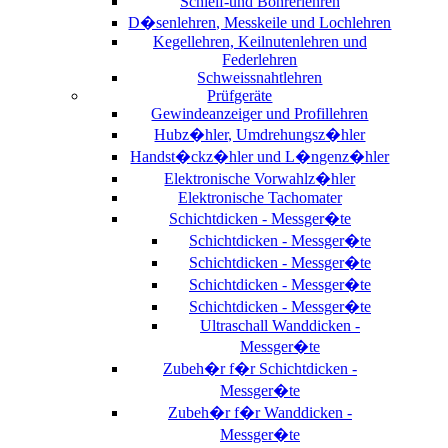
Schleif-und Bohrerlehren
D�senlehren, Messkeile und Lochlehren
Kegellehren, Keilnutenlehren und
Federlehren
Schweissnahtlehren
Prüfgeräte
Gewindeanzeiger und Profillehren
Hubz�hler, Umdrehungsz�hler
Handst�ckz�hler und L�ngenz�hler
Elektronische Vorwahlz�hler
Elektronische Tachomater
Schichtdicken - Messger�te
Schichtdicken - Messger�te
Schichtdicken - Messger�te
Schichtdicken - Messger�te
Schichtdicken - Messger�te
Ultraschall Wanddicken -
Messger�te
Zubeh�r f�r Schichtdicken -
Messger�te
Zubeh�r f�r Wanddicken -
Messger�te