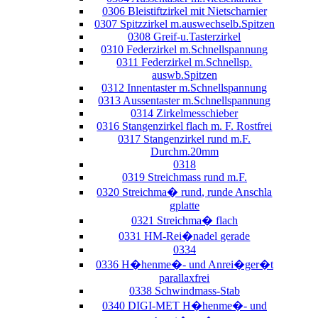
0306 Bleistiftzirkel mit Nietscharnier
0307 Spitzzirkel m.auswechselb.Spitzen
0308 Greif-u.Tasterzirkel
0310 Federzirkel m.Schnellspannung
0311 Federzirkel m.Schnellsp.
auswb.Spitzen
0312 Innentaster m.Schnellspannung
0313 Aussentaster m.Schnellspannung
0314 Zirkelmesschieber
0316 Stangenzirkel flach m. F. Rostfrei
0317 Stangenzirkel rund m.F.
Durchm.20mm
0318
0319 Streichmass rund m.F.
0320 Streichma� rund, runde Anschla
gplatte
0321 Streichma� flach
0331 HM-Rei�nadel gerade
0334
0336 H�henme�- und Anrei�ger�t
parallaxfrei
0338 Schwindmass-Stab
0340 DIGI-MET H�henme�- und