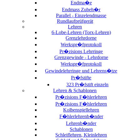
Endma�e
Endmass Zubeh�r
Parallel - Einzelendmasse
Rundlaufprüfgerät
Lehren
6-Lobe-Lehren (Torx-Lehren)
Grenzlehrdorne
Werkspr�fprotokoll
Pr�zisions Lehrringe
Grenzgewinde - Lehrdorne
Werkspr�fprotokoll
Gewindelehrringe und Lehrens�tze
Pr�fstifte
323 Pr�fstift einzeln
Lehren & Schablonen
Pr�zisions F�hlerlehren
Pr�zisions F�hlerlehren
Kolbenspiellehren
F�hlerlehrenb�nder
Lehrenb�nder
Schablonen
Schleiflehren, Kleinlehren