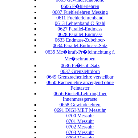
0606 F�hlerlehren
0607 Fuehlerlehren Messing
0611 Fuehlerlehrenband
0613 Lehrenband C-Stahl
0627 Parallel-Endmass
0628 Parallel-Endmass
0633 Endmass-Zubehoer-
0634 Parallel-Endmass-Satz
0635 Me�kraft-Pr�feinrichtung f.
Me�schrauben
0636 Pr�fstift-Satz
0637 Grenzlehrdorn
0649 Grenzrachenlehre verstellbar
0650 Rachenlehre anzeigend ohne
Feintaster
0656 Einstell-Lehrring fuer
Innenmessgeraete
0658 Gewindelehren
0691 DIGI-MET Messuhr
0700 Messuhr
0701 Messuhr
0702 Messuhr
0703 Messuhr
0704 Messuhr