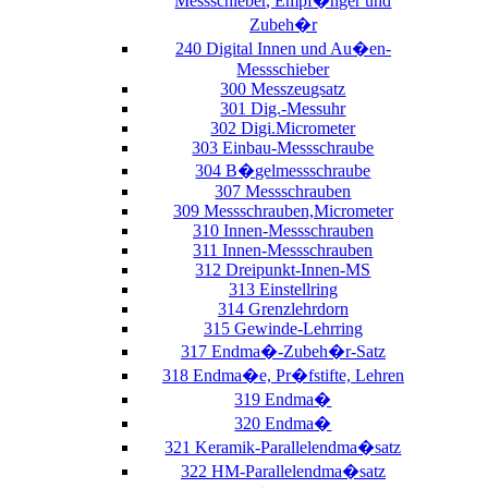
Messschieber, Empf�nger und
Zubeh�r
240 Digital Innen und Au�en-
Messschieber
300 Messzeugsatz
301 Dig.-Messuhr
302 Digi.Micrometer
303 Einbau-Messschraube
304 B�gelmessschraube
307 Messschrauben
309 Messschrauben,Micrometer
310 Innen-Messschrauben
311 Innen-Messschrauben
312 Dreipunkt-Innen-MS
313 Einstellring
314 Grenzlehrdorn
315 Gewinde-Lehrring
317 Endma�-Zubeh�r-Satz
318 Endma�e, Pr�fstifte, Lehren
319 Endma�
320 Endma�
321 Keramik-Parallelendma�satz
322 HM-Parallelendma�satz