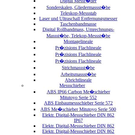
Digital Messr�der
Sonderskalen, Gliedermassst�be
Teleskop-Messstab
Laser und Ultraschall Entfernungsmesser
Taschenbandmasse
Digital Rollbandmass, Umrechnungs-
Massst�be, Telekop-Messst�be
Montagelineale
Pr�zisions Flachlineale
Pr�zisions Flachlineale
Pr�zisions Flachlineale
Strichmassst�be
Arbeitsmassst�be
Abrichtlineale
Messschieber
ABS IP66 Carbon Me�schieber
Mitutoyo Serie 552
ABS Einbaumessschieber Serie 572
ABS Me�schieber Mitutoyo Serie 500
Elektr. Digital-Messschieber DIN 862
IP67
Elektr. Digital-Messschieber DIN 862
Elektr. Digital-Messschieber DIN 862