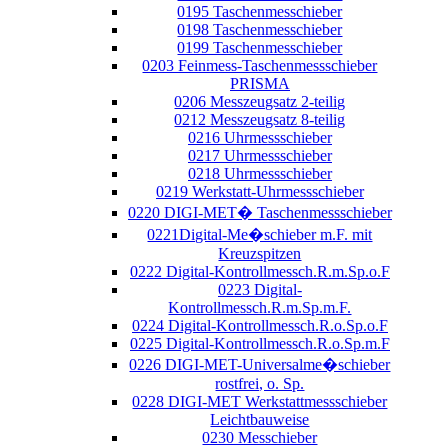
0195 Taschenmesschieber
0198 Taschenmesschieber
0199 Taschenmesschieber
0203 Feinmess-Taschenmessschieber
PRISMA
0206 Messzeugsatz 2-teilig
0212 Messzeugsatz 8-teilig
0216 Uhrmessschieber
0217 Uhrmessschieber
0218 Uhrmessschieber
0219 Werkstatt-Uhrmessschieber
0220 DIGI-MET� Taschenmessschieber
0221Digital-Me�schieber m.F. mit
Kreuzspitzen
0222 Digital-Kontrollmessch.R.m.Sp.o.F
0223 Digital-
Kontrollmessch.R.m.Sp.m.F.
0224 Digital-Kontrollmessch.R.o.Sp.o.F
0225 Digital-Kontrollmessch.R.o.Sp.m.F
0226 DIGI-MET-Universalme�schieber
rostfrei, o. Sp.
0228 DIGI-MET Werkstattmessschieber
Leichtbauweise
0230 Messchieber