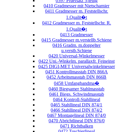
0397 Pruefsatz 5-teilig
0410 Gradmesser mit Nietscharnier
0411 Gradmesser m. Feststellschr.
1.Qualit�t
0412 Gradmesser m. Feststellschr. R.
1.Qualit�t
0413 Gradmesser
0415 Gradmesser m.verstellb.Schiene
0416 Gradm. m.doppelter
u.verstb.Schiene
0420 Universal-Winkelmesser
0422 Uni.-Winkelm. parallaxfr. Feineinst
0425 DIGI-MET Universalwinkelmesser
0451 Kontrollmasstab DIN 866A
0452 Arbeitsmasstab DIN 866B
0458 Umfangbandma�
0460 Biegsamer Stahlmasstab
0461 Biegs. Schwindmasstab
0464 Kontroll-Stahllineal
0465 Stahllineal DIN 874/1
0466 Stahllineal DIN 874/2
0467 Montagelineal DIN 874/0
0470 Abrichtlineal DIN 876/0
0471 Richtbalken
0472 Tuschierlineal