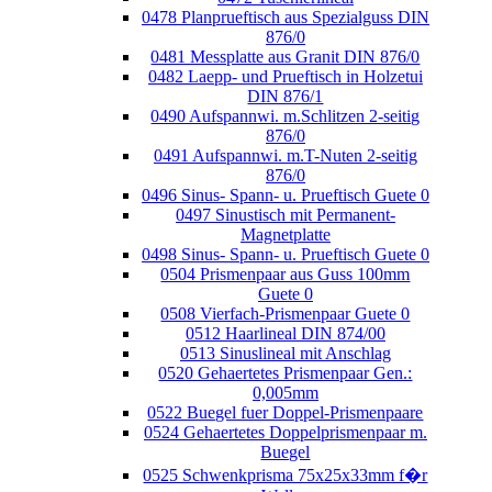
0478 Planprueftisch aus Spezialguss DIN
876/0
0481 Messplatte aus Granit DIN 876/0
0482 Laepp- und Prueftisch in Holzetui
DIN 876/1
0490 Aufspannwi. m.Schlitzen 2-seitig
876/0
0491 Aufspannwi. m.T-Nuten 2-seitig
876/0
0496 Sinus- Spann- u. Prueftisch Guete 0
0497 Sinustisch mit Permanent-
Magnetplatte
0498 Sinus- Spann- u. Prueftisch Guete 0
0504 Prismenpaar aus Guss 100mm
Guete 0
0508 Vierfach-Prismenpaar Guete 0
0512 Haarlineal DIN 874/00
0513 Sinuslineal mit Anschlag
0520 Gehaertetes Prismenpaar Gen.:
0,005mm
0522 Buegel fuer Doppel-Prismenpaare
0524 Gehaertetes Doppelprismenpaar m.
Buegel
0525 Schwenkprisma 75x25x33mm f�r