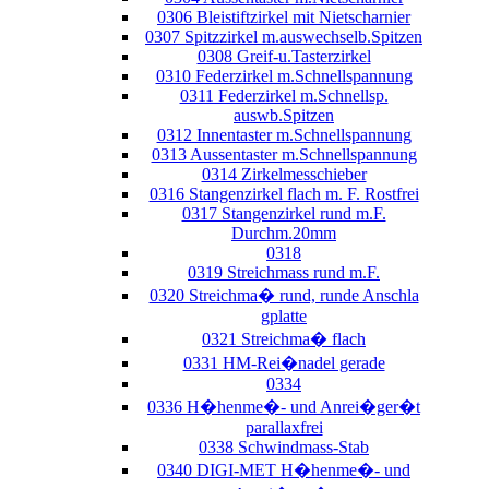
0306 Bleistiftzirkel mit Nietscharnier
0307 Spitzzirkel m.auswechselb.Spitzen
0308 Greif-u.Tasterzirkel
0310 Federzirkel m.Schnellspannung
0311 Federzirkel m.Schnellsp.
auswb.Spitzen
0312 Innentaster m.Schnellspannung
0313 Aussentaster m.Schnellspannung
0314 Zirkelmesschieber
0316 Stangenzirkel flach m. F. Rostfrei
0317 Stangenzirkel rund m.F.
Durchm.20mm
0318
0319 Streichmass rund m.F.
0320 Streichma� rund, runde Anschla
gplatte
0321 Streichma� flach
0331 HM-Rei�nadel gerade
0334
0336 H�henme�- und Anrei�ger�t
parallaxfrei
0338 Schwindmass-Stab
0340 DIGI-MET H�henme�- und