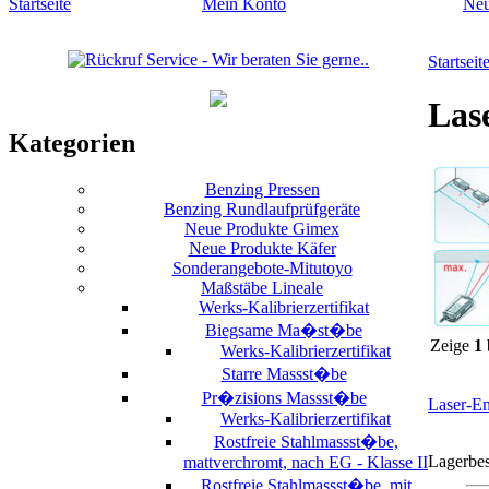
Startseite
Mein Konto
Ne
Startseit
Las
Kategorien
Benzing Pressen
Benzing Rundlaufprüfgeräte
Neue Produkte Gimex
Neue Produkte Käfer
Sonderangebote-Mitutoyo
Maßstäbe Lineale
Werks-Kalibrierzertifikat
Biegsame Ma�st�be
Zeige
1
Werks-Kalibrierzertifikat
Starre Massst�be
Pr�zisions Massst�be
Laser-En
Werks-Kalibrierzertifikat
Rostfreie Stahlmassst�be,
Lagerbe
mattverchromt, nach EG - Klasse II
Rostfreie Stahlmassst�be, mit