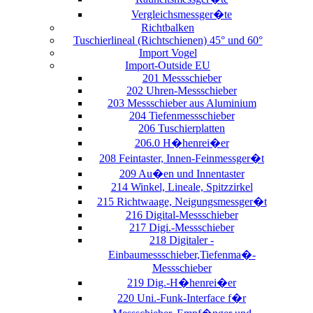
Vergleichsmessger�te
Richtbalken
Tuschierlineal (Richtschienen) 45° und 60°
Import Vogel
Import-Outside EU
201 Messschieber
202 Uhren-Messschieber
203 Messschieber aus Aluminium
204 Tiefenmessschieber
206 Tuschierplatten
206.0 H�henrei�er
208 Feintaster, Innen-Feinmessger�t
209 Au�en und Innentaster
214 Winkel, Lineale, Spitzzirkel
215 Richtwaage, Neigungsmessger�t
216 Digital-Messschieber
217 Digi.-Messschieber
218 Digitaler -
Einbaumessschieber,Tiefenma�-
Messschieber
219 Dig.-H�henrei�er
220 Uni.-Funk-Interface f�r