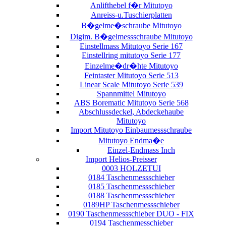
Anlifthebel f�r Mitutoyo
Anreiss-u.Tuschierplatten
B�gelme�schraube Mitutoyo
Digim. B�gelmessschraube Mitutoyo
Einstellmass Mitutoyo Serie 167
Einstellring mitutoyo Serie 177
Einzelme�dr�hte Mitutoyo
Feintaster Mitutoyo Serie 513
Linear Scale Mitutoyo Serie 539
Spannmittel Mitutoyo
ABS Borematic Mitutoyo Serie 568
Abschlussdeckel, Abdeckehaube
Mitutoyo
Import Mitutoyo Einbaumessschraube
Mitutoyo Endma�e
Einzel-Endmass Inch
Import Helios-Preisser
0003 HOLZETUI
0184 Taschenmessschieber
0185 Taschenmessschieber
0188 Taschenmessschieber
0189HP Taschenmessschieber
0190 Taschenmessschieber DUO - FIX
0194 Taschenmesschieber