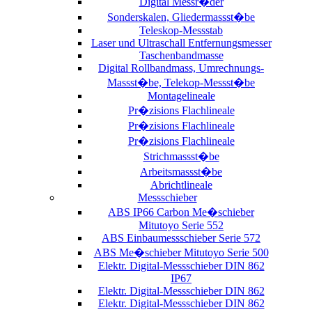
Digital Messr�der
Sonderskalen, Gliedermassst�be
Teleskop-Messstab
Laser und Ultraschall Entfernungsmesser
Taschenbandmasse
Digital Rollbandmass, Umrechnungs-
Massst�be, Telekop-Messst�be
Montagelineale
Pr�zisions Flachlineale
Pr�zisions Flachlineale
Pr�zisions Flachlineale
Strichmassst�be
Arbeitsmassst�be
Abrichtlineale
Messschieber
ABS IP66 Carbon Me�schieber
Mitutoyo Serie 552
ABS Einbaumessschieber Serie 572
ABS Me�schieber Mitutoyo Serie 500
Elektr. Digital-Messschieber DIN 862
IP67
Elektr. Digital-Messschieber DIN 862
Elektr. Digital-Messschieber DIN 862