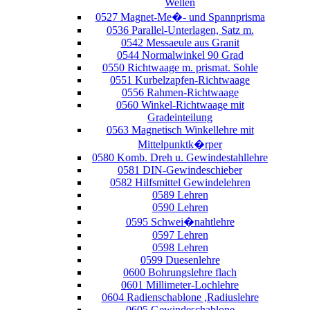
Wellen
0527 Magnet-Me�- und Spannprisma
0536 Parallel-Unterlagen, Satz m.
0542 Messaeule aus Granit
0544 Normalwinkel 90 Grad
0550 Richtwaage m. prismat. Sohle
0551 Kurbelzapfen-Richtwaage
0556 Rahmen-Richtwaage
0560 Winkel-Richtwaage mit
Gradeinteilung
0563 Magnetisch Winkellehre mit
Mittelpunktk�rper
0580 Komb. Dreh u. Gewindestahllehre
0581 DIN-Gewindeschieber
0582 Hilfsmittel Gewindelehren
0589 Lehren
0590 Lehren
0595 Schwei�nahtlehre
0597 Lehren
0598 Lehren
0599 Duesenlehre
0600 Bohrungslehre flach
0601 Millimeter-Lochlehre
0604 Radienschablone ,Radiuslehre
0605 Gewindeschablone