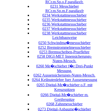
RCr.m.Sp.o.F.parallaxfr.
0231 Messchieber
RCr.m.Sp.m.F.parallaxfr
0234 Werkstattmessschieber
0235 Werkstattmessschieber
0236 Werkstattmessschieber
0237 Werkstattmessschieber
0238 Werkstattmessschieber
Leichtbauweise
0250 Schwindma�messschieber
0252 Bremstrommelmessschieber
0253 Bremsscheiben-Prueflehre
0258 DIGI-MET Innensicherungs-
Nuten-Messch.
0260 Me�schieber f�r Drei-Punkt
Messung,
0262 Aussensicherungs-Nuten-Messch.
0264 Keilnutenlehre fuer Aussenmessung
0265 Digital-Me�schieber o.F. mit
Kreuzspitzen
0266 Digital-Me�schieber m.
Greiferspitze
0268 Zahnmesschieber
0273 Digital-Anbaume�schieber