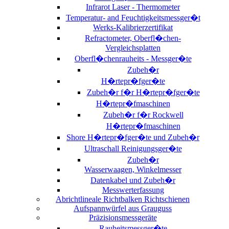
Infrarot Laser - Thermometer
Temperatur- and Feuchtigkeitsmessger�t
Werks-Kalibrierzertifikat
Refractometer, Oberfl�chen-
Vergleichsplatten
Oberfl�chenrauheits - Messger�te
Zubeh�r
H�rtepr�fger�te
Zubeh�r f�r H�rtepr�fger�te
H�rtepr�fmaschinen
Zubeh�r f�r Rockwell
H�rtepr�fmaschinen
Shore H�rtepr�fger�te und Zubeh�r
Ultraschall Reinigungsger�te
Zubeh�r
Wasserwaagen, Winkelmesser
Datenkabel und Zubeh�r
Messwerterfassung
Abrichtlineale Richtbalken Richtschienen
Aufspannwürfel aus Grauguss
Präzisionsmessgeräte
Rauheitsmessger�te