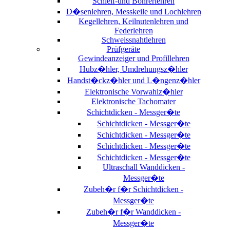
Schleif-und Bohrerlehren
D�senlehren, Messkeile und Lochlehren
Kegellehren, Keilnutenlehren und
Federlehren
Schweissnahtlehren
Prüfgeräte
Gewindeanzeiger und Profillehren
Hubz�hler, Umdrehungsz�hler
Handst�ckz�hler und L�ngenz�hler
Elektronische Vorwahlz�hler
Elektronische Tachomater
Schichtdicken - Messger�te
Schichtdicken - Messger�te
Schichtdicken - Messger�te
Schichtdicken - Messger�te
Schichtdicken - Messger�te
Ultraschall Wanddicken -
Messger�te
Zubeh�r f�r Schichtdicken -
Messger�te
Zubeh�r f�r Wanddicken -
Messger�te