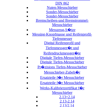
DIN 862
Nuten-Messschieber
Sonder-Messschieber
Sonder-Messschieber
Bremscheiben-und Bremstrommel-
Messschieber
Messzeug-S�tze
Messing-Knopfmasse und Reifenprofil-
Tiefenmesser
Digital Reifenprofil und
Tiefenmessger�t und
Reifendruckmessger�te
Digitale Tiefen-Messschieber
Digitale Tiefen-Messschieber
Pr�zisions Tiefen-Messschieber
Messschieber-Zubeh�r
Ersatzteile f�r Messschieber
Ersatzteile f�r Messschieber
Werks-Kalibrierzertifikat f�r
Messschieber
2.13+2.14
2.13-2.14
2.13/2.14