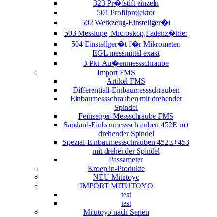
323 Pr�fstift einzeln
501 Profilprojektor
502 Werkzeug-Einstellger�t
503 Messlupe, Microskop,Fadenz�hler
504 Einstellger�t f�r Mikrometer,
EGL messmittel exakt
3 Pkt-Au�enmessschraube
Import FMS
Artikel FMS
Differentiall-Einbaumessschrauben
Einbaumessschrauben mit drehender
Spindel
Feinzeiger-Messschraube FMS
Sandard-Einbaumessschrauben 452E mit
drehender Spindel
Spezial-Einbaumessschrauben 452E+453
mit drehender Spindel
Passameter
Kroeplin-Produkte
NEU Mitutoyo
IMPORT MITUTOYO
test
test
Mitutoyo nach Serien