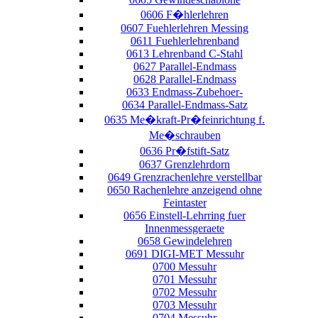
0606 F�hlerlehren
0607 Fuehlerlehren Messing
0611 Fuehlerlehrenband
0613 Lehrenband C-Stahl
0627 Parallel-Endmass
0628 Parallel-Endmass
0633 Endmass-Zubehoer-
0634 Parallel-Endmass-Satz
0635 Me�kraft-Pr�feinrichtung f.
Me�schrauben
0636 Pr�fstift-Satz
0637 Grenzlehrdorn
0649 Grenzrachenlehre verstellbar
0650 Rachenlehre anzeigend ohne
Feintaster
0656 Einstell-Lehrring fuer
Innenmessgeraete
0658 Gewindelehren
0691 DIGI-MET Messuhr
0700 Messuhr
0701 Messuhr
0702 Messuhr
0703 Messuhr
0704 Messuhr