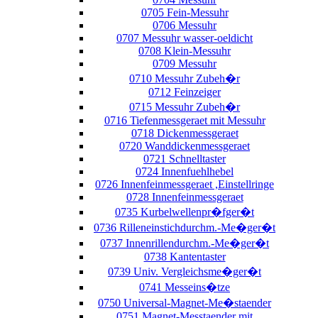
0705 Fein-Messuhr
0706 Messuhr
0707 Messuhr wasser-oeldicht
0708 Klein-Messuhr
0709 Messuhr
0710 Messuhr Zubeh�r
0712 Feinzeiger
0715 Messuhr Zubeh�r
0716 Tiefenmessgeraet mit Messuhr
0718 Dickenmessgeraet
0720 Wanddickenmessgeraet
0721 Schnelltaster
0724 Innenfuehlhebel
0726 Innenfeinmessgeraet ,Einstellringe
0728 Innenfeinmessgeraet
0735 Kurbelwellenpr�fger�t
0736 Rilleneinstichdurchm.-Me�ger�t
0737 Innenrillendurchm.-Me�ger�t
0738 Kantentaster
0739 Univ. Vergleichsme�ger�t
0741 Messeins�tze
0750 Universal-Magnet-Me�staender
0751 Magnet-Messtaender mit