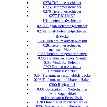
0274 Tiefenmessschieber
0275 Tiefenmessschieber
0276 Tiefenmessschieber
0277 DIGI-MET
Kleintiefenme�schieber,
0278 Digital-Tiefenme�schieber
0279Digital-Tiefenme�schieber,
Br�cke
0280 Tiefenm. m.auswb.Messtift
0281Tiefenmessschieber.
m.auswb.Messtift
0282 Tiefenm. m.gerader Stange
0286 Tiefenm. m. abges. Stange
0289 Modellb. Tiefenm.
0292 Breiten u.Abstands
Tiefenmessschieber
0294 Tiefenm. m.verschiebb.Bruecke
0296 Tiefenm. m. drehbbarem Haken
0300 Rei�nadel
0301 Spitzzirkel m. Nietscharnier
0302 Bogenzirkel
m.Nietscharn.u.Feststellsch.
0303 Innentaster m.Nietscharnier
0304 Aussentaster m.Nietscharnier