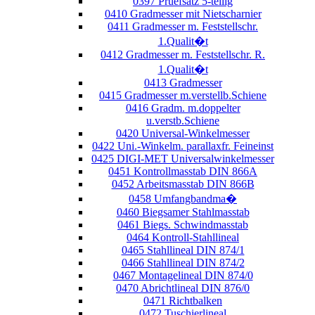
0397 Pruefsatz 5-teilig
0410 Gradmesser mit Nietscharnier
0411 Gradmesser m. Feststellschr.
1.Qualit�t
0412 Gradmesser m. Feststellschr. R.
1.Qualit�t
0413 Gradmesser
0415 Gradmesser m.verstellb.Schiene
0416 Gradm. m.doppelter
u.verstb.Schiene
0420 Universal-Winkelmesser
0422 Uni.-Winkelm. parallaxfr. Feineinst
0425 DIGI-MET Universalwinkelmesser
0451 Kontrollmasstab DIN 866A
0452 Arbeitsmasstab DIN 866B
0458 Umfangbandma�
0460 Biegsamer Stahlmasstab
0461 Biegs. Schwindmasstab
0464 Kontroll-Stahllineal
0465 Stahllineal DIN 874/1
0466 Stahllineal DIN 874/2
0467 Montagelineal DIN 874/0
0470 Abrichtlineal DIN 876/0
0471 Richtbalken
0472 Tuschierlineal