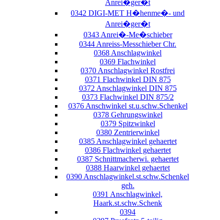
Anrei�ger�t
0342 DIGI-MET H�henme�- und
Anrei�ger�t
0343 Anrei�-Me�schieber
0344 Anreiss-Messchieber Chr.
0368 Anschlagwinkel
0369 Flachwinkel
0370 Anschlagwinkel Rostfrei
0371 Flachwinkel DIN 875
0372 Anschlagwinkel DIN 875
0373 Flachwinkel DIN 875/2
0376 Anschwinkel st.u.schw.Schenkel
0378 Gehrungswinkel
0379 Spitzwinkel
0380 Zentrierwinkel
0385 Anschlagwinkel gehaertet
0386 Flachwinkel gehaertet
0387 Schnittmacherwi. gehaertet
0388 Haarwinkel gehaertet
0390 Anschlagwinkel.st.schw.Schenkel
geh.
0391 Anschlagwinkel,
Haark.st.schw.Schenk
0394