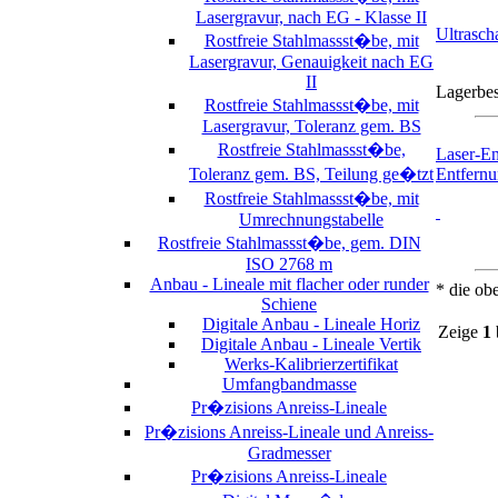
Lasergravur, nach EG - Klasse II
Ultrasch
Rostfreie Stahlmassst�be, mit
Lasergravur, Genauigkeit nach EG
II
Lagerbe
Rostfreie Stahlmassst�be, mit
Lasergravur, Toleranz gem. BS
Rostfreie Stahlmassst�be,
Laser-En
Toleranz gem. BS, Teilung ge�tzt
Entfernu
Rostfreie Stahlmassst�be, mit
Umrechnungstabelle
Rostfreie Stahlmassst�be, gem. DIN
ISO 2768 m
Anbau - Lineale mit flacher oder runder
* die ob
Schiene
Digitale Anbau - Lineale Horiz
Zeige
1
Digitale Anbau - Lineale Vertik
Werks-Kalibrierzertifikat
Umfangbandmasse
Pr�zisions Anreiss-Lineale
Pr�zisions Anreiss-Lineale und Anreiss-
Gradmesser
Pr�zisions Anreiss-Lineale