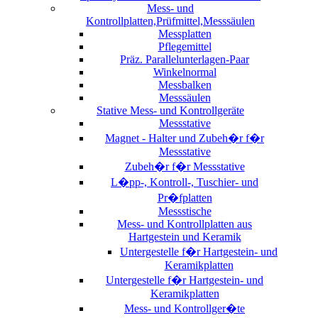
Mess- und
Kontrollplatten,Prüfmittel,Messsäulen
Messplatten
Pflegemittel
Präz. Parallelunterlagen-Paar
Winkelnormal
Messbalken
Messsäulen
Stative Mess- und Kontrollgeräte
Messstative
Magnet - Halter und Zubeh�r f�r
Messstative
Zubeh�r f�r Messstative
L�pp-, Kontroll-, Tuschier- und
Pr�fplatten
Messstische
Mess- und Kontrollplatten aus
Hartgestein und Keramik
Untergestelle f�r Hartgestein- und
Keramikplatten
Untergestelle f�r Hartgestein- und
Keramikplatten
Mess- und Kontrollger�te