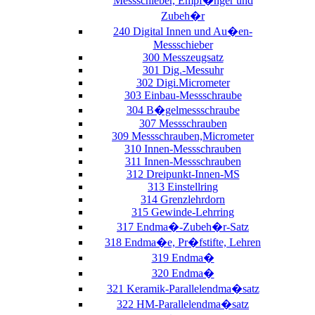
Messschieber, Empf�nger und
Zubeh�r
240 Digital Innen und Au�en-
Messschieber
300 Messzeugsatz
301 Dig.-Messuhr
302 Digi.Micrometer
303 Einbau-Messschraube
304 B�gelmessschraube
307 Messschrauben
309 Messschrauben,Micrometer
310 Innen-Messschrauben
311 Innen-Messschrauben
312 Dreipunkt-Innen-MS
313 Einstellring
314 Grenzlehrdorn
315 Gewinde-Lehrring
317 Endma�-Zubeh�r-Satz
318 Endma�e, Pr�fstifte, Lehren
319 Endma�
320 Endma�
321 Keramik-Parallelendma�satz
322 HM-Parallelendma�satz