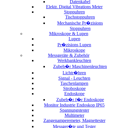
Datenkabel
Elektr. Digital Vibrations Meter
Stoppuhren
Tischstoppuhren
Mechanische Pr�zisions
Stoppuhren
Mikroskope & Lupen
Lupen
Pr�zisions Lupen
Mikroskope
Messgeräte & Zubehör
Werkbankleuchten
Zubeh�r Maschinenleuchten
Lichtr�hren
Signal - Leuchten
Taschenlampen
Stroboskope
Endoskope
Zubeh�r f�r Endoskope
Monitor Industrie Endoskop IP65
Spannungstester
Multimeter
Zangenamperemeter, Magnettester
Messger�te und Tester