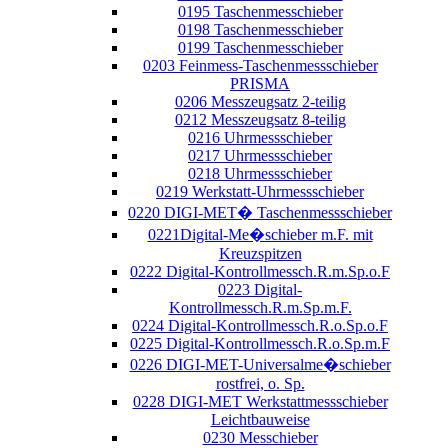
0195 Taschenmesschieber
0198 Taschenmesschieber
0199 Taschenmesschieber
0203 Feinmess-Taschenmessschieber
PRISMA
0206 Messzeugsatz 2-teilig
0212 Messzeugsatz 8-teilig
0216 Uhrmessschieber
0217 Uhrmessschieber
0218 Uhrmessschieber
0219 Werkstatt-Uhrmessschieber
0220 DIGI-MET� Taschenmessschieber
0221Digital-Me�schieber m.F. mit
Kreuzspitzen
0222 Digital-Kontrollmessch.R.m.Sp.o.F
0223 Digital-
Kontrollmessch.R.m.Sp.m.F.
0224 Digital-Kontrollmessch.R.o.Sp.o.F
0225 Digital-Kontrollmessch.R.o.Sp.m.F
0226 DIGI-MET-Universalme�schieber
rostfrei, o. Sp.
0228 DIGI-MET Werkstattmessschieber
Leichtbauweise
0230 Messchieber