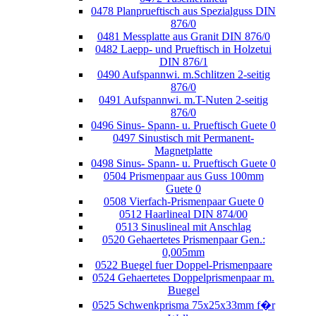
0478 Planprueftisch aus Spezialguss DIN
876/0
0481 Messplatte aus Granit DIN 876/0
0482 Laepp- und Prueftisch in Holzetui
DIN 876/1
0490 Aufspannwi. m.Schlitzen 2-seitig
876/0
0491 Aufspannwi. m.T-Nuten 2-seitig
876/0
0496 Sinus- Spann- u. Prueftisch Guete 0
0497 Sinustisch mit Permanent-
Magnetplatte
0498 Sinus- Spann- u. Prueftisch Guete 0
0504 Prismenpaar aus Guss 100mm
Guete 0
0508 Vierfach-Prismenpaar Guete 0
0512 Haarlineal DIN 874/00
0513 Sinuslineal mit Anschlag
0520 Gehaertetes Prismenpaar Gen.:
0,005mm
0522 Buegel fuer Doppel-Prismenpaare
0524 Gehaertetes Doppelprismenpaar m.
Buegel
0525 Schwenkprisma 75x25x33mm f�r