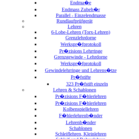
Endma�e
Endmass Zubeh�r
Parallel - Einzelendmasse
Rundlaufprüfgerät
Lehren
6-Lobe-Lehren (Torx-Lehren)
Grenzlehrdorne
Werkspr�fprotokoll
Pr�zisions Lehrringe
Grenzgewinde - Lehrdorne
Werkspr�fprotokoll
Gewindelehrringe und Lehrens�tze
Pr�fstifte
323 Pr�fstift einzeln
Lehren & Schablonen
Pr�zisions F�hlerlehren
Pr�zisions F�hlerlehren
Kolbenspiellehren
F�hlerlehrenb�nder
Lehrenb�nder
Schablonen
Schleiflehren, Kleinlehren