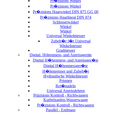
Pr�zisions Winkel
Pr�zisions Winkel
Pr�zisions Haarwinkel DIN 875 GG 00
Pr�zisions Haarlineal DIN 874
Schlosserwinkel
Winkel
Winkel
Universal Winkelmesser
Zubeh�r f�r Universal
Winkelmesser
Gradmesser
Digital. Höhenmess- und Anreissgeräte
Digital H�henmess- und Anreissger�te
Digital H�henmessger�te
H�henreisser und Zubeh�r
Hydraulische Winkelmesser
Prismen
Rei�nadeln
Universal Anreisslehren
Präzisions Kontroll - Richtwaagen
Kurbelzapfen-Wasserwaage
Pr�zisions Kontroll - Richtwaagen
Parallel - Endmass