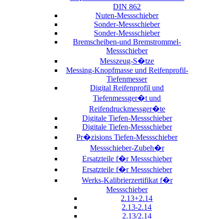
DIN 862
Nuten-Messschieber
Sonder-Messschieber
Sonder-Messschieber
Bremscheiben-und Bremstrommel-
Messschieber
Messzeug-S�tze
Messing-Knopfmasse und Reifenprofil-
Tiefenmesser
Digital Reifenprofil und
Tiefenmessger�t und
Reifendruckmessger�te
Digitale Tiefen-Messschieber
Digitale Tiefen-Messschieber
Pr�zisions Tiefen-Messschieber
Messschieber-Zubeh�r
Ersatzteile f�r Messschieber
Ersatzteile f�r Messschieber
Werks-Kalibrierzertifikat f�r
Messschieber
2.13+2.14
2.13-2.14
2.13/2.14