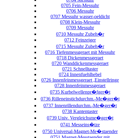
0705 Fein-Messuhr
0706 Messuhr
0707 Messuhr wasser-oeldicht
0708 Klein-Messuhr
0709 Messuhr
0710 Messuhr Zubeh�r
0712 Feinzeiger
0715 Messuhr Zubeh�r
0716 Tiefenmessgeraet mit Messuhr
0718 Dickenmessgeraet
0720 Wanddickenmessgeraet
0721 Schnelltaster
0724 Innenfuehlhebel
0726 Innenfeinmessgeraet ,Einstellringe
0728 Innenfeinmessgeraet
0735 Kurbelwellenpr�fger�t
0736 Rilleneinstichdurchm.-Me�ger�t
0737 Innenrillendurchm.-Me�ger�t
0738 Kantentaster
0739 Univ. Vergleichsme�ger�t
0741 Messeins�tze
0750 Universal-Magnet-Me�staender
0751 Magnet-Messtaender mit