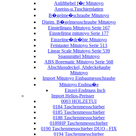
Anlifthebel f�r Mitutoyo
Anreiss-u.Tuschierplatten
B�gelme�schraube Mitutoyo
Digim. B�gelmessschraube Mitutoyo
Einstellmass Mitutoyo Serie 167
Einstellring mitutoyo Serie 177
Einzelme�dr�hte Mitutoyo
Feintaster Mitutoyo Serie 513
Linear Scale Mitutoyo Serie 539
Spannmittel Mitutoyo
ABS Borematic Mitutoyo Serie 568
Abschlussdeckel, Abdeckehaube
Mitutoyo
Import Mitutoyo Einbaumessschraube
Mitutoyo Endma�e
Einzel-Endmass Inch
Import Helios-Preisser
0003 HOLZETUI
0184 Taschenmessschieber
0185 Taschenmessschieber
0188 Taschenmessschieber
0189HP Taschenmessschieber
0190 Taschenmessschieber DUO - FIX
0194 Taschenmesschieber