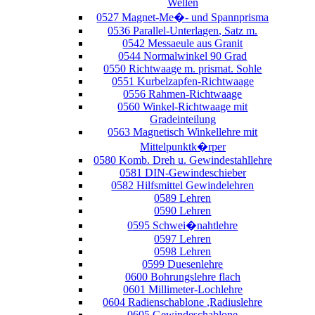
Wellen
0527 Magnet-Me�- und Spannprisma
0536 Parallel-Unterlagen, Satz m.
0542 Messaeule aus Granit
0544 Normalwinkel 90 Grad
0550 Richtwaage m. prismat. Sohle
0551 Kurbelzapfen-Richtwaage
0556 Rahmen-Richtwaage
0560 Winkel-Richtwaage mit
Gradeinteilung
0563 Magnetisch Winkellehre mit
Mittelpunktk�rper
0580 Komb. Dreh u. Gewindestahllehre
0581 DIN-Gewindeschieber
0582 Hilfsmittel Gewindelehren
0589 Lehren
0590 Lehren
0595 Schwei�nahtlehre
0597 Lehren
0598 Lehren
0599 Duesenlehre
0600 Bohrungslehre flach
0601 Millimeter-Lochlehre
0604 Radienschablone ,Radiuslehre
0605 Gewindeschablone