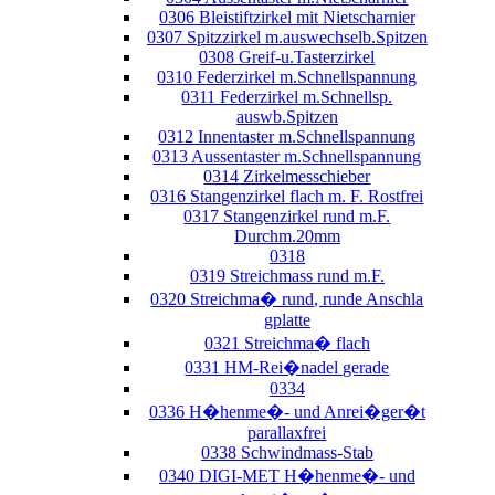
0306 Bleistiftzirkel mit Nietscharnier
0307 Spitzzirkel m.auswechselb.Spitzen
0308 Greif-u.Tasterzirkel
0310 Federzirkel m.Schnellspannung
0311 Federzirkel m.Schnellsp.
auswb.Spitzen
0312 Innentaster m.Schnellspannung
0313 Aussentaster m.Schnellspannung
0314 Zirkelmesschieber
0316 Stangenzirkel flach m. F. Rostfrei
0317 Stangenzirkel rund m.F.
Durchm.20mm
0318
0319 Streichmass rund m.F.
0320 Streichma� rund, runde Anschla
gplatte
0321 Streichma� flach
0331 HM-Rei�nadel gerade
0334
0336 H�henme�- und Anrei�ger�t
parallaxfrei
0338 Schwindmass-Stab
0340 DIGI-MET H�henme�- und