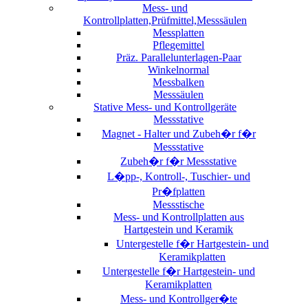
Mess- und
Kontrollplatten,Prüfmittel,Messsäulen
Messplatten
Pflegemittel
Präz. Parallelunterlagen-Paar
Winkelnormal
Messbalken
Messsäulen
Stative Mess- und Kontrollgeräte
Messstative
Magnet - Halter und Zubeh�r f�r
Messstative
Zubeh�r f�r Messstative
L�pp-, Kontroll-, Tuschier- und
Pr�fplatten
Messstische
Mess- und Kontrollplatten aus
Hartgestein und Keramik
Untergestelle f�r Hartgestein- und
Keramikplatten
Untergestelle f�r Hartgestein- und
Keramikplatten
Mess- und Kontrollger�te