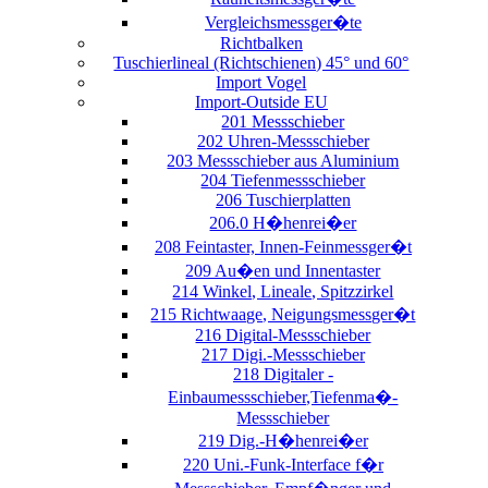
Vergleichsmessger�te
Richtbalken
Tuschierlineal (Richtschienen) 45° und 60°
Import Vogel
Import-Outside EU
201 Messschieber
202 Uhren-Messschieber
203 Messschieber aus Aluminium
204 Tiefenmessschieber
206 Tuschierplatten
206.0 H�henrei�er
208 Feintaster, Innen-Feinmessger�t
209 Au�en und Innentaster
214 Winkel, Lineale, Spitzzirkel
215 Richtwaage, Neigungsmessger�t
216 Digital-Messschieber
217 Digi.-Messschieber
218 Digitaler -
Einbaumessschieber,Tiefenma�-
Messschieber
219 Dig.-H�henrei�er
220 Uni.-Funk-Interface f�r