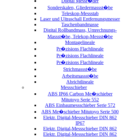
Digital Messr�der
Sonderskalen, Gliedermassst�be
Teleskop-Messstab
Laser und Ultraschall Entfernungsmesser
Taschenbandmasse
Digital Rollbandmass, Umrechnungs-
Massst�be, Telekop-Messst�be
Montagelineale
Pr�zisions Flachlineale
Pr�zisions Flachlineale
Pr�zisions Flachlineale
Strichmassst�be
Arbeitsmassst�be
Abrichtlineale
Messschieber
ABS IP66 Carbon Me�schieber
Mitutoyo Serie 552
ABS Einbaumessschieber Serie 572
ABS Me�schieber Mitutoyo Serie 500
Elektr. Digital-Messschieber DIN 862
IP67
Elektr. Digital-Messschieber DIN 862
Elektr. Digital-Messschieber DIN 862