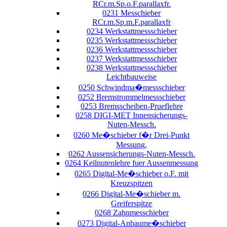
RCr.m.Sp.o.F.parallaxfr.
0231 Messchieber
RCr.m.Sp.m.F.parallaxfr
0234 Werkstattmessschieber
0235 Werkstattmessschieber
0236 Werkstattmessschieber
0237 Werkstattmessschieber
0238 Werkstattmessschieber
Leichtbauweise
0250 Schwindma�messschieber
0252 Bremstrommelmessschieber
0253 Bremsscheiben-Prueflehre
0258 DIGI-MET Innensicherungs-
Nuten-Messch.
0260 Me�schieber f�r Drei-Punkt
Messung,
0262 Aussensicherungs-Nuten-Messch.
0264 Keilnutenlehre fuer Aussenmessung
0265 Digital-Me�schieber o.F. mit
Kreuzspitzen
0266 Digital-Me�schieber m.
Greiferspitze
0268 Zahnmesschieber
0273 Digital-Anbaume�schieber