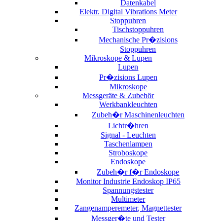
Datenkabel
Elektr. Digital Vibrations Meter
Stoppuhren
Tischstoppuhren
Mechanische Pr�zisions
Stoppuhren
Mikroskope & Lupen
Lupen
Pr�zisions Lupen
Mikroskope
Messgeräte & Zubehör
Werkbankleuchten
Zubeh�r Maschinenleuchten
Lichtr�hren
Signal - Leuchten
Taschenlampen
Stroboskope
Endoskope
Zubeh�r f�r Endoskope
Monitor Industrie Endoskop IP65
Spannungstester
Multimeter
Zangenamperemeter, Magnettester
Messger�te und Tester