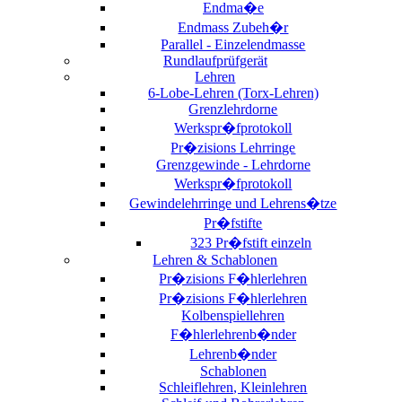
Endma�e
Endmass Zubeh�r
Parallel - Einzelendmasse
Rundlaufprüfgerät
Lehren
6-Lobe-Lehren (Torx-Lehren)
Grenzlehrdorne
Werkspr�fprotokoll
Pr�zisions Lehrringe
Grenzgewinde - Lehrdorne
Werkspr�fprotokoll
Gewindelehrringe und Lehrens�tze
Pr�fstifte
323 Pr�fstift einzeln
Lehren & Schablonen
Pr�zisions F�hlerlehren
Pr�zisions F�hlerlehren
Kolbenspiellehren
F�hlerlehrenb�nder
Lehrenb�nder
Schablonen
Schleiflehren, Kleinlehren