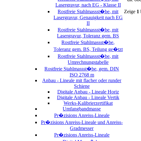
Lasergravur, nach EG - Klasse II
Rostfreie Stahlmassst�be, mit
Zeige
1
Lasergravur, Genauigkeit nach EG
II
Rostfreie Stahlmassst�be, mit
Lasergravur, Toleranz gem. BS
Rostfreie Stahlmassst�be,
Toleranz gem. BS, Teilung ge�tzt
Rostfreie Stahlmassst�be, mit
Umrechnungstabelle
Rostfreie Stahlmassst�be, gem. DIN
ISO 2768 m
Anbau - Lineale mit flacher oder runder
Schiene
Digitale Anbau - Lineale Horiz
Digitale Anbau - Lineale Vertik
Werks-Kalibrierzertifikat
Umfangbandmasse
Pr�zisions Anreiss-Lineale
Pr�zisions Anreiss-Lineale und Anreiss-
Gradmesser
Pr�zisions Anreiss-Lineale