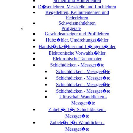
Schleif-und Bohrerlehren
D�senlehren, Messkeile und Lochlehren
Kegellehren, Keilnutenlehren und
Federlehren
Schweissnahtlehren
Prüfgeräte
Gewindeanzeiger und Profillehren
Hubz�hler, Umdrehungsz�hler
Handst�ckz�hler und L�ngenz�hler
Elektronische Vorwahlz�hler
Elektronische Tachomater
Schichtdicken - Messger�te
Schichtdicken - Messger�te
Schichtdicken - Messger�te
Schichtdicken - Messger�te
Schichtdicken - Messger�te
Ultraschall Wanddicken -
Messger�te
Zubeh�r f�r Schichtdicken -
Messger�te
Zubeh�r f�r Wanddicken -
Messger�te