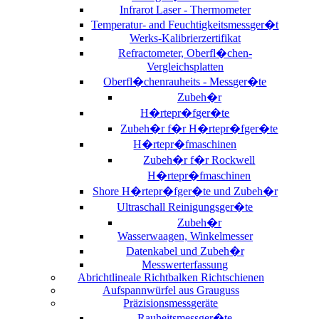
Infrarot Laser - Thermometer
Temperatur- and Feuchtigkeitsmessger�t
Werks-Kalibrierzertifikat
Refractometer, Oberfl�chen-
Vergleichsplatten
Oberfl�chenrauheits - Messger�te
Zubeh�r
H�rtepr�fger�te
Zubeh�r f�r H�rtepr�fger�te
H�rtepr�fmaschinen
Zubeh�r f�r Rockwell
H�rtepr�fmaschinen
Shore H�rtepr�fger�te und Zubeh�r
Ultraschall Reinigungsger�te
Zubeh�r
Wasserwaagen, Winkelmesser
Datenkabel und Zubeh�r
Messwerterfassung
Abrichtlineale Richtbalken Richtschienen
Aufspannwürfel aus Grauguss
Präzisionsmessgeräte
Rauheitsmessger�te