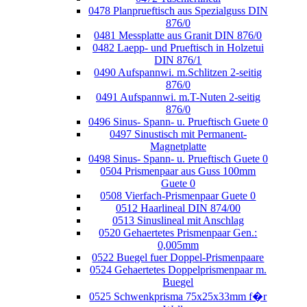
0478 Planprueftisch aus Spezialguss DIN
876/0
0481 Messplatte aus Granit DIN 876/0
0482 Laepp- und Prueftisch in Holzetui
DIN 876/1
0490 Aufspannwi. m.Schlitzen 2-seitig
876/0
0491 Aufspannwi. m.T-Nuten 2-seitig
876/0
0496 Sinus- Spann- u. Prueftisch Guete 0
0497 Sinustisch mit Permanent-
Magnetplatte
0498 Sinus- Spann- u. Prueftisch Guete 0
0504 Prismenpaar aus Guss 100mm
Guete 0
0508 Vierfach-Prismenpaar Guete 0
0512 Haarlineal DIN 874/00
0513 Sinuslineal mit Anschlag
0520 Gehaertetes Prismenpaar Gen.:
0,005mm
0522 Buegel fuer Doppel-Prismenpaare
0524 Gehaertetes Doppelprismenpaar m.
Buegel
0525 Schwenkprisma 75x25x33mm f�r