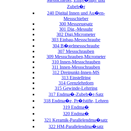
Messschieber, Empf�nger und
Zubeh�r
240 Digital Innen und Au�en-
Messschieber
300 Messzeugsatz
301 Dig.-Messuhr
302 Digi.Micrometer
303 Einbau-Messschraube
304 B�gelmessschraube
307 Messschrauben
309 Messschrauben,Micrometer
310 Innen-Messschrauben
311 Innen-Messschrauben
312 Dreipunkt-Innen-MS
313 Einstellring
314 Grenzlehrdorn
315 Gewinde-Lehrring
317 Endma�-Zubeh�r-Satz
318 Endma�e, Pr�fstifte, Lehren
319 Endma�
320 Endma�
321 Keramik-Parallelendma�satz
322 HM-Parallelendma�satz