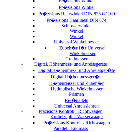
Pr�zisions Winkel
Pr�zisions Winkel
Pr�zisions Haarwinkel DIN 875 GG 00
Pr�zisions Haarlineal DIN 874
Schlosserwinkel
Winkel
Winkel
Universal Winkelmesser
Zubeh�r f�r Universal
Winkelmesser
Gradmesser
Digital. Höhenmess- und Anreissgeräte
Digital H�henmess- und Anreissger�te
Digital H�henmessger�te
H�henreisser und Zubeh�r
Hydraulische Winkelmesser
Prismen
Rei�nadeln
Universal Anreisslehren
Präzisions Kontroll - Richtwaagen
Kurbelzapfen-Wasserwaage
Pr�zisions Kontroll - Richtwaagen
Parallel - Endmass