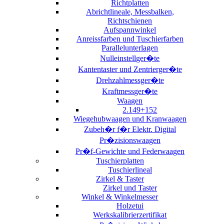
Richtplatten
Abrichtlineale, Messbalken,
Richtschienen
Aufspannwinkel
Anreissfarben und Tuschierfarben
Parallelunterlagen
Nulleinstellger�te
Kantentaster und Zentrierger�te
Drehzahlmessger�te
Kraftmessger�te
Waagen
2.149+152
Wiegehubwaagen und Kranwaagen
Zubeh�r f�r Elektr. Digital
Pr�zisionswaagen
Pr�f-Gewichte und Federwaagen
Tuschierplatten
Tuschierlineal
Zirkel & Taster
Zirkel und Taster
Winkel & Winkelmesser
Holzetui
Werkskalibrierzertifikat