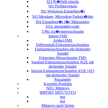
323 Pr�fstift einzeln
501 Profilprojektor
502 Werkzeug-Einstellger�t
503 Messlupe, Microskop,Fadenz�hler
504 Einstellger�t f�r Mikrometer,
EGL messmittel exakt
3 Pkt-Au�enmessschraube
Import FMS
Artikel FMS
Differentiall-Einbaumessschrauben
Einbaumessschrauben mit drehender
Spindel
Feinzeiger-Messschraube FMS
Sandard-Einbaumessschrauben 452E mit
drehender Spindel
Spezial-Einbaumessschrauben 452E+453
mit drehender Spindel
Passameter
Kroeplin-Produkte
NEU Mitutoyo
IMPORT MITUTOYO
test
test
Mitutoyo nach Serien