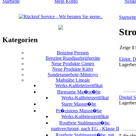
Startseite
Mein Konto
Neuk
Startseit
Str
Kategorien
Zeige
1
Benzing Pressen
Benzing Rundlaufprüfgeräte
Elektr. 
Neue Produkte Gimex
Lagerbe
Neue Produkte Käfer
Sonderangebote-Mitutoyo
Maßstäbe Lineale
Werks-Kalibrierzertifikat
Biegsame Ma�st�be
Digital 
Werks-Kalibrierzertifikat
Lagerbe
Starre Massst�be
Pr�zisions Massst�be
Werks-Kalibrierzertifikat
Rostfreie Stahlmassst�be,
mattverchromt, nach EG - Klasse II
Rostfreie Stahlmassst�be, mit
* die ob