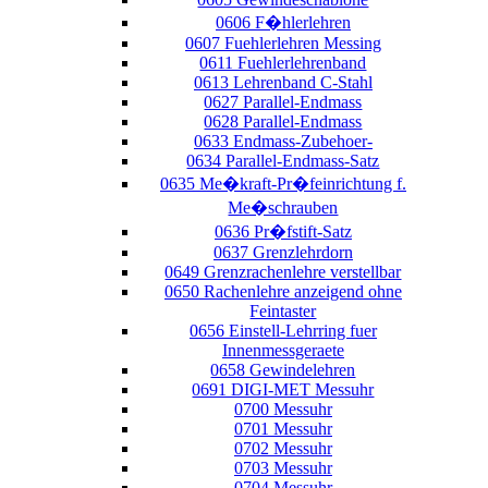
0606 F�hlerlehren
0607 Fuehlerlehren Messing
0611 Fuehlerlehrenband
0613 Lehrenband C-Stahl
0627 Parallel-Endmass
0628 Parallel-Endmass
0633 Endmass-Zubehoer-
0634 Parallel-Endmass-Satz
0635 Me�kraft-Pr�feinrichtung f.
Me�schrauben
0636 Pr�fstift-Satz
0637 Grenzlehrdorn
0649 Grenzrachenlehre verstellbar
0650 Rachenlehre anzeigend ohne
Feintaster
0656 Einstell-Lehrring fuer
Innenmessgeraete
0658 Gewindelehren
0691 DIGI-MET Messuhr
0700 Messuhr
0701 Messuhr
0702 Messuhr
0703 Messuhr
0704 Messuhr