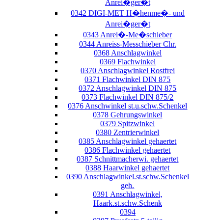
Anrei�ger�t
0342 DIGI-MET H�henme�- und
Anrei�ger�t
0343 Anrei�-Me�schieber
0344 Anreiss-Messchieber Chr.
0368 Anschlagwinkel
0369 Flachwinkel
0370 Anschlagwinkel Rostfrei
0371 Flachwinkel DIN 875
0372 Anschlagwinkel DIN 875
0373 Flachwinkel DIN 875/2
0376 Anschwinkel st.u.schw.Schenkel
0378 Gehrungswinkel
0379 Spitzwinkel
0380 Zentrierwinkel
0385 Anschlagwinkel gehaertet
0386 Flachwinkel gehaertet
0387 Schnittmacherwi. gehaertet
0388 Haarwinkel gehaertet
0390 Anschlagwinkel.st.schw.Schenkel
geh.
0391 Anschlagwinkel,
Haark.st.schw.Schenk
0394