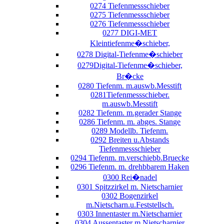
0274 Tiefenmessschieber
0275 Tiefenmessschieber
0276 Tiefenmessschieber
0277 DIGI-MET
Kleintiefenme�schieber,
0278 Digital-Tiefenme�schieber
0279Digital-Tiefenme�schieber,
Br�cke
0280 Tiefenm. m.auswb.Messtift
0281Tiefenmessschieber.
m.auswb.Messtift
0282 Tiefenm. m.gerader Stange
0286 Tiefenm. m. abges. Stange
0289 Modellb. Tiefenm.
0292 Breiten u.Abstands
Tiefenmessschieber
0294 Tiefenm. m.verschiebb.Bruecke
0296 Tiefenm. m. drehbbarem Haken
0300 Rei�nadel
0301 Spitzzirkel m. Nietscharnier
0302 Bogenzirkel
m.Nietscharn.u.Feststellsch.
0303 Innentaster m.Nietscharnier
0304 Aussentaster m.Nietscharnier