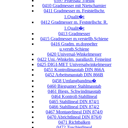
0397 Pruefsatz 5-teilig
0410 Gradmesser mit Nietscharnier
0411 Gradmesser m. Feststellschr.
1.Qualit�t
0412 Gradmesser m. Feststellschr. R.
1.Qualit�t
0413 Gradmesser
0415 Gradmesser m.verstellb.Schiene
0416 Gradm. m.doppelter
u.verstb.Schiene
0420 Universal-Winkelmesser
0422 Uni.-Winkelm. parallaxfr. Feineinst
0425 DIGI-MET Universalwinkelmesser
0451 Kontrollmasstab DIN 866A
0452 Arbeitsmasstab DIN 866B
0458 Umfangbandma�
0460 Biegsamer Stahlmasstab
0461 Biegs. Schwindmasstab
0464 Kontroll-Stahllineal
0465 Stahllineal DIN 874/1
0466 Stahllineal DIN 874/2
0467 Montagelineal DIN 874/0
0470 Abrichtlineal DIN 876/0
0471 Richtbalken
0472 Tuschierlineal