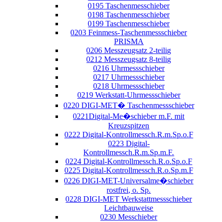
0195 Taschenmesschieber
0198 Taschenmesschieber
0199 Taschenmesschieber
0203 Feinmess-Taschenmessschieber
PRISMA
0206 Messzeugsatz 2-teilig
0212 Messzeugsatz 8-teilig
0216 Uhrmessschieber
0217 Uhrmessschieber
0218 Uhrmessschieber
0219 Werkstatt-Uhrmessschieber
0220 DIGI-MET� Taschenmessschieber
0221Digital-Me�schieber m.F. mit
Kreuzspitzen
0222 Digital-Kontrollmessch.R.m.Sp.o.F
0223 Digital-
Kontrollmessch.R.m.Sp.m.F.
0224 Digital-Kontrollmessch.R.o.Sp.o.F
0225 Digital-Kontrollmessch.R.o.Sp.m.F
0226 DIGI-MET-Universalme�schieber
rostfrei, o. Sp.
0228 DIGI-MET Werkstattmessschieber
Leichtbauweise
0230 Messchieber