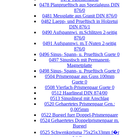
0478 Planprueftisch aus Spezialguss DIN
876/0
0481 Messplatte aus Granit DIN 876/0
0482 Laepp- und Prueftisch in Holzetui
DIN 876/1
0490 Aufspannwi. m.Schlitzen 2-seitig
876/0
0491 Aufspannwi. m.T-Nuten 2-seitig
876/0
0496 Sinus- Spann- u. Prueftisch Guete 0
0497 Sinustisch mit Permanent-
Magnetplatte
0498 Sinus- Spann- u. Prueftisch Guete 0
0504 Prismenpaar aus Guss 100mm
Guete 0
0508 Vierfach-Prismenpaar Guete 0
0512 Haarlineal DIN 874/00
0513 Sinuslineal mit Anschlag
0520 Gehaertetes Prismenpaar Gen.:
0,005mm
0522 Buegel fuer Doppel-Prismenpaare
0524 Gehaertetes Doppelprismenpaar m.
Buegel
0525 Schwenkprisma 75x25x33mm f�r