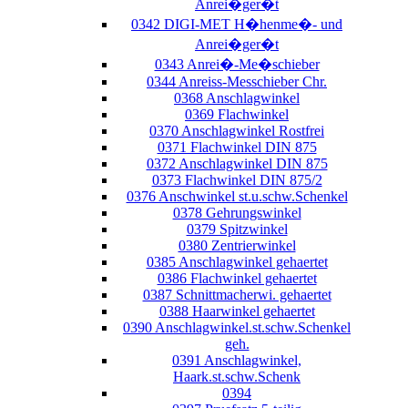
Anrei�ger�t
0342 DIGI-MET H�henme�- und
Anrei�ger�t
0343 Anrei�-Me�schieber
0344 Anreiss-Messchieber Chr.
0368 Anschlagwinkel
0369 Flachwinkel
0370 Anschlagwinkel Rostfrei
0371 Flachwinkel DIN 875
0372 Anschlagwinkel DIN 875
0373 Flachwinkel DIN 875/2
0376 Anschwinkel st.u.schw.Schenkel
0378 Gehrungswinkel
0379 Spitzwinkel
0380 Zentrierwinkel
0385 Anschlagwinkel gehaertet
0386 Flachwinkel gehaertet
0387 Schnittmacherwi. gehaertet
0388 Haarwinkel gehaertet
0390 Anschlagwinkel.st.schw.Schenkel
geh.
0391 Anschlagwinkel,
Haark.st.schw.Schenk
0394