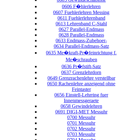
0606 F�hlerlehren
0607 Fuehlerlehren Messing
0611 Fuehlerlehrenband
0613 Lehrenband C-Stahl
0627 Parallel-Endmass
0628 Parallel-Endmass
0633 Endmass-Zubehoer-
0634 Parallel-Endmass-Satz
0635 Me�kraft-Pr�feinrichtung f.
Me�schrauben
0636 Pr�fstift-Satz
0637 Grenzlehrdorn
0649 Grenzrachenlehre verstellbar
0650 Rachenlehre anzeigend ohne
Feintaster
0656 Einstell-Lehrring fuer
Innenmessgeraete
0658 Gewindelehren
0691 DIGI-MET Messuhr
0700 Messuhr
0701 Messuhr
0702 Messuhr
0703 Messuhr
0704 Messuhr