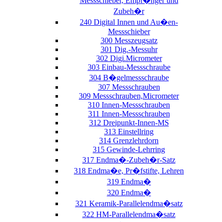
Messschieber, Empf�nger und
Zubeh�r
240 Digital Innen und Au�en-
Messschieber
300 Messzeugsatz
301 Dig.-Messuhr
302 Digi.Micrometer
303 Einbau-Messschraube
304 B�gelmessschraube
307 Messschrauben
309 Messschrauben,Micrometer
310 Innen-Messschrauben
311 Innen-Messschrauben
312 Dreipunkt-Innen-MS
313 Einstellring
314 Grenzlehrdorn
315 Gewinde-Lehrring
317 Endma�-Zubeh�r-Satz
318 Endma�e, Pr�fstifte, Lehren
319 Endma�
320 Endma�
321 Keramik-Parallelendma�satz
322 HM-Parallelendma�satz