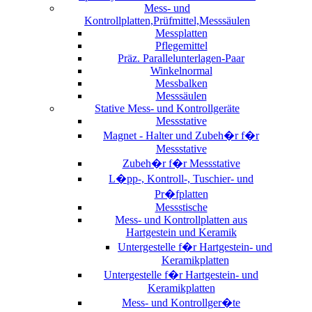
Mess- und
Kontrollplatten,Prüfmittel,Messsäulen
Messplatten
Pflegemittel
Präz. Parallelunterlagen-Paar
Winkelnormal
Messbalken
Messsäulen
Stative Mess- und Kontrollgeräte
Messstative
Magnet - Halter und Zubeh�r f�r
Messstative
Zubeh�r f�r Messstative
L�pp-, Kontroll-, Tuschier- und
Pr�fplatten
Messstische
Mess- und Kontrollplatten aus
Hartgestein und Keramik
Untergestelle f�r Hartgestein- und
Keramikplatten
Untergestelle f�r Hartgestein- und
Keramikplatten
Mess- und Kontrollger�te