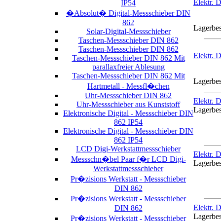
Elektr. 
IP54
�Absolut� Digital-Messschieber DIN
862
Lagerbe
Solar-Digital-Messschieber
Taschen-Messschieber DIN 862
Taschen-Messschieber DIN 862
Elektr. 
Taschen-Messschieber DIN 862 Mit
parallaxfreier Ablesung
Taschen-Messschieber DIN 862 Mit
Lagerbe
Hartmetall - Messfl�chen
Uhr-Messschieber DIN 862
Elektr. 
Uhr-Messschieber aus Kunststoff
Lagerbe
Elektronische Digital - Messschieber DIN
862 IP54
Elektronische Digital - Messschieber DIN
862 IP54
LCD Digi-Werkstattmessschieber
Elektr. 
Messschn�bel Paar f�r LCD Digi-
Lagerbe
Werkstattmessschieber
Pr�zisions Werkstatt - Messschieber
DIN 862
Pr�zisions Werkstatt - Messschieber
Elektr. 
DIN 862
Lagerbe
Pr�zisions Werkstatt - Messschieber