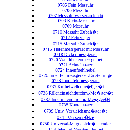
0705 Fein-Messuhr
0706 Messuhr
0707 Messuhr wasser-oeldicht
0708 Klein-Messuhr
0709 Messuhr
0710 Messuhr Zubeh�r
0712 Feinzeiger
0715 Messuhr Zubeh�r
0716 Tiefenmessgeraet mit Messuhr
0718 Dickenmessgeraet
0720 Wanddickenmessgeraet
0721 Schnelltaster
0724 Innenfuehlhebel
0726 Innenfeinmessgeraet ,Einstellringe
0728 Innenfeinmessgeraet
0735 Kurbelwellenpr�fger�t
0736 Rilleneinstichdurchm.-Me�ger�t
0737 Innenrillendurchm.-Me�ger�t
0738 Kantentaster
0739 Univ. Vergleichsme�ger�t
0741 Messeins�tze
0750 Universal-Magnet-Me�staender
0751 Magnet-Messtaender mit