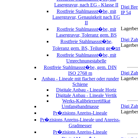
Lasergravur, nach EG - Klasse II
Digi Br
Rostfreie Stahlmassst�be, mit
IP 54
Lasergravur, Genauigkeit nach EG
II
Lagerbe
Rostfreie Stahlmassst�be, mit
Lasergravur, Toleranz gem. BS
Digi Zah
Rostfreie Stahlmassst�be,
Lagerbe
Toleranz gem. BS, Teilung ge�tzt
Rostfreie Stahlmassst�be, mit
Umrechnungstabelle
Rostfreie Stahlmassst�be, gem. DIN
Digi Zah
ISO 2768 m
Lagerbe
Anbau - Lineale mit flacher oder runder
Schiene
Digitale Anbau - Lineale Horiz
Digitale Anbau - Lineale Vertik
Werks-Kalibrierzertifikat
Digi Zah
Umfangbandmasse
Lagerbe
Pr�zisions Anreiss-Lineale
Pr�zisions Anreiss-Lineale und Anreiss-
Gradmesser
Pr�zisions Anreiss-Lineale