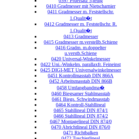
0397 Pruefsatz 5-teilig
0410 Gradmesser mit Nietscharnier
0411 Gradmesser m. Feststellschr.
1.Qualit�t
0412 Gradmesser m. Feststellschr. R.
1.Qualit�t
0413 Gradmesser
0415 Gradmesser m.verstellb.Schiene
0416 Gradm. m.doppelter
u.verstb.Schiene
0420 Universal-Winkelmesser
0422 Uni.-Winkelm. parallaxfr. Feineinst
0425 DIGI-MET Universalwinkelmesser
0451 Kontrollmasstab DIN 866A
0452 Arbeitsmasstab DIN 866B
0458 Umfangbandma�
0460 Biegsamer Stahlmasstab
0461 Biegs. Schwindmasstab
0464 Kontroll-Stahllineal
0465 Stahllineal DIN 874/1
0466 Stahllineal DIN 874/2
0467 Montagelineal DIN 874/0
0470 Abrichtlineal DIN 876/0
0471 Richtbalken
0472 Tuschierlineal