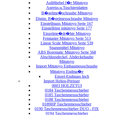
Anlifthebel f�r Mitutoyo
Anreiss-u.Tuschierplatten
B�gelme�schraube Mitutoyo
Digim. B�gelmessschraube Mitutoyo
Einstellmass Mitutoyo Serie 167
Einstellring mitutoyo Serie 177
Einzelme�dr�hte Mitutoyo
Feintaster Mitutoyo Serie 513
Linear Scale Mitutoyo Serie 539
Spannmittel Mitutoyo
ABS Borematic Mitutoyo Serie 568
Abschlussdeckel, Abdeckehaube
Mitutoyo
Import Mitutoyo Einbaumessschraube
Mitutoyo Endma�e
Einzel-Endmass Inch
Import Helios-Preisser
0003 HOLZETUI
0184 Taschenmessschieber
0185 Taschenmessschieber
0188 Taschenmessschieber
0189HP Taschenmessschieber
0190 Taschenmessschieber DUO - FIX
0194 Taschenmesschieber