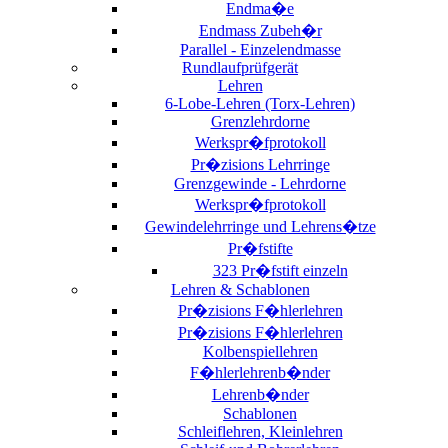
Endma�e
Endmass Zubeh�r
Parallel - Einzelendmasse
Rundlaufprüfgerät
Lehren
6-Lobe-Lehren (Torx-Lehren)
Grenzlehrdorne
Werkspr�fprotokoll
Pr�zisions Lehrringe
Grenzgewinde - Lehrdorne
Werkspr�fprotokoll
Gewindelehrringe und Lehrens�tze
Pr�fstifte
323 Pr�fstift einzeln
Lehren & Schablonen
Pr�zisions F�hlerlehren
Pr�zisions F�hlerlehren
Kolbenspiellehren
F�hlerlehrenb�nder
Lehrenb�nder
Schablonen
Schleiflehren, Kleinlehren