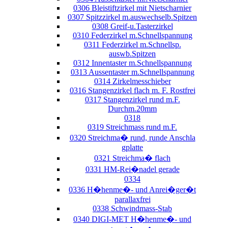
0306 Bleistiftzirkel mit Nietscharnier
0307 Spitzzirkel m.auswechselb.Spitzen
0308 Greif-u.Tasterzirkel
0310 Federzirkel m.Schnellspannung
0311 Federzirkel m.Schnellsp.
auswb.Spitzen
0312 Innentaster m.Schnellspannung
0313 Aussentaster m.Schnellspannung
0314 Zirkelmesschieber
0316 Stangenzirkel flach m. F. Rostfrei
0317 Stangenzirkel rund m.F.
Durchm.20mm
0318
0319 Streichmass rund m.F.
0320 Streichma� rund, runde Anschla
gplatte
0321 Streichma� flach
0331 HM-Rei�nadel gerade
0334
0336 H�henme�- und Anrei�ger�t
parallaxfrei
0338 Schwindmass-Stab
0340 DIGI-MET H�henme�- und