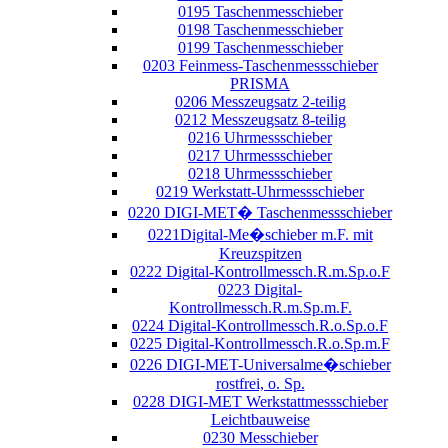
0195 Taschenmesschieber
0198 Taschenmesschieber
0199 Taschenmesschieber
0203 Feinmess-Taschenmessschieber
PRISMA
0206 Messzeugsatz 2-teilig
0212 Messzeugsatz 8-teilig
0216 Uhrmessschieber
0217 Uhrmessschieber
0218 Uhrmessschieber
0219 Werkstatt-Uhrmessschieber
0220 DIGI-MET� Taschenmessschieber
0221Digital-Me�schieber m.F. mit
Kreuzspitzen
0222 Digital-Kontrollmessch.R.m.Sp.o.F
0223 Digital-
Kontrollmessch.R.m.Sp.m.F.
0224 Digital-Kontrollmessch.R.o.Sp.o.F
0225 Digital-Kontrollmessch.R.o.Sp.m.F
0226 DIGI-MET-Universalme�schieber
rostfrei, o. Sp.
0228 DIGI-MET Werkstattmessschieber
Leichtbauweise
0230 Messchieber