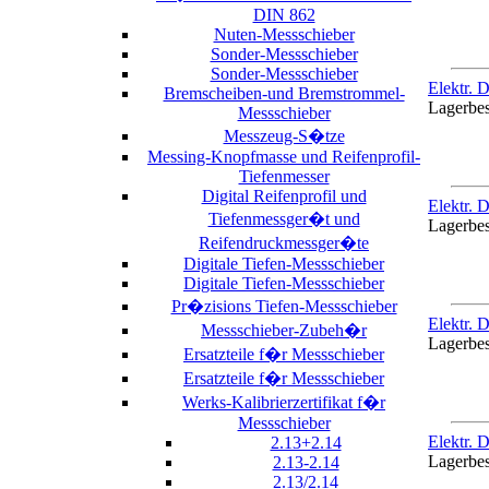
DIN 862
Nuten-Messschieber
Sonder-Messschieber
Sonder-Messschieber
Elektr. 
Bremscheiben-und Bremstrommel-
Lagerbe
Messschieber
Messzeug-S�tze
Messing-Knopfmasse und Reifenprofil-
Tiefenmesser
Digital Reifenprofil und
Elektr. 
Tiefenmessger�t und
Lagerbe
Reifendruckmessger�te
Digitale Tiefen-Messschieber
Digitale Tiefen-Messschieber
Pr�zisions Tiefen-Messschieber
Elektr. 
Messschieber-Zubeh�r
Lagerbe
Ersatzteile f�r Messschieber
Ersatzteile f�r Messschieber
Werks-Kalibrierzertifikat f�r
Messschieber
Elektr. 
2.13+2.14
Lagerbe
2.13-2.14
2.13/2.14