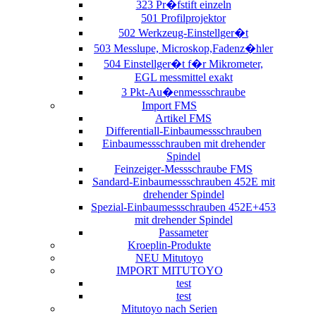
323 Pr�fstift einzeln
501 Profilprojektor
502 Werkzeug-Einstellger�t
503 Messlupe, Microskop,Fadenz�hler
504 Einstellger�t f�r Mikrometer,
EGL messmittel exakt
3 Pkt-Au�enmessschraube
Import FMS
Artikel FMS
Differentiall-Einbaumessschrauben
Einbaumessschrauben mit drehender
Spindel
Feinzeiger-Messschraube FMS
Sandard-Einbaumessschrauben 452E mit
drehender Spindel
Spezial-Einbaumessschrauben 452E+453
mit drehender Spindel
Passameter
Kroeplin-Produkte
NEU Mitutoyo
IMPORT MITUTOYO
test
test
Mitutoyo nach Serien