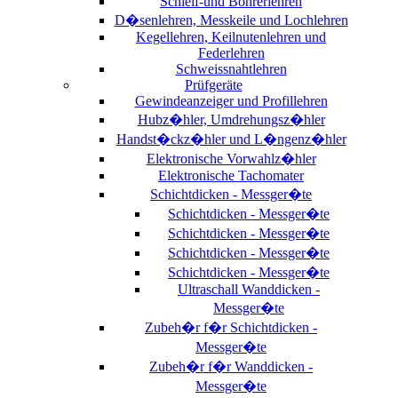
Schleif-und Bohrerlehren
D�senlehren, Messkeile und Lochlehren
Kegellehren, Keilnutenlehren und
Federlehren
Schweissnahtlehren
Prüfgeräte
Gewindeanzeiger und Profillehren
Hubz�hler, Umdrehungsz�hler
Handst�ckz�hler und L�ngenz�hler
Elektronische Vorwahlz�hler
Elektronische Tachomater
Schichtdicken - Messger�te
Schichtdicken - Messger�te
Schichtdicken - Messger�te
Schichtdicken - Messger�te
Schichtdicken - Messger�te
Ultraschall Wanddicken -
Messger�te
Zubeh�r f�r Schichtdicken -
Messger�te
Zubeh�r f�r Wanddicken -
Messger�te