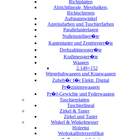
Richtplatten
Abrichtlineale, Messbalken,
Richtschienen
Aufspannwinkel
Anreissfarben und Tuschierfarben
Parallelunterlagen
Nulleinstellger�te
Kantentaster und Zentrierger�te
Drehzahlmessger�te
Kraftmessger�te
Waagen
2.149+152
Wiegehubwaagen und Kranwaagen
Zubeh�r f�r Elektr. Digital
Pr�zisionswaagen
Pr�f-Gewichte und Federwaagen
Tuschierplatten
Tuschierlineal
Zirkel & Taster
Zirkel und Taster
Winkel & Winkelmesser
Holzetui
Werkskalibrierzertifikat