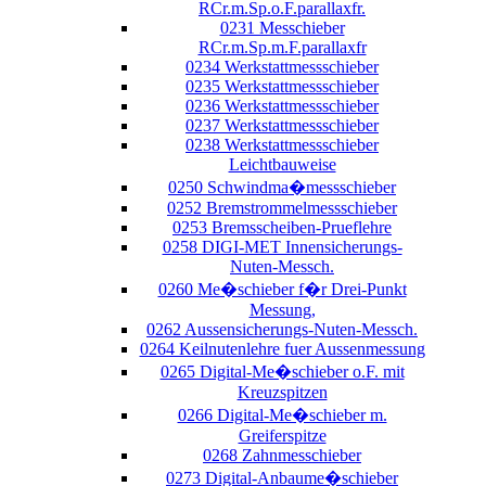
RCr.m.Sp.o.F.parallaxfr.
0231 Messchieber
RCr.m.Sp.m.F.parallaxfr
0234 Werkstattmessschieber
0235 Werkstattmessschieber
0236 Werkstattmessschieber
0237 Werkstattmessschieber
0238 Werkstattmessschieber
Leichtbauweise
0250 Schwindma�messschieber
0252 Bremstrommelmessschieber
0253 Bremsscheiben-Prueflehre
0258 DIGI-MET Innensicherungs-
Nuten-Messch.
0260 Me�schieber f�r Drei-Punkt
Messung,
0262 Aussensicherungs-Nuten-Messch.
0264 Keilnutenlehre fuer Aussenmessung
0265 Digital-Me�schieber o.F. mit
Kreuzspitzen
0266 Digital-Me�schieber m.
Greiferspitze
0268 Zahnmesschieber
0273 Digital-Anbaume�schieber