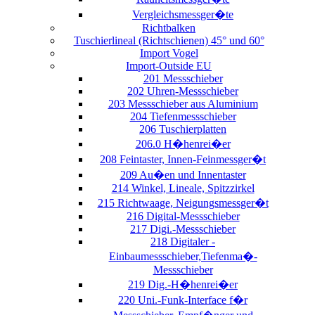
Vergleichsmessger�te
Richtbalken
Tuschierlineal (Richtschienen) 45° und 60°
Import Vogel
Import-Outside EU
201 Messschieber
202 Uhren-Messschieber
203 Messschieber aus Aluminium
204 Tiefenmessschieber
206 Tuschierplatten
206.0 H�henrei�er
208 Feintaster, Innen-Feinmessger�t
209 Au�en und Innentaster
214 Winkel, Lineale, Spitzzirkel
215 Richtwaage, Neigungsmessger�t
216 Digital-Messschieber
217 Digi.-Messschieber
218 Digitaler -
Einbaumessschieber,Tiefenma�-
Messschieber
219 Dig.-H�henrei�er
220 Uni.-Funk-Interface f�r