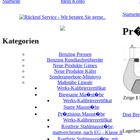
Startseite
Mein Konto
Startseit
Pr�
Kategorien
Benzing Pressen
Benzing Rundlaufprüfgeräte
Neue Produkte Gimex
Neue Produkte Käfer
Sonderangebote-Mitutoyo
Maßstäbe Lineale
Werks-Kalibrierzertifikat
Biegsame Ma�st�be
Zeige
1
Werks-Kalibrierzertifikat
Starre Massst�be
Pr�zisions Massst�be
Digi Br
Werks-Kalibrierzertifikat
Rostfreie Stahlmassst�be,
Lagerbe
mattverchromt, nach EG - Klasse II
Rostfreie Stahlmassst�be, mit