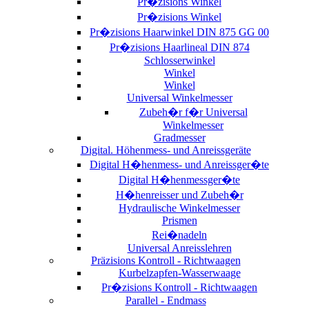
Pr�zisions Winkel
Pr�zisions Winkel
Pr�zisions Haarwinkel DIN 875 GG 00
Pr�zisions Haarlineal DIN 874
Schlosserwinkel
Winkel
Winkel
Universal Winkelmesser
Zubeh�r f�r Universal
Winkelmesser
Gradmesser
Digital. Höhenmess- und Anreissgeräte
Digital H�henmess- und Anreissger�te
Digital H�henmessger�te
H�henreisser und Zubeh�r
Hydraulische Winkelmesser
Prismen
Rei�nadeln
Universal Anreisslehren
Präzisions Kontroll - Richtwaagen
Kurbelzapfen-Wasserwaage
Pr�zisions Kontroll - Richtwaagen
Parallel - Endmass