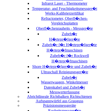
Infrarot Laser - Thermometer
Temperatur- and Feuchtigkeitsmessger�t
Werks-Kalibrierzertifikat
Refractometer, Oberfl�chen-
Vergleichsplatten
Oberfl�chenrauheits - Messger�te
Zubeh�r
H�rtepr�fger�te
Zubeh�r f�r H�rtepr�fger�te
H�rtepr�fmaschinen
Zubeh�r f�r Rockwell
H�rtepr�fmaschinen
Shore H�rtepr�fger�te und Zubeh�r
Ultraschall Reinigungsger�te
Zubeh�r
Wasserwaagen, Winkelmesser
Datenkabel und Zubeh�r
Messwerterfassung
Abrichtlineale Richtbalken Richtschienen
Aufspannwürfel aus Grauguss
Präzisionsmessgeräte
Rauheitsmessger�te