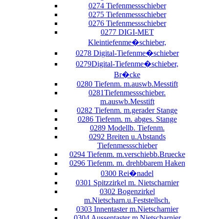
0274 Tiefenmessschieber
0275 Tiefenmessschieber
0276 Tiefenmessschieber
0277 DIGI-MET
Kleintiefenme�schieber,
0278 Digital-Tiefenme�schieber
0279Digital-Tiefenme�schieber,
Br�cke
0280 Tiefenm. m.auswb.Messtift
0281Tiefenmessschieber.
m.auswb.Messtift
0282 Tiefenm. m.gerader Stange
0286 Tiefenm. m. abges. Stange
0289 Modellb. Tiefenm.
0292 Breiten u.Abstands
Tiefenmessschieber
0294 Tiefenm. m.verschiebb.Bruecke
0296 Tiefenm. m. drehbbarem Haken
0300 Rei�nadel
0301 Spitzzirkel m. Nietscharnier
0302 Bogenzirkel
m.Nietscharn.u.Feststellsch.
0303 Innentaster m.Nietscharnier
0304 Aussentaster m.Nietscharnier