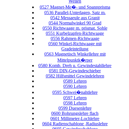
Wellen
0527 Magnet-Me�- und Spannprisma
0536 Parallel-Unterlagen, Satz m.
0542 Messaeule aus Granit
0544 Normalwinkel 90 Grad
0550 Richtwaage m. prismat. Sohle
0551 Kurbelzapfen-Richtwaage
0556 Rahmen-Richtwaage
0560 Winkel-Richtwaage mit
Gradeinteilung
0563 Magnetisch Winkellehre mit
Mittelpunktk�rper
0580 Komb. Dreh u. Gewindestahllehre
0581 DIN-Gewindeschieber
0582 Hilfsmittel Gewindelehren
0589 Lehren
0590 Lehren
0595 Schwei�nahtlehre
0597 Lehren
0598 Lehren
0599 Duesenlehre
0600 Bohrungslehre flach
0601 Millimeter-Lochlehre
0604 Radienschablone ,Radiuslehre
0605 Gewindeschablone