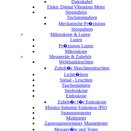
Datenkabel
Elektr. Digital Vibrations Meter
Stoppuhren
Tischstoppuhren
Mechanische Pr�zisions
Stoppuhren
Mikroskope & Lupen
Lupen
Pr�zisions Lupen
Mikroskope
Messgeräte & Zubehör
Werkbankleuchten
Zubeh�r Maschinenleuchten
Lichtr�hren
Signal - Leuchten
Taschenlampen
Stroboskope
Endoskope
Zubeh�r f�r Endoskope
Monitor Industrie Endoskop IP65
Spannungstester
Multimeter
Zangenamperemeter, Magnettester
Messger�te und Tester