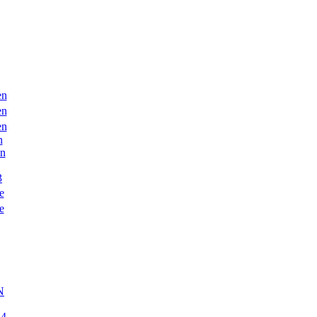
en
en
en
n
en
3
e
e
N
54