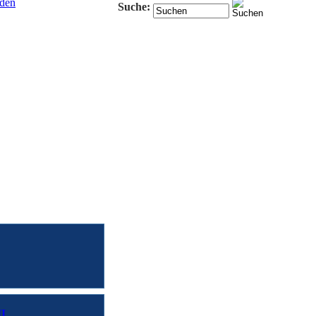
den
Suche:
II