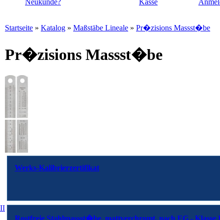
Neukunde?
Kasse
Anmel
Startseite
»
Katalog
»
Maßstäbe Lineale
»
Pr�zisions Massst�be
Pr�zisions Massst�be
Werks-Kalibrierzertifikat
II
Rostfreie Stahlmassst�be, mattverchromt, nach EG - Klasse 