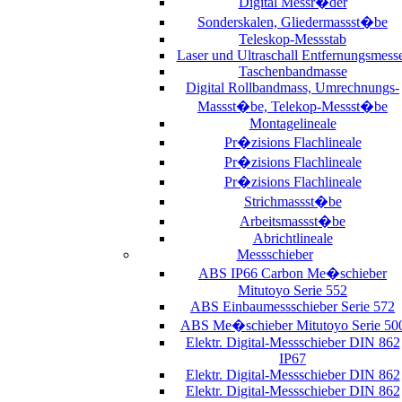
Digital Messr�der
Sonderskalen, Gliedermassst�be
Teleskop-Messstab
Laser und Ultraschall Entfernungsmess
Taschenbandmasse
Digital Rollbandmass, Umrechnungs-
Massst�be, Telekop-Messst�be
Montagelineale
Pr�zisions Flachlineale
Pr�zisions Flachlineale
Pr�zisions Flachlineale
Strichmassst�be
Arbeitsmassst�be
Abrichtlineale
Messschieber
ABS IP66 Carbon Me�schieber
Mitutoyo Serie 552
ABS Einbaumessschieber Serie 572
ABS Me�schieber Mitutoyo Serie 50
Elektr. Digital-Messschieber DIN 862
IP67
Elektr. Digital-Messschieber DIN 862
Elektr. Digital-Messschieber DIN 862