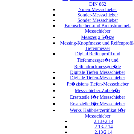
DIN 862
Nuten-Messschieber
Sonder-Messschieber
Sonder-Messschieber
Bremscheiben-und Bremstrommel-
Messschieber
Messzeug-S�tze
Messing-Knopfmasse und Reifenprofil
Tiefenmesser
Digital Reifenprofil und
Tiefenmessger�t und
Reifendruckmessger�te
Digitale Tiefen-Messschieber
Digitale Tiefen-Messschieber
Pr�zisions Tiefen-Messschieber
Messschieber-Zubeh�r
Ersatzteile f�r Messschieber
Ersatzteile f�r Messschieber
Werks-Kalibrierzertifikat f�r
Messschieber
2.13+2.14
2.13-2.14
2.13/2.14