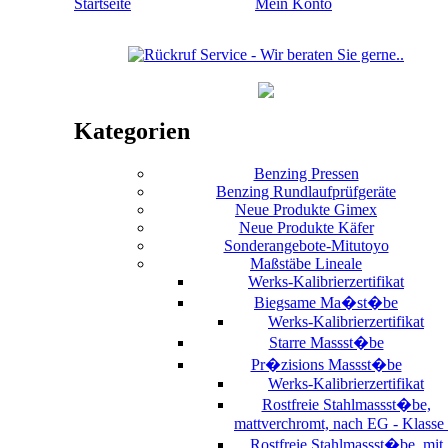
Startseite
Mein Konto
Kategorien
Benzing Pressen
Benzing Rundlaufprüfgeräte
Neue Produkte Gimex
Neue Produkte Käfer
Sonderangebote-Mitutoyo
Maßstäbe Lineale
Werks-Kalibrierzertifikat
Biegsame Ma�st�be
Werks-Kalibrierzertifikat
Starre Massst�be
Pr�zisions Massst�be
Werks-Kalibrierzertifikat
Rostfreie Stahlmassst�be,
mattverchromt, nach EG - Klasse 
Rostfreie Stahlmassst�be, mit