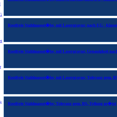
I
EG
Rostfreie Stahlmassst�be, mit Lasergravur, nach EG - Klasse
zt
Rostfreie Stahlmassst�be, mit Lasergravur, Genauigkeit nac
r
Rostfreie Stahlmassst�be, mit Lasergravur, Toleranz gem. B
s-
Rostfreie Stahlmassst�be, Toleranz gem. BS, Teilung ge�tzt