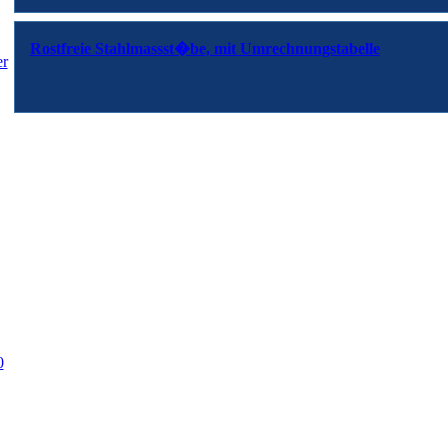
Rostfreie Stahlmassst�be, mit Umrechnungstabelle
er
0