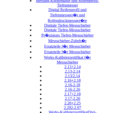
Messing-Knopfmasse und Reifenprofil-
Tiefenmesser
Digital Reifenprofil und
Tiefenmessger�t und
Reifendruckmessger�te
Digitale Tiefen-Messschieber
Digitale Tiefen-Messschieber
Pr�zisions Tiefen-Messschieber
Messschieber-Zubeh�r
Ersatzteile f�r Messschieber
Ersatzteile f�r Messschieber
Werks-Kalibrierzertifikat f�r
Messschieber
2.13+2.14
2.13-2.14
2.13/2.14
2.16+2.18
2.16-2.18
2.16-2.26
2.17+2.18
2.17-2.26
2.20+2.25
2.292-2.97
Werks-KalibrierzertifikatDigi-