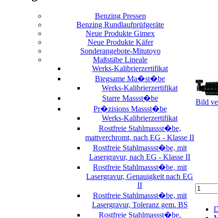
Benzing Pressen
Benzing Rundlaufprüfgeräte
Neue Produkte Gimex
Neue Produkte Käfer
Sonderangebote-Mitutoyo
Maßstäbe Lineale
Werks-Kalibrierzertifikat
Biegsame Ma�st�be
Werks-Kalibrierzertifikat
Starre Massst�be
Bild v
Pr�zisions Massst�be
Werks-Kalibrierzertifikat
Rostfreie Stahlmassst�be,
mattverchromt, nach EG - Klasse II
Rostfreie Stahlmassst�be, mit
Lasergravur, nach EG - Klasse II
Rostfreie Stahlmassst�be, mit
Lasergravur, Genauigkeit nach EG
II
Rostfreie Stahlmassst�be, mit
Lasergravur, Toleranz gem. BS
D
Rostfreie Stahlmassst�be,
M