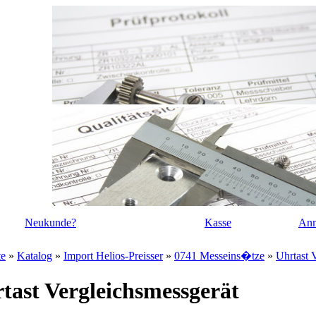
Neukunde?
Kasse
Anm
te
»
Katalog
»
Import Helios-Preisser
»
0741 Messeins�tze
»
Uhrtast 
tast Vergleichsmessgerät