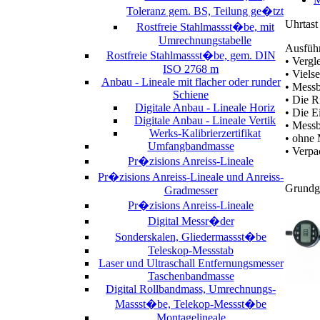
Toleranz gem. BS, Teilung ge�tzt
Uhrtast
Rostfreie Stahlmassst�be, mit
Umrechnungstabelle
Ausfüh
Rostfreie Stahlmassst�be, gem. DIN
• Vergl
ISO 2768 m
• Viels
Anbau - Lineale mit flacher oder runder
• Messb
Schiene
• Die R
Digitale Anbau - Lineale Horiz
• Die E
Digitale Anbau - Lineale Vertik
• Messb
Werks-Kalibrierzertifikat
• ohne
Umfangbandmasse
• Verpa
Pr�zisions Anreiss-Lineale
Pr�zisions Anreiss-Lineale und Anreiss-
Grundg
Gradmesser
Pr�zisions Anreiss-Lineale
Digital Messr�der
Sonderskalen, Gliedermassst�be
Teleskop-Messstab
Laser und Ultraschall Entfernungsmesser
Taschenbandmasse
Digital Rollbandmass, Umrechnungs-
Massst�be, Telekop-Messst�be
Montagelineale